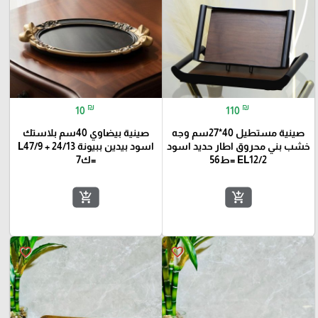
₪
₪
10
110
صينية مستطيل 40*27سم وجه
صينية بيضاوي 40سم بلاستك
خشب بني محروق اطار حديد اسود
اسود بيدين ببيونة L47/9 + 24/13
EL12/2 =ط56
=ك7
add_shopping_cart
add_shopping_cart
favorite_border
favorite_border