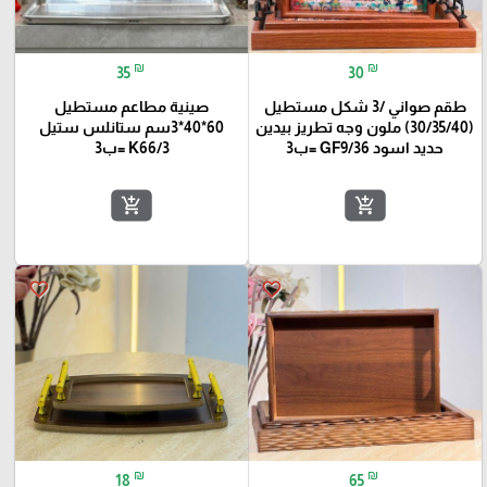
₪
₪
35
30
طقم صواني /3 شكل مستطيل
صينية مطاعم مستطيل
(30/35/40) ملون وجه تطريز بيدين
60*40*3سم ستانلس ستيل
حديد اسود GF9/36 =ب3
K66/3 =ب3
add_shopping_cart
add_shopping_cart
favorite_border
favorite_border
₪
₪
18
65