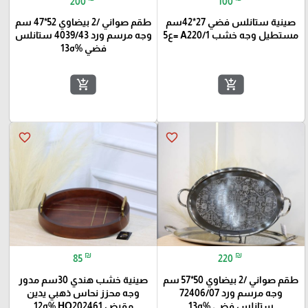
200
100
صينية ستانلس فضي 27*42سم
طقم صواني /2 بيضاوي 52*47 سم
مستطيل وجه خشب A220/1 =ع5
وجه مرسم ورد 4039/43 ستانلس
فضي %ه13
add_shopping_cart
add_shopping_cart
favorite_border
favorite_border
₪
₪
85
220
طقم صواني /2 بيضاوي 50*57 سم
صينية خشب هندي 30سم مدور
وجه مرسم ورد 72406/07
وجه محزز نحاس ذهبي يدين
ستانلس فضي %ه13
مقبض HO202461 %ه12