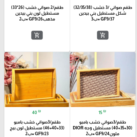
طقم صواني /3 خشب (32/35/38)
طقم/2 صواني خشب (26*33)
شكل مستطيل بني بيدين
مستطيل لون بني بيدين
GF9/37 =ب3
مذهبGF9/26 =ب2
add_shopping_cart
add_shopping_cart
favorite_border
favorite_border
₪
₪
40
15
طقم/3صواني خشب بامبو
طقم/3صواني خشب بامبو
(30+35+40) مستطيل وجه DIOR
(33+40+46) مستطيل لون بيج
ملونGF9/24 =ب2
GF9/23 =ب2