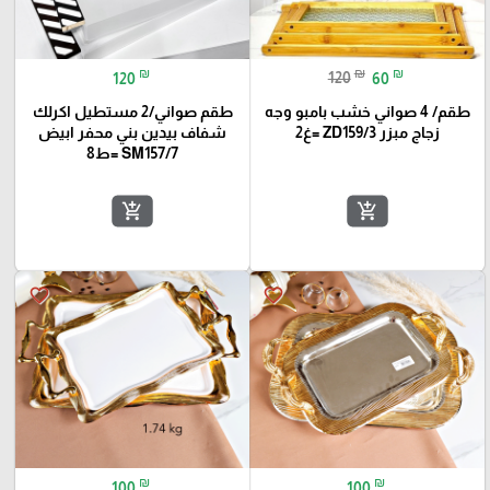
₪
₪
₪
120
120
60
طقم/ 4 صواني خشب بامبو وجه
طقم صواني/2 مستطيل اكرلك
زجاج مبزر ZD159/3 =غ2
شفاف بيدين بني محفر ابيض
SM157/7 =ط8
add_shopping_cart
add_shopping_cart
favorite_border
favorite_border
₪
₪
100
100