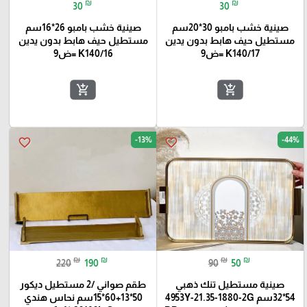
₪
₪
30
30
صينية خشب بامبو 30*20سم
صينية خشب بامبو 26*16سم
مستطيل حيف هابط بدون يدين
مستطيل حيف هابط بدون يدين
K140/17 =ض9
K140/16 =ض9
add_shopping_cart
add_shopping_cart
-13%
-44%
favorite_border
favorite_border
₪
₪
₪
₪
220
190
90
50
صينية مستطيل تنك ذهبي
طقم صواني /2 مستطيل ديكور
54*32سم 4953Y-21.35-1880-2G
50*13+60*15سم نحاس هندي