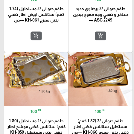
طقم صواني /2 بيضاوي حديد
طقم صواني /2 مستطيل (1.74
سلفر و ذهبي وجه مموج بيدين
كغم) ستانلس ابيض اطار ذهبي
ASC 2249 ++
يدين معرج KH-061 ++ص
add_shopping_cart
add_shopping_cart
favorite_border
favorite_border
₪
₪
100
100
طقم صواني /2 (1.82 كغم)
طقم صواني /2 مستطيل (1.80
مستطيل ستانلس فضي اطار
كغم) ستانلس فضي موشح اطار
ذهبي يدين مموج KH-060 ++ص
ذهبي يدين مستطيل KH-059