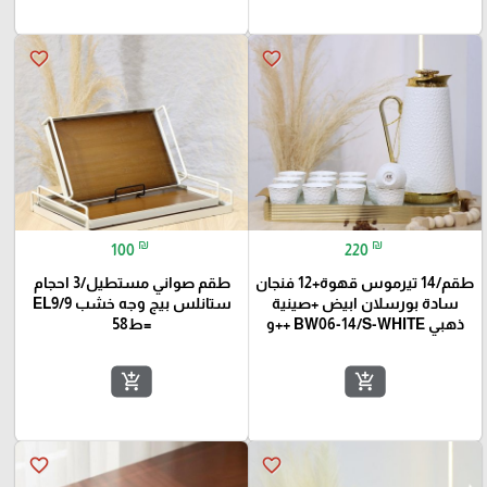
favorite_border
favorite_border
₪
₪
100
220
طقم/14 تيرموس قهوة+12 فنجان
طقم صواني مستطيل/3 احجام
سادة بورسلان ابيض +صينية
ستانلس بيج وجه خشب EL9/9
ذهبي BW06-14/S-WHITE ++و
=ط58
add_shopping_cart
add_shopping_cart
favorite_border
favorite_border