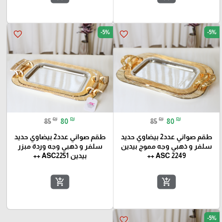
-5%
-5%
favorite_border
favorite_border
₪
₪
₪
₪
85
80
85
80
طقم صواني عدد2 بيضاوي حديد
طقم صواني عدد2 بيضاوي حديد
سلفر و ذهبي وجه مموج بيدين
سلفر و ذهبي وجه وردة مبزر
ASC 2249 ++
بيدين ASC2251 ++
add_shopping_cart
add_shopping_cart
-5%
favorite_border