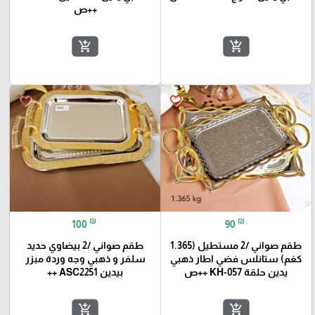
++ص
add_shopping_cart
add_shopping_cart
favorite_border
favorite_border
₪
₪
100
90
طقم صواني /2 مستطيل (1.365
طقم صواني /2 بيضاوي حديد
كغم) ستانلس فضي اطار ذهبي
سلفر و ذهبي وجه وردة مبزر
يدين حلقة KH-057 ++ص
بيدين ASC2251 ++
add_shopping_cart
add_shopping_cart