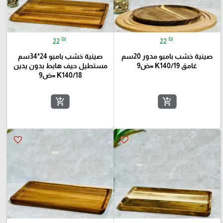
₪
₪
22
22
صينية خشب بامبو مدور 20سم
صينية خشب بامبو 24*34سم
غامق K140/19 =ض9
مستطيل حيف هابط بدون يدين
K140/18 =ض9
add_shopping_cart
add_shopping_cart
favorite_border
favorite_border