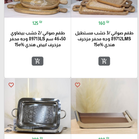
₪
₪
125
160
طقم صواني /3 خشب مستطيل
طقم صواني /2 خشب بيضاوي
89712LMS وجه محفر مزخرف
50+46 سم 89713LS وجه محفر
هندي %ه15
مزخرف ابيض هندي %ه15
add_shopping_cart
add_shopping_cart
favorite_border
favorite_border
₪
₪