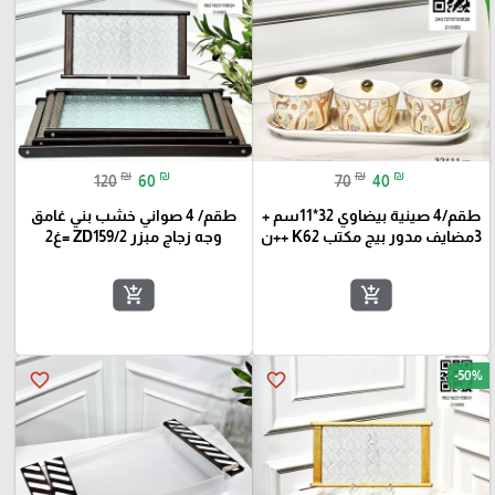
₪
₪
₪
₪
120
60
70
40
طقم/4 صينية بيضاوي 32*11سم +
طقم/ 4 صواني خشب بني غامق
3مضايف مدور بيج مكتب K62 ++ن
وجه زجاج مبزر ZD159/2 =غ2
add_shopping_cart
add_shopping_cart
-50%
favorite_border
favorite_border