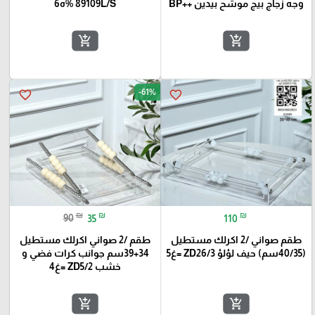
وجه زجاج بيج موشح بيدين ++BP
89109L/S %ه6
add_shopping_cart
add_shopping_cart
-61%
favorite_border
favorite_border
₪
₪
₪
90
35
110
طقم صواني /2 اكرلك مستطيل
طقم /2 صواني اكرلك مستطيل
(40/35سم) حيف لؤلؤ ZD26/3 =غ5
34+39سم جوانب كرات فضي و
خشب ZD5/2 =غ4
add_shopping_cart
add_shopping_cart