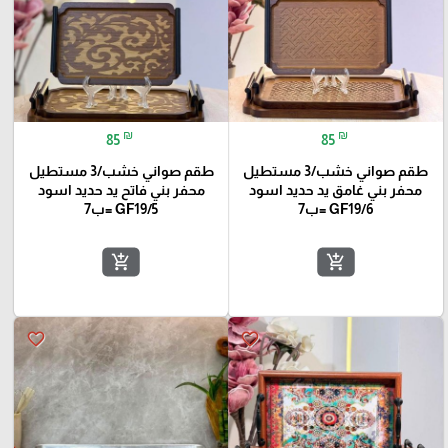
₪
₪
85
85
طقم صواني خشب/3 مستطيل
طقم صواني خشب/3 مستطيل
محفر بني غامق يد حديد اسود
محفر بني فاتح يد حديد اسود
GF19/6 =ب7
GF19/5 =ب7
add_shopping_cart
add_shopping_cart
favorite_border
favorite_border