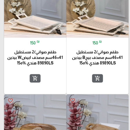
₪
₪
150
150
طقم صواني/2 مستطيل
طقم صواني/2 مستطيل
41+46سم مصدف بيجB بيدين
41+46سم مصدف ابيضW بيدين
89890LS هندي %ه15
89890LS هندي %ه15
add_shopping_cart
add_shopping_cart
favorite_border
favorite_border