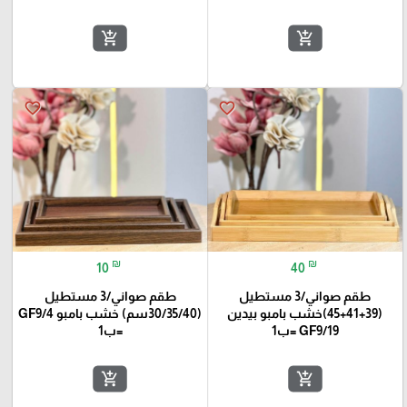
add_shopping_cart
add_shopping_cart
favorite_border
favorite_border
₪
₪
10
40
طقم صواني/3 مستطيل
طقم صواني/3 مستطيل
(39+41+45)خشب بامبو بيدين
(30/35/40سم) خشب بامبو GF9/4
GF9/19 =ب1
=ب1
add_shopping_cart
add_shopping_cart