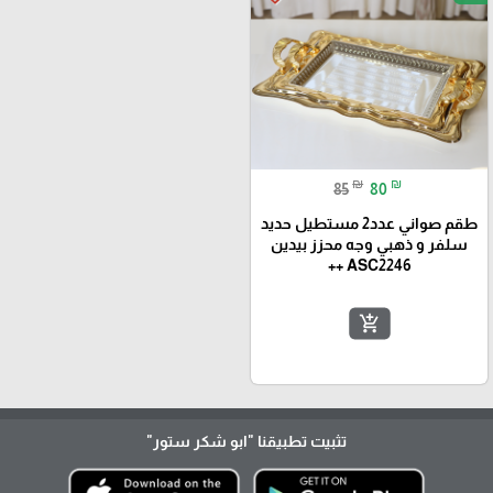
₪
₪
85
80
طقم صواني عدد2 مستطيل حديد
سلفر و ذهبي وجه محزز بيدين
ASC2246 ++
add_shopping_cart
تثبيت تطبيقنا
"ابو شكر ستور"