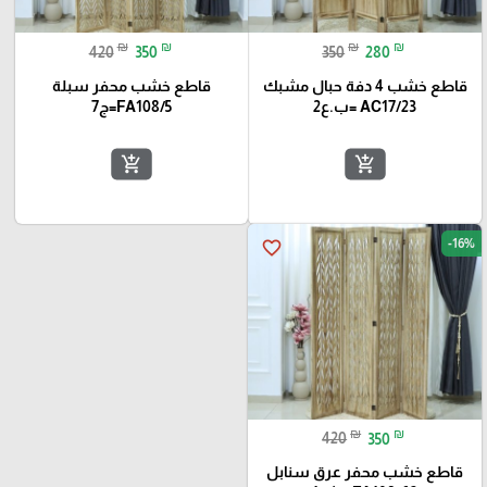
₪
₪
₪
₪
420
350
350
280
قاطع خشب 4 دفة حبال مشبك
قاطع خشب محفر سبلة
AC17/23 =ب.ع2
FA108/5=ج7
add_shopping_cart
add_shopping_cart
-16%
favorite_border
₪
₪
420
350
قاطع خشب محفر عرق سنابل