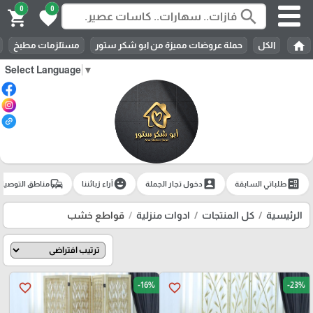
0
0
search
shopping_cart
favorite
home
الكل
حملة عروضات مميزة من ابو شكر ستور
مستلزمات مطبخ
Select Language
▼
commute
emoji_emotions
account_box
ballot
طلباتي السابقة
دخول تجار الجملة
آراء زبائننا
مناطق التوصيل
الرئيسية
كل المنتجات
ادوات منزلية
قواطع خشب
-16%
-23%
favorite_border
favorite_border