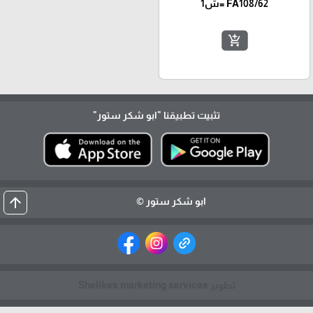
FA108/62 =ش1
add_shopping_cart
تثبيت تطبيقنا
"ابو شكر ستور"
arrow_upward
ابو شكر ستور ©
تطوير Shelikes marketing services