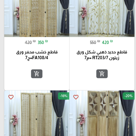
₪
₪
₪
₪
420
350
550
420
قاطع حديد ذهبي شكل ورق
قاطع خشب محفر ورق
زيتون RT203/7 =م7
FA108/4=ج7
add_shopping_cart
add_shopping_cart
-16%
-20%
favorite_border
favorite_border