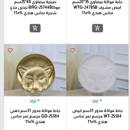
جاط فواكة بيضاوي 35*20سم
صينية بيضاوي 40*25سم
ابيض مشرف WTG-24785B
موكاBRG-25744B بيدين جذع
نحاس هندي %ه11
شجرة نحاس هندي %ه11
add_shopping_cart
add_shopping_cart
favorite_border
favorite_border
₪
₪
100
100
جاط فواكة مدور 31سم ابيض
جاط فواكة مدور 31سم ذهبي
WT-25384 مرسم نمر نحاس
GD-25384 مرسم نمر نحاس
هندي %ه11
هندي %ه11