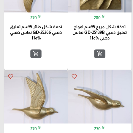
₪
₪
270
280
تحفة شكل مربع 55سم امواج
تحفة شكل طائر 55سم تعليق
تعليق ذهبي GD-25139B نحاس
ذهبي GD-25266 نحاس ذهبي
ذهبي %ه11
%ه11
add_shopping_cart
add_shopping_cart
favorite_border
favorite_border
₪
₪
270
270