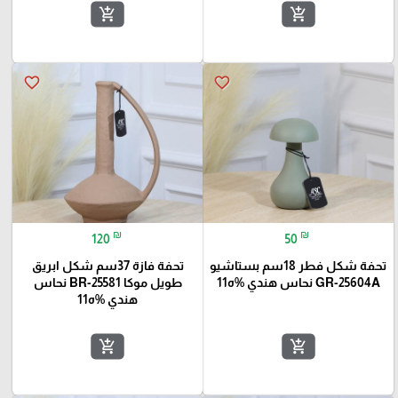
add_shopping_cart
add_shopping_cart
favorite_border
favorite_border
₪
₪
120
50
تحفة شكل فطر 18سم بستاشيو
تحفة فازة 37سم شكل ابريق
GR-25604A نحاس هندي %ه11
طويل موكا BR-25581 نحاس
هندي %ه11
add_shopping_cart
add_shopping_cart