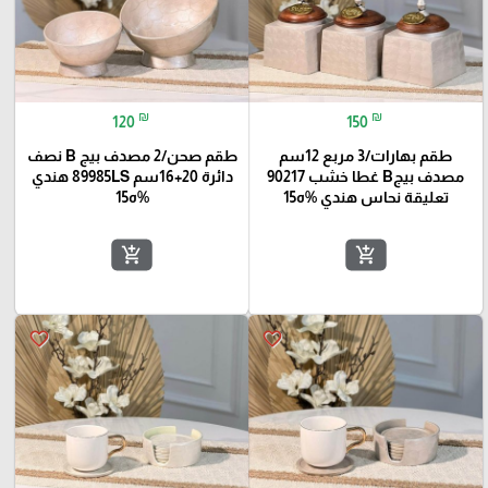
₪
₪
120
150
طقم بهارات/3 مربع 12سم
طقم صحن/2 مصدف بيج B نصف
مصدف بيجB غطا خشب 90217
دائرة 20+16سم 89985LS هندي
تعليقة نحاس هندي %ه15
%ه15
add_shopping_cart
add_shopping_cart
favorite_border
favorite_border