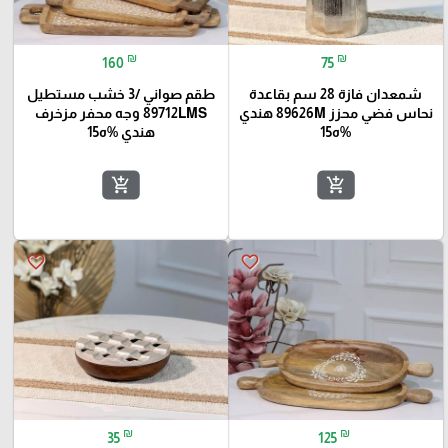
₪
₪
160
75
شمعدان فازة 28 سم بقاعدة
طقم صواني /3 خشب مستطيل
نحاس فضي محزز 89626M هندي
89712LMS وجه محفر مزخرف
%ه15
هندي %ه15
add_shopping_cart
add_shopping_cart
favorite_border
favorite_border
₪
₪
35
125