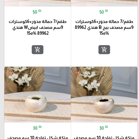
₪
₪
50
50
طقم/7 حمالة مدور+6كوسترات
طقم/7 حمالة مدور+6كوسترات
9سم مصدف بيج B هندي 89962
9سم مصدف ابيضW هندي
%ه15
89962 %ه15
add_shopping_cart
add_shopping_cart
favorite_border
favorite_border
₪
₪
30
30
متكة شكل تفاحة 10 سم مصدف
متكة شكل تفاحة 10 سم مصدف