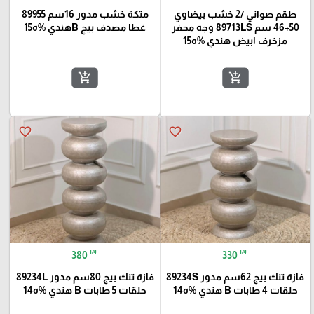
طقم صواني /2 خشب بيضاوي
متكة خشب مدور 16سم 89955
50+46 سم 89713LS وجه محفر
غطا مصدف بيج Bهندي %ه15
مزخرف ابيض هندي %ه15
add_shopping_cart
add_shopping_cart
favorite_border
favorite_border
₪
₪
380
330
فازة تنك بيج 62سم مدور 89234S
فازة تنك بيج 80سم مدور 89234L
حلقات 4 طابات B هندي %ه14
حلقات 5 طابات B هندي %ه14