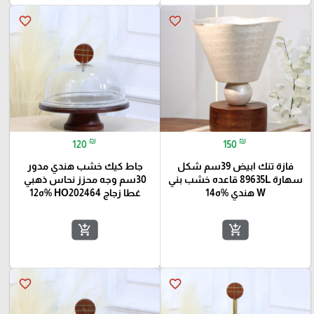
favorite_border
favorite_border
₪
₪
120
150
فازة تنك ابيض 39سم شكل
جاط كيك خشب هندي مدور
سهارة 89635L قاعده خشب بني
30سم وجه محزز نحاس ذهبي
W هندي %ه14
غطا زجاج HO202464 %ه12
add_shopping_cart
add_shopping_cart
favorite_border
favorite_border