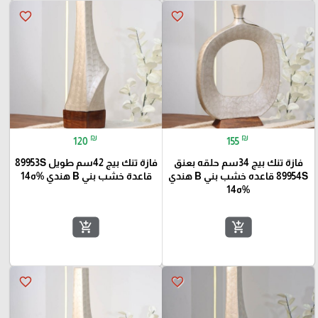
favorite_border
favorite_border
₪
₪
120
155
فازة تنك بيج 34سم حلقه بعنق
فازة تنك بيج 42سم طويل 89953S
89954S قاعده خشب بني B هندي
قاعدة خشب بني B هندي %ه14
%ه14
add_shopping_cart
add_shopping_cart
favorite_border
favorite_border