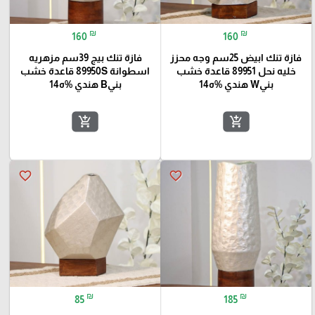
₪
₪
160
160
فازة تنك ابيض 25سم وجه محزز
فازة تنك بيج 39سم مزهريه
خليه نحل 89951 قاعدة خشب
اسطوانة 89950S قاعدة خشب
بنيW هندي %ه14
بنيB هندي %ه14
add_shopping_cart
add_shopping_cart
favorite_border
favorite_border
₪
₪
85
185