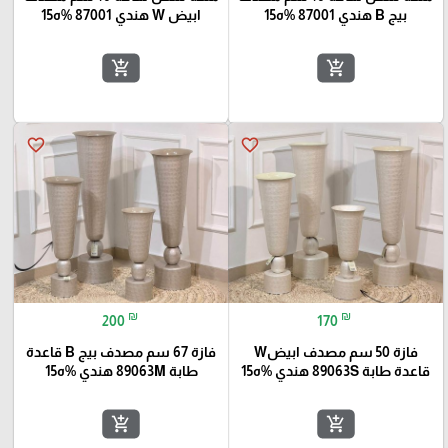
بيج B هندي 87001 %ه15
ابيض W هندي 87001 %ه15
add_shopping_cart
add_shopping_cart
favorite_border
favorite_border
₪
₪
200
170
فازة 50 سم مصدف ابيضW
فازة 67 سم مصدف بيج B قاعدة
قاعدة طابة 89063S هندي %ه15
طابة 89063M هندي %ه15
add_shopping_cart
add_shopping_cart