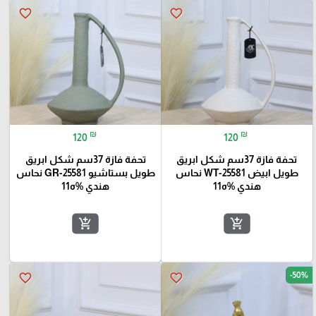
favorite_border
favorite_border
₪
₪
120
120
تحفة فازة 37سم شكل ابريق
تحفة فازة 37سم شكل ابريق
طويل ابيض WT-25581 نحاس
طويل بستاشيو GR-25581 نحاس
هندي %ه11
هندي %ه11
add_shopping_cart
add_shopping_cart
-50%
favorite_border
favorite_border