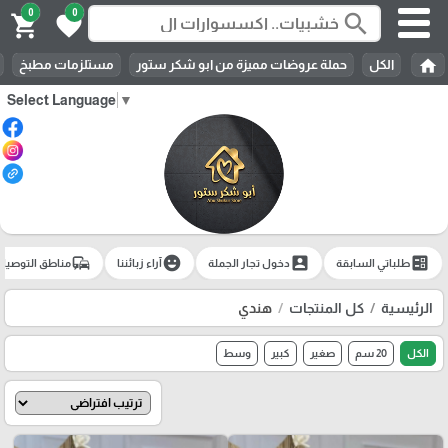
0
0
search
shopping_cart
favorite
home
الكل
حملة عروضات مميزة من ابو شكر ستور
مستلزمات مطبخ
Select Language
▼
commute
emoji_emotions
account_box
ballot
طلباتي السابقة
دخول تجار الجملة
آراء زبائننا
مناطق التوصيل
الرئيسية
كل المنتجات
هندي
الكل
20 سم
صغير
كبير
وسط