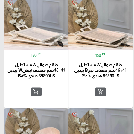
favorite_border
favorite_border
₪
₪
150
150
طقم صواني/2 مستطيل
طقم صواني/2 مستطيل
41+46سم مصدف بيجB بيدين
41+46سم مصدف ابيضW بيدين
89890LS هندي %ه15
89890LS هندي %ه15
add_shopping_cart
add_shopping_cart
favorite_border
favorite_border