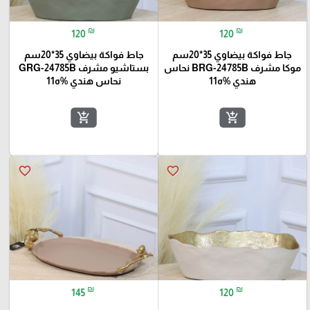
₪
₪
120
120
جاط فواكة بيضاوي 35*20سم
جاط فواكة بيضاوي 35*20سم
موكا مشرف BRG-24785B نحاس
بستاشيو مشرف GRG-24785B
هندي %ه11
نحاس هندي %ه11
add_shopping_cart
add_shopping_cart
favorite_border
favorite_border
₪
₪
145
120