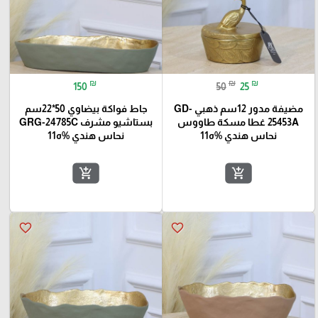
₪
₪
₪
150
50
25
مضيفة مدور 12سم ذهبي GD-
جاط فواكة بيضاوي 50*22سم
25453A غطا مسكة طاووس
بستاشيو مشرف GRG-24785C
نحاس هندي %ه11
نحاس هندي %ه11
add_shopping_cart
add_shopping_cart
favorite_border
favorite_border