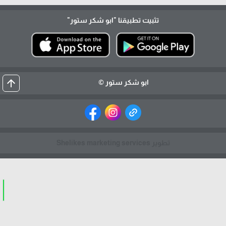
تثبيت تطبيقنا
"ابو شكر ستور"
arrow_upward
ابو شكر ستور ©
تطوير Shelikes marketing services