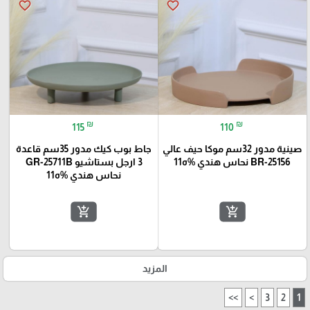
favorite_border
favorite_border
₪
₪
115
110
صينية مدور 32سم موكا حيف عالي
جاط بوب كيك مدور 35سم قاعدة
BR-25156 نحاس هندي %ه11
3 ارجل بستاشيو GR-25711B
نحاس هندي %ه11
add_shopping_cart
add_shopping_cart
المزيد
>>
>
3
2
1