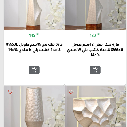
₪
₪
145
120
فازة تنك ابيض 42سم طويل
فازة تنك بيج 49سم طويل 89953L
89953S قاعدة خشب بني W هندي
قاعدة خشب بني B هندي %ه14
%ه14
add_shopping_cart
add_shopping_cart
favorite_border
favorite_border