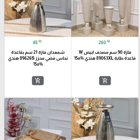
₪
₪
65
260
فازة 90 سم مصدف ابيض W
شمعدان فازة 21 سم بقاعدة
قاعدة طابة 89063XL هندي %ه15
نحاس فضي محزز 89626S هندي
%ه15
add_shopping_cart
add_shopping_cart
favorite_border
favorite_border