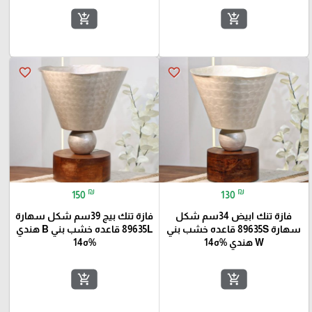
add_shopping_cart
add_shopping_cart
favorite_border
favorite_border
₪
₪
150
130
فازة تنك ابيض 34سم شكل
فازة تنك بيج 39سم شكل سهارة
سهارة 89635S قاعده خشب بني
89635L قاعده خشب بني B هندي
W هندي %ه14
%ه14
add_shopping_cart
add_shopping_cart