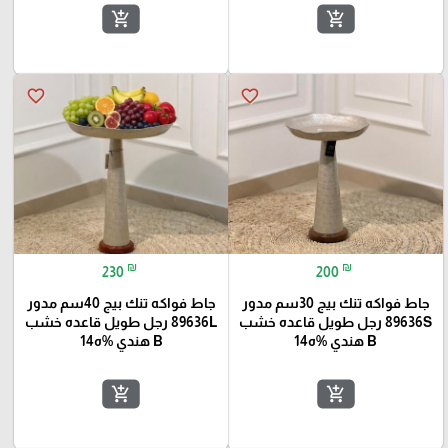
add_shopping_cart
add_shopping_cart
favorite_border
favorite_border
₪
₪
230
200
جاط فواكه تنك بيج 30سم مدور
جاط فواكه تنك بيج 40سم مدور
89636S رجل طويل قاعده خشب
89636L رجل طويل قاعده خشب
B هندي %ه14
B هندي %ه14
add_shopping_cart
add_shopping_cart