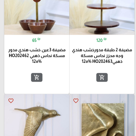
₪
₪
65
120
مضيفة 2 طبقة مدورخشب هندي
مضيفة 3عين خشب هندي مدور
وجه محزز نحاس مسكة
مسكة نحاس ذهبي HO202462
ذهبيHO202463 %ه12
%ه12
add_shopping_cart
add_shopping_cart
favorite_border
favorite_border