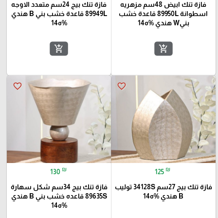
فازة تنك ابيض 48سم مزهريه
فازة تنك بيج 24سم متعدد الاوجه
اسطوانة 89950L قاعدة خشب
89949L قاعدة خشب بني B هندي
بنيW هندي %ه14
%ه14
add_shopping_cart
add_shopping_cart
favorite_border
favorite_border
₪
₪
130
125
فازة تنك بيج 27سم 34128S توليب
فازة تنك بيج 34سم شكل سهارة
B هندي %ه14
89635S قاعده خشب بني B هندي
%ه14