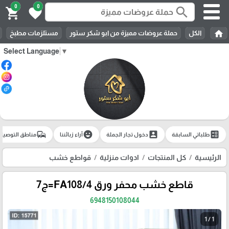
0
0
search
shopping_cart
favorite
home
الكل
حملة عروضات مميزة من ابو شكر ستور
مستلزمات مطبخ
Select Language
▼
commute
emoji_emotions
account_box
ballot
طلباتي السابقة
دخول تجار الجملة
آراء زبائننا
مناطق التوصيل
الرئيسية
كل المنتجات
ادوات منزلية
قواطع خشب
قاطع خشب محفر ورق FA108/4=ج7
6948150108044
1 / 1