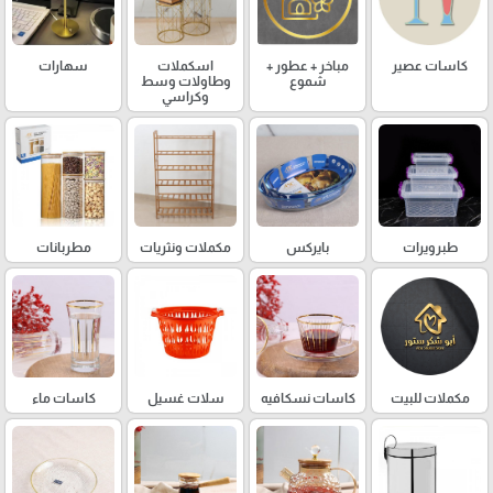
كاسات عصير
مباخر + عطور +
اسكملات
سهارات
شموع
وطاولات وسط
وكراسي
طبرويرات
بايركس
مكملات ونثريات
مطربانات
مكملات للبيت
كاسات نسكافيه
سلات غسيل
كاسات ماء