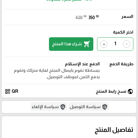
السعر
₪
₪
420
350
اختر الكمية
shopping_cart
شراء هذا المنتج
+
-
طريقة الدفع
الدفع عند الإستلام
ببساطة نقوم بايصال المنتج لغاية منزلك وتقوم
بدفع الثمن لموظف التوصيل.
qr_code
public
نسخ رابط المنتج
QR
policy
policy
سياسة التوصيل
سياسة الإلغاء
تفاصيل المنتج