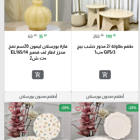
₪
₪
₪
₪
60
35
250
199
طقم طاولة /2 مدور خشب بيج
فازة بورسلان ليمون 20سم نفخ
GF5/3 =ب1
محزز اطار لف قصير EL165/14
=ت.ش2
add_shopping_cart
add_shopping_cart
أطقم صحون بورسلان
أطقم صحون بورسلان
-20%
-20%
favorite_border
favorite_border