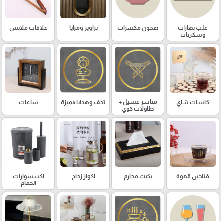
علب بهارات
صحون مكسرات
براويز ومرايا
علاقات ملابس
وسكريات
مناشر غسيل +
كاسات شاي
تحف وهدايا مميزة
ساعات
طاولات كوي
فناجين قهوة
بكيت محارم
اكواز زجاج
اكسسوارات
الحمام