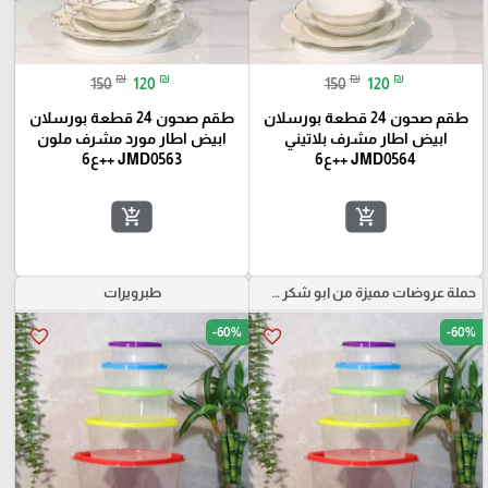
₪
₪
₪
₪
150
120
150
120
طقم صحون 24 قطعة بورسلان
طقم صحون 24 قطعة بورسلان
ابيض اطار مشرف بلاتيني
ابيض اطار مورد مشرف ملون
JMD0564 ++ع6
JMD0563 ++ع6
add_shopping_cart
add_shopping_cart
حملة عروضات مميزة من ابو شكر ستور
طبرويرات
-60%
-60%
favorite_border
favorite_border