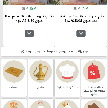
₪
₪
₪
₪
25
10
25
10
طقم طبروير /5 بلاستك مستطيل
طقم طبروير /5 بلاستك مربع غطا
غطا ملون A213/31 =ع4
ملون A213/30 =ع4
add_shopping_cart
add_shopping_cart
keyboard_double_arrow_left
more_horiz
عرض الكل
عروض وخصومات لفترة محدودة
حملة عروضات
مستلزمات مطبخ
هندي
دعسات
مميزة من ابو شكر
ستور