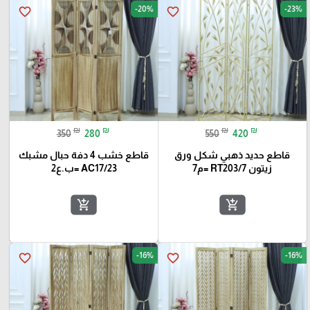
-20%
-23%
favorite_border
favorite_border
₪
₪
₪
₪
350
280
550
420
قاطع حديد ذهبي شكل ورق
قاطع خشب 4 دفة حبال مشبك
زيتون RT203/7 =م7
AC17/23 =ب.ع2
add_shopping_cart
add_shopping_cart
-16%
-16%
favorite_border
favorite_border