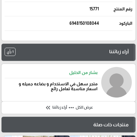
رقم المنتج
15771
الباركود
6948150108044
آراء زبائننا
1 رأي
بشار من الخليل
متجر سهل في الاستخدام و بضاعه جميله و
اسعار مناسبة تعامل رائع
keyboard_double_arrow_left
more_horiz
عرض الكل
آراء زبائننا
منتجات ذات صلة