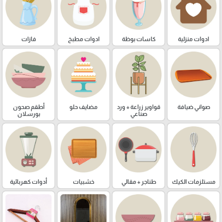
ادوات منزلية
كاسات بوظة
ادوات مطبخ
فازات
صواني ضيافة
قواوير زراعة + ورد
مضايف حلو
أطقم صحون
صناعي
بورسلان
مستلزمات الكيك
طناجر + مقالي
خشبيات
أدوات كهربائية