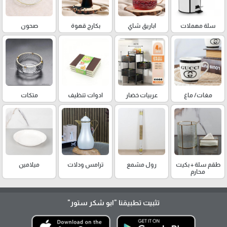
سلة مهملات
اباريق شاي
بكارج قهوة
صحون
مغات/ ماغ
عربيات خضار
ادوات تنظيف
متكات
طقم سلة + بكيت
رول مشمع
ترامس ودلات
ميلامين
محارم
تثبيت تطبيقنا
"ابو شكر ستور"