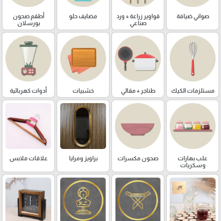
صواني ضيافة
قواوير زراعة + ورد
مضايف حلو
أطقم صحون
صناعي
بورسلان
مستلزمات الكيك
طناجر + مقالي
خشبيات
أدوات كهربائية
علب بهارات
صحون مكسرات
براويز ومرايا
علاقات ملابس
وسكريات