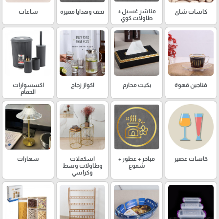
مناشر غسيل +
كاسات شاي
تحف وهدايا مميزة
ساعات
طاولات كوي
فناجين قهوة
بكيت محارم
اكواز زجاج
اكسسوارات
الحمام
كاسات عصير
مباخر + عطور +
اسكملات
سهارات
شموع
وطاولات وسط
وكراسي