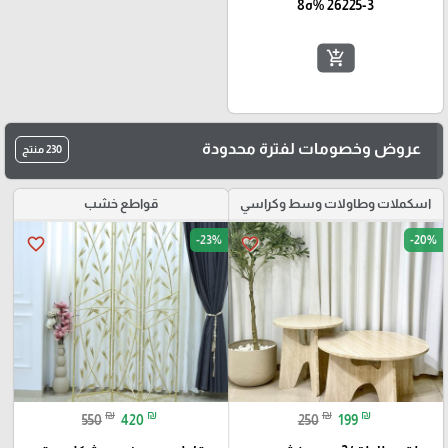
26225-3 %ه8
add_shopping_cart
عروض وخصومات لفترة محدودة
230 منتج
اسكملات وطاولات وسط وكراسي
قواطع خشب
-23%
-20%
favorite_border
favorite_border
₪
₪
₪
₪
550
420
250
199