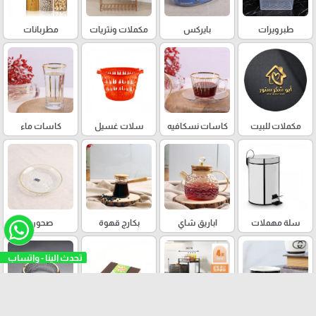
طبرويرات
بايركس
مكملات ونثريات
مطربانات
مكملات للبيت
كاسات نسكافيه
سلات غسيل
كاسات ماء
سلة مهملات
اباريق شاي
بكارج قهوة
صحون
تحدث الينا - واتساب