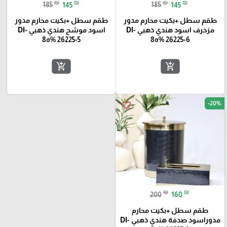
₪
₪
₪
₪
185
145
185
145
طقم سطل +بكيت محارم مدور
طقم سطل +بكيت محارم مدور
مزخرف اسود هندي ذهبي DI-
اسود موشح هندي ذهبي DI-
26225-6 %ه8
26225-5 %ه8
add_shopping_cart
add_shopping_cart
-20%
favorite_border
₪
₪
200
160
طقم سطل +بكيت محارم
مدوراسود صدفة هندي ذهبي DI-