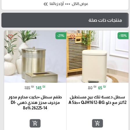
keyboard_double_arrow_left
more_horiz
عرض الكل
آراء زبائننا
منتجات ذات صلة
-21%
-18%
favorite_border
favorite_border
₪
₪
₪
₪
185
145
80
65
سطل دعسة تتك بيج مستطيل
طقم سطل +بكيت محارم مدور
12لتر مع دلو QJH1612-BG +ط5 A
مزخرف محزز هندي ذهبي DI-
26225-14 %ه8
add_shopping_cart
add_shopping_cart