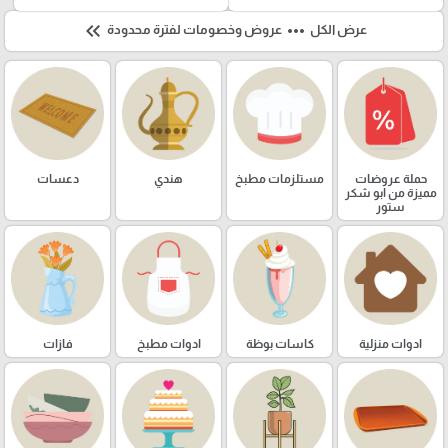
keyboard_double_arrow_left
more_horiz
عرض الكل
عروض وخصومات لفترة محدودة
حملة عروضات
مستلزمات مطبخ
هندي
دعسات
مميزة من ابو شكر
ستور
ادوات منزلية
كاسات بوظة
ادوات مطبخ
فازات