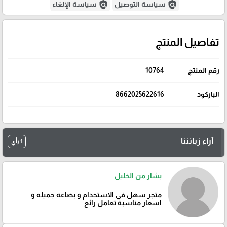
policy
policy
سياسة التوصيل
سياسة الإلغاء
تفاصيل المنتج
رقم المنتج
10764
الباركود
8662025622616
آراء زبائننا
1 رأي
بشار من الخليل
متجر سهل في الاستخدام و بضاعه جميله و
اسعار مناسبة تعامل رائع