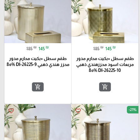
₪
₪
₪
₪
185
145
185
145
طقم سطل +بكيت محارم مدور
طقم سطل +بكيت محارم مدور
مربعات اسود محززهندي ذهبي
محزز هندي ذهبي DI-26225-9 %ه8
DI-26225-10 %ه8
add_shopping_cart
add_shopping_cart
-21%
favorite_border
favorite_border