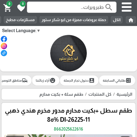
0
0
search
shopping_cart
favorite
home
الكل
حملة عروضات مميزة من ابو شكر ستور
مستلزمات مطبخ
Select Language
▼
commute
emoji_emotions
account_box
ballot
طلباتي السابقة
دخول تجار الجملة
آراء زبائننا
مناطق التوصيل
الرئيسية
كل المنتجات
طقم سلة + بكيت محارم
طقم سطل +بكيت محارم مدور مخرم هندي ذهبي
DI-26225-11 %ه8
8662025622616