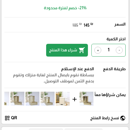
-21%
خصم لفترة محدودة
السعر
₪
₪
185
145
اختر الكمية
shopping_cart
شراء هذا المنتج
+
-
طريقة الدفع
الدفع عند الإستلام
ببساطة نقوم بايصال المنتج لغاية منزلك وتقوم
بدفع الثمن لموظف التوصيل.
يمكن شراؤها معاً
add
qr_code
public
نسخ رابط المنتج
QR