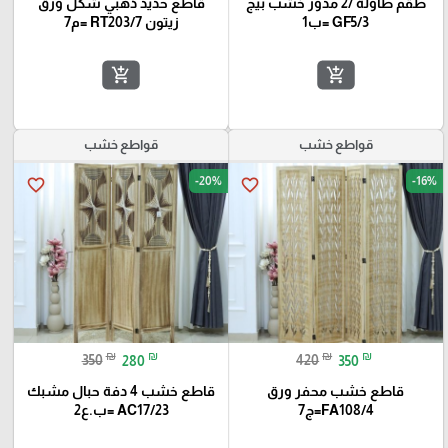
طقم طاولة /2 مدور خشب بيج
قاطع حديد ذهبي شكل ورق
GF5/3 =ب1
زيتون RT203/7 =م7
add_shopping_cart
add_shopping_cart
قواطع خشب
قواطع خشب
-20%
-16%
favorite_border
favorite_border
₪
₪
₪
₪
350
280
420
350
قاطع خشب محفر ورق
قاطع خشب 4 دفة حبال مشبك
FA108/4=ج7
AC17/23 =ب.ع2