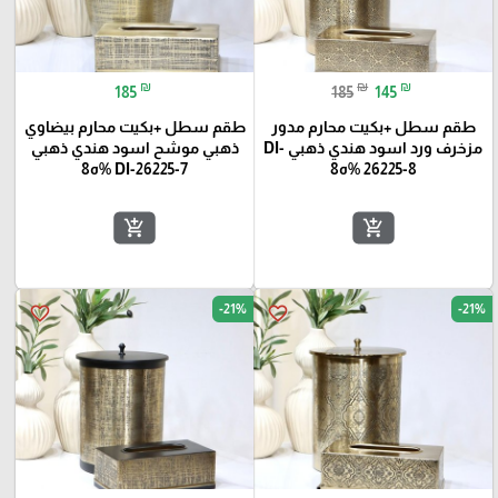
₪
₪
₪
185
185
145
طقم سطل +بكيت محارم مدور
طقم سطل +بكيت محارم بيضاوي
مزخرف ورد اسود هندي ذهبي DI-
ذهبي موشح اسود هندي ذهبي
26225-8 %ه8
DI-26225-7 %ه8
add_shopping_cart
add_shopping_cart
-21%
-21%
favorite_border
favorite_border