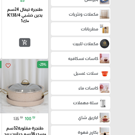
85
طنجرة تيفال 24سم
مكملات ونثريات
يدين خشبي K138/4
=ك1
مطربانات
add_shopping_cart
مكملات للبيت
كاسات نسكافيه
-25%
favorite_border
سلات غسيل
كاسات ماء
سلة مهملات
اباريق شاي
₪
₪
135
100
طنجرة مقلوبة32سم
بكارج قهوة
+سدر36سم جرانيت بيج