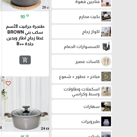
فناجين قهوة
₪
بكيت محارم
90
طنجرة جرانيت 28سم
اكواز زجاج
سكب بني BROWN
غطا زجاج اطار ويدين
جلدة ++B
اكسسوارات الحمام
add_shopping_cart
كاسات عصير
مباخر + عطور + شموع
favorite_border
اسكملات وطاولات
وسط وكراسي
سهارات
طبرويرات
₪
بايركس