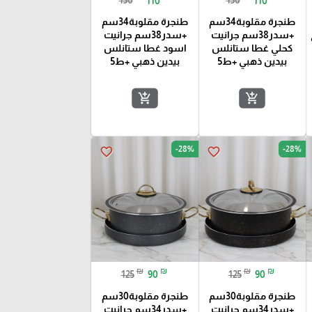
150
110
150
110
طنجرة مقلوبة34سم
طنجرة مقلوبة34سم
+سدر38سم جرانيت
+سدر38سم جرانيت
كحلي غطا ستانلس
اسود غطا ستانلس
بيدين ذهبي +ط5
بيدين ذهبي +ط5
add_shopping_cart
add_shopping_cart
-28%
-28%
favorite_border
favorite_border
₪
₪
₪
₪
125
90
125
90
طنجرة مقلوبة30سم
طنجرة مقلوبة30سم
+سدر34سم جرانيت
+سدر34سم جرانيت