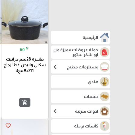
الرئيسية
₪
60
حملة عروضات مميزة من
ابو شكر ستور
طنجرة 28سم جرانيت
سكني وابيض غطا زجاج
chevron_left
مستلزمات مطبخ
A2/11 =ع3
هندي
دعسات
add_shopping_cart
chevron_left
ادوات منزلية
favorite_border
كاسات بوظة