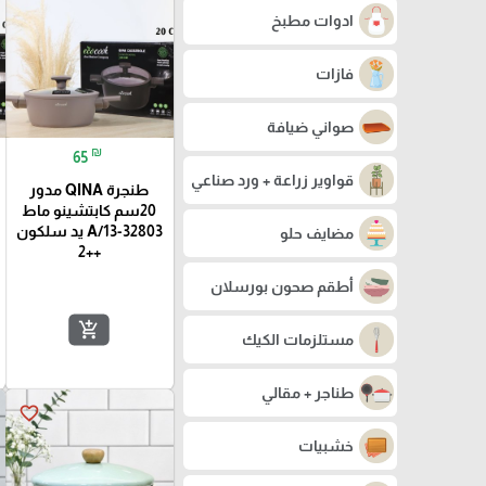
ادوات مطبخ
فازات
صواني ضيافة
₪
65
قواوير زراعة + ورد صناعي
طنجرة QINA مدور
20سم كابتشينو ماط
32803-13/A يد سلكون
مضايف حلو
++2
أطقم صحون بورسلان
add_shopping_cart
مستلزمات الكيك
طناجر + مقالي
favorite_border
خشبيات