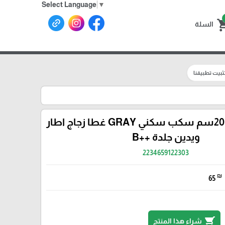
Select Language
▼
shoppin
السلة
ثبيت تطبيقنا
طنجرة جرانيت 20سم سكب سكني GRAY غطا زجاج اطار
ويدين جلدة ++B
2234659122303
₪
65
shopping_cart
شراء هذا المنتج