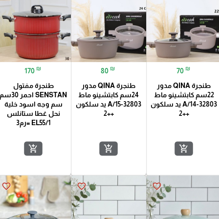
₪
₪
₪
170
80
70
طنجرة QINA مدور
طنجرة QINA مدور
طنجرة مفتول
22سم كابتشينو ماط
24سم كابتشينو ماط
SENSTAN احمر 30سم
32803-14/A يد سلكون
32803-15/A يد سلكون
سم وجه اسود خلية
++2
++2
نحل غطا ستانلس
EL55/1 =رم3
add_shopping_cart
add_shopping_cart
add_shopping_cart
favorite_border
favorite_border
favorite_border