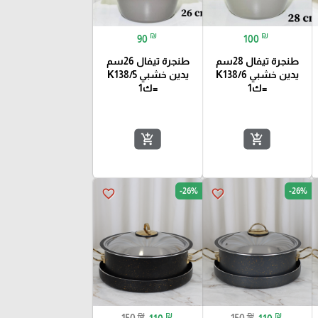
₪
₪
90
100
طنجرة تيفال 28سم
طنجرة تيفال 26سم
يدين خشبي K138/6
يدين خشبي K138/5
=ك1
=ك1
add_shopping_cart
add_shopping_cart
-26%
-26%
favorite_border
favorite_border
₪
₪
₪
₪