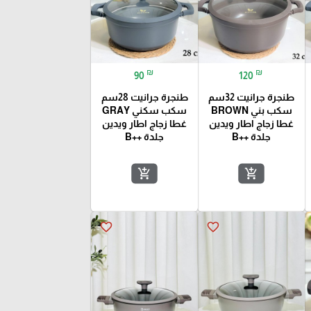
₪
₪
90
120
طنجرة جرانيت 32سم
طنجرة جرانيت 28سم
سكب بني BROWN
سكب سكني GRAY
غطا زجاج اطار ويدين
غطا زجاج اطار ويدين
جلدة ++B
جلدة ++B
add_shopping_cart
add_shopping_cart
favorite_border
favorite_border