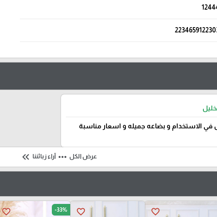
1244
223465912230
خليل
في الاستخدام و بضاعه جميله و اسعار مناسبة
keyboard_double_arrow_left
more_horiz
عرض الكل
آراء زبائننا
-33%
favorite_border
favorite_border
favorite_border