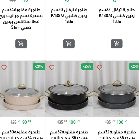
150
110
70
75
طنجرة تيفال 22سم
طنجرة تيفال 20سم
طنجرة مقلوبة34سم
يدين خشبي K138/3
يدين خشبي K138/2
+سدر38سم جرانيت بيج
=ك1
=ك1
غطا ستانلس بيدين
ذهبي +ط5
add_shopping_cart
add_shopping_cart
add_shopping_cart
-28%
-25%
-25%
favorite_border
favorite_border
favorite_border
₪
₪
₪
₪
₪
₪
125
90
135
100
135
100
طنجرة مقلوبة32سم
طنجرة مقلوبة32سم
طنجرة مقلوبة30سم
+سدر36سم جرانيت
+سدر36سم جرانيت
+سدر34سم جرانيت بيج