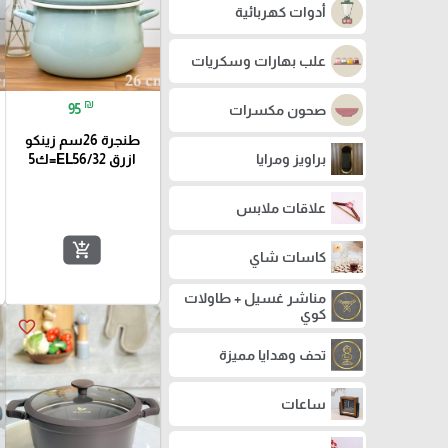
أدوات كهربائية
علب بهارات وسكريات
₪
95
صحون مكسرات
طنجرة 26سم زينكو
براويز ومرايا
ازرق EL56/32=ك5
علاقات ملابس
add_shopping_cart
كاسات شاي
مناشر غسيل + طاولات
كوي
favorite_border
تحف وهدايا مميزة
ساعات