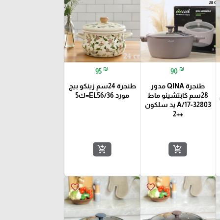
₪
₪
95
90
طنجرة QINA مدور
طنجرة 24سم زينكو بيج
28سم كابتشينو ماط
مورد EL56/36=ك5
32803-17/A يد سلكون
++2
add_shopping_cart
add_shopping_cart
favorite_border
favorite_border