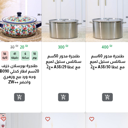
₪
₪
₪
₪
30
20
300
400
55
41
6
10
طنجرة مدور 60سم
طنجرة مدور 50سم
يوم
ساعة
دقيقة
ثانية
ستانلس ستيل لميع
ستانلس ستيل لميع
طنجرة بورسلان خزف
مع غطا A38/30 =ع2
مع غطا A38/29 =ع2
20سم اطار كحلي B090
وجه ورد بيج وزهري
واخضر ++ZW
add_shopping_cart
add_shopping_cart
add_shopping_cart
favorite_border
favorite_border
favorite_border