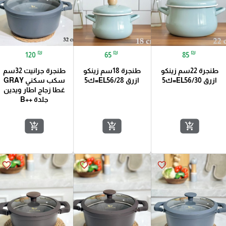
₪
₪
₪
120
65
85
طنجرة 22سم زينكو
طنجرة 18سم زينكو
طنجرة جرانيت 32سم
ازرق EL56/30=ك5
ازرق EL56/28=ك5
سكب سكني GRAY
غطا زجاج اطار ويدين
جلدة ++B
add_shopping_cart
add_shopping_cart
add_shopping_cart
favorite_border
favorite_border
favorite_border