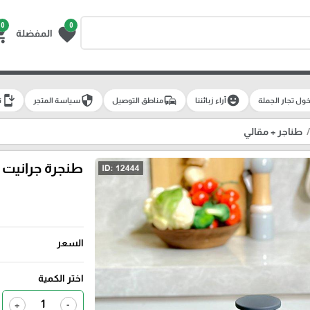
0
0
g_cart
favorite
المفضلة
install_mobile
security
commute
emoji_emotions
ول تجار الجملة
آراء زبائننا
مناطق التوصيل
سياسة المتجر
ت
طناجر + مقالي
السعر
اختر الكمية
+
-