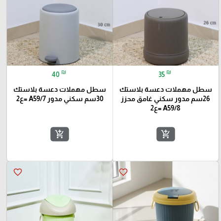
₪
₪
40
35
سطل مهملات دعسة بلاستك
سطل مهملات دعسة بلاستك
26سم مدور سكني غامق محزز
30سم سكني مدور A59/7 =ع2
A59/8 =ع2
add_shopping_cart
add_shopping_cart
favorite_border
favorite_border