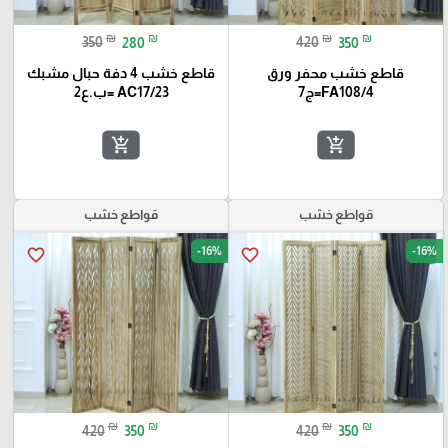
₪
₪
₪
₪
350
280
420
350
قاطع خشب محفر ورق
قاطع خشب 4 دفة حبال مشبك
FA108/4=ج7
AC17/23 =ب.ع2
add_shopping_cart
add_shopping_cart
قواطع خشب
قواطع خشب
-16%
-16%
favorite_border
favorite_border
₪
₪
₪
₪
420
350
420
350