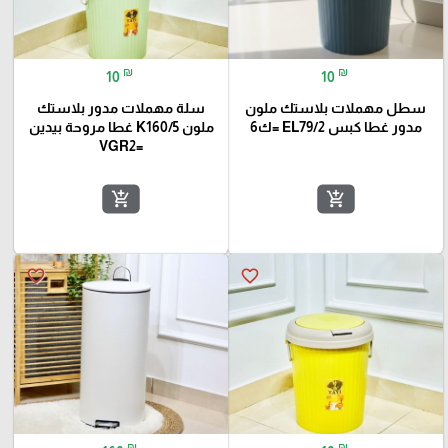
₪
₪
10
10
سطل مهملات بلاستك ملون
سلة مهملات مدور بلاستك
مدور غطا كبس EL79/2 =ك6
ملون K160/5 غطا مروحة بيدين
=VGR2
add_shopping_cart
add_shopping_cart
favorite_border
favorite_border
₪
₪