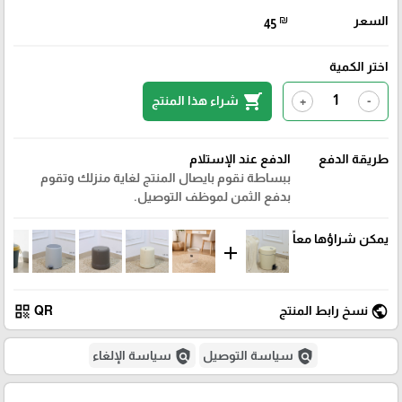
السعر
₪
45
اختر الكمية
shopping_cart
شراء هذا المنتج
+
-
طريقة الدفع
الدفع عند الإستلام
ببساطة نقوم بايصال المنتج لغاية منزلك وتقوم
بدفع الثمن لموظف التوصيل.
يمكن شراؤها معاً
add
qr_code
public
نسخ رابط المنتج
QR
policy
policy
سياسة التوصيل
سياسة الإلغاء