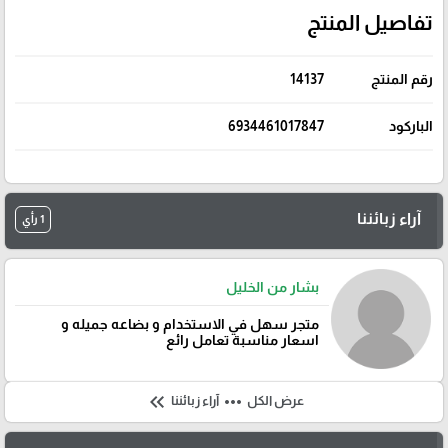
تفاصيل المنتج
رقم المنتج
14137
الباركود
6934461017847
آراء زبائننا
1 رأي
بشار من الخليل
متجر سهل في الاستخدام و بضاعه جميله و
اسعار مناسبة تعامل رائع
keyboard_double_arrow_left
more_horiz
عرض الكل
آراء زبائننا