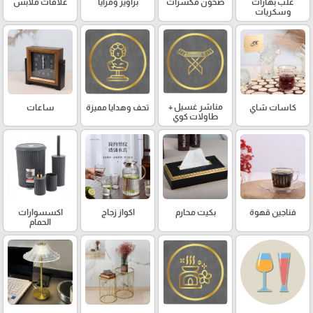
علب بهارات
صحون مكسرات
براويز ومرايا
علاقات ملابس
وسكريات
مناشر غسيل +
كاسات شاي
تحف وهدايا مميزة
ساعات
طاولات كوي
فناجين قهوة
بكيت محارم
اكواز زجاج
اكسسوارات
الحمام