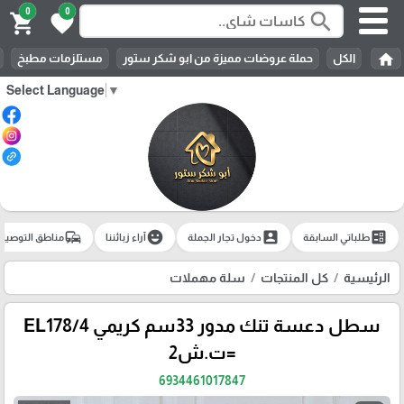
0
0
search
shopping_cart
favorite
home
الكل
حملة عروضات مميزة من ابو شكر ستور
مستلزمات مطبخ
Select Language
▼
commute
emoji_emotions
account_box
ballot
طلباتي السابقة
دخول تجار الجملة
آراء زبائننا
مناطق التوصيل
الرئيسية
كل المنتجات
سلة مهملات
سطل دعسة تنك مدور 33سم كريمي EL178/4
=ت.ش2
6934461017847