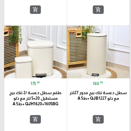
add_shopping_cart
add_shopping_cart
favorite_border
favorite_border
₪
₪
175
160
سطل دعسة تنك بيج مدور 27لتر
طقم سطل دعسة /2 تنك بيج
مع دلو QJB1227 +ط5 A
مستطيل 20+5 لتر مع دلو
QJH1620+1605BG +ط5 A
add_shopping_cart
add_shopping_cart