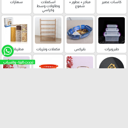
كاسات عصير
مباخر + عطور +
اسكملات
سهارات
شموع
وطاولات وسط
وكراسي
طبرويرات
بايركس
مكملات ونثريات
مطربانات
تحدث الينا - واتساب
مكملات للبيت
كاسات نسكافيه
سلات غسيل
كاسات ماء
سلة مهملات
اباريق شاي
بكارج قهوة
صحون