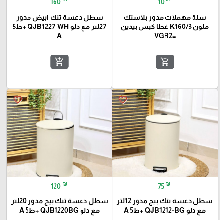
160
10
سلة مهملات مدور بلاستك
سطل دعسة تنك ابيض مدور
ملون K160/3 غطا كبس بيدين
27لتر مع دلو QJB1227-WH +ط5
A
=VGR2
add_shopping_cart
add_shopping_cart
favorite_border
favorite_border
₪
₪
120
75
سطل دعسة تنك بيج مدور 12لتر
سطل دعسة تنك بيج مدور 20لتر
مع دلو QJB1212-BG +ط5 A
مع دلو QJB1220BG +ط5 A