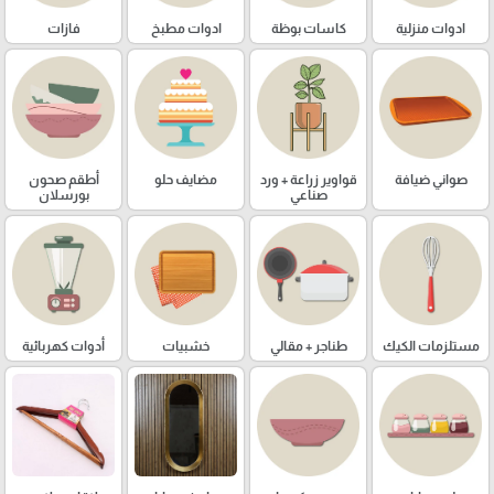
ادوات منزلية
كاسات بوظة
ادوات مطبخ
فازات
صواني ضيافة
قواوير زراعة + ورد
مضايف حلو
أطقم صحون
صناعي
بورسلان
مستلزمات الكيك
طناجر + مقالي
خشبيات
أدوات كهربائية