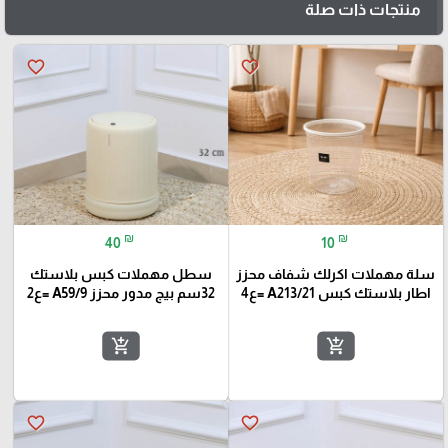
منتجات ذات صلة
favorite_border
favorite_border
₪
₪
40
10
سلة مهملات اكرلك شفاف محزز
سطل مهملات كبس بلاستك
اطار بلاستك كبس A213/21 =ع4
32سم بيج مدور محزز A59/9 =ع2
add_shopping_cart
add_shopping_cart
favorite_border
favorite_border