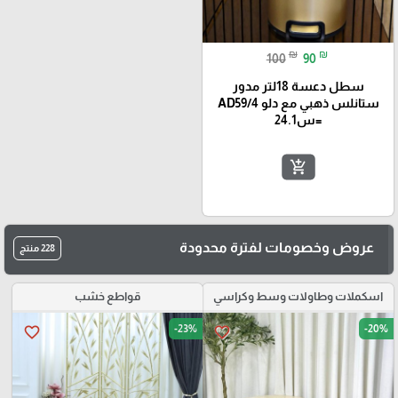
₪
₪
100
90
سطل دعسة 18لتر مدور
ستانلس ذهبي مع دلو AD59/4
=س24.1
add_shopping_cart
عروض وخصومات لفترة محدودة
228 منتج
اسكملات وطاولات وسط وكراسي
قواطع خشب
-23%
-20%
favorite_border
favorite_border