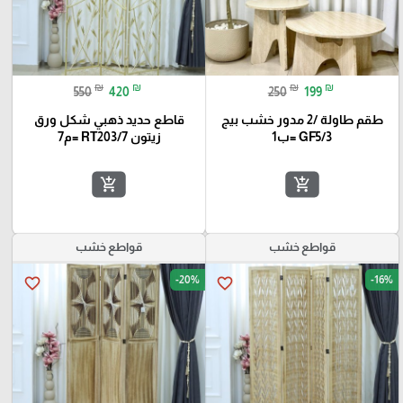
₪
₪
₪
₪
550
420
250
199
طقم طاولة /2 مدور خشب بيج
قاطع حديد ذهبي شكل ورق
GF5/3 =ب1
زيتون RT203/7 =م7
add_shopping_cart
add_shopping_cart
قواطع خشب
قواطع خشب
-20%
-16%
favorite_border
favorite_border