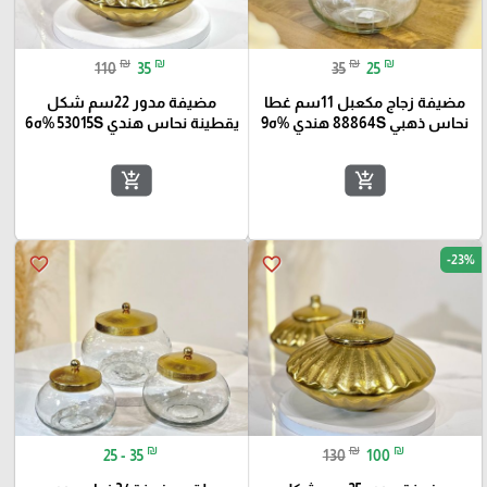
₪
₪
₪
₪
110
35
35
25
مضيفة زجاج مكعبل 11سم غطا
مضيفة مدور 22سم شكل
نحاس ذهبي 88864S هندي %ه9
يقطينة نحاس هندي 53015S %ه6
add_shopping_cart
add_shopping_cart
-23%
favorite_border
favorite_border
₪
₪
₪
25 - 35
130
100