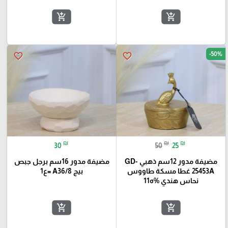
add_shopping_cart
add_shopping_cart
-50%
favorite_border
favorite_border
₪
₪
₪
30
50
25
مضيفة مدور 12سم ذهبي GD-
مضيفة مدور 16سم برجل جبص
25453A غطا مسكة طاووس
بيج A36/8 =ع1
نحاس هندي %ه11
add_shopping_cart
add_shopping_cart