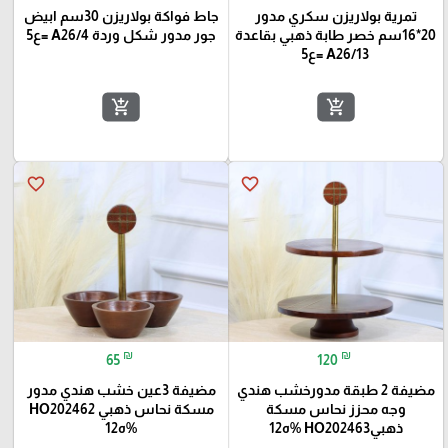
تمرية بولاريزن سكري مدور
جاط فواكة بولاريزن 30سم ابيض
20*16سم خصر طابة ذهبي بقاعدة
جور مدور شكل وردة A26/4 =ع5
A26/13 =ع5
add_shopping_cart
add_shopping_cart
favorite_border
favorite_border
₪
₪
65
120
مضيفة 2 طبقة مدورخشب هندي
مضيفة 3عين خشب هندي مدور
وجه محزز نحاس مسكة
مسكة نحاس ذهبي HO202462
ذهبيHO202463 %ه12
%ه12