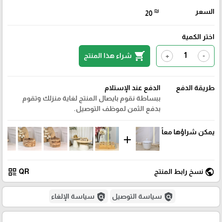
السعر
₪
20
اختر الكمية
shopping_cart
شراء هذا المنتج
+
-
طريقة الدفع
الدفع عند الإستلام
ببساطة نقوم بايصال المنتج لغاية منزلك وتقوم
بدفع الثمن لموظف التوصيل.
يمكن شراؤها معاً
add
qr_code
public
نسخ رابط المنتج
QR
policy
policy
سياسة التوصيل
سياسة الإلغاء