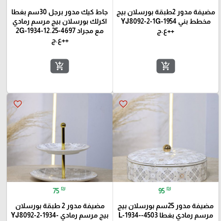
مضيفة مدور 2طبقة بورسلان بيج
جاط كيك مدور برجل 30سم بغطا
مخطط بني YJ8092-2-1G-1954
اكرلك بورسلان بيج مرسم رمادي
++ع.ج
مع مجراد 4697-12.25-1934-2G
++ع.ج
add_shopping_cart
add_shopping_cart
favorite_border
favorite_border
₪
₪
75
95
مضيفة مدور 25سم بورسلان بيج
مضيفة مدور 2 طبقة بورسلان
مرسم رمادي بغطا 4503-L-1934-
بيج مرسم رمادي YJ8092-2-1934-