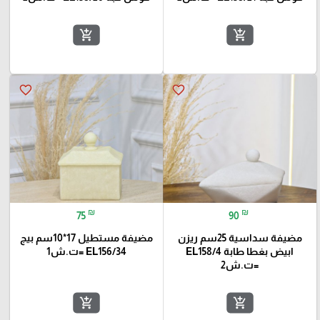
add_shopping_cart
add_shopping_cart
favorite_border
favorite_border
₪
₪
75
90
مضيفة سداسية 25سم ريزن
مضيفة مستطيل 17*10سم بيج
ابيض بغطا طابة EL158/4
EL156/34 =ت.ش1
=ت.ش2
add_shopping_cart
add_shopping_cart