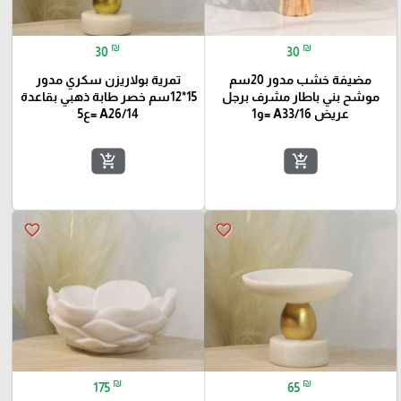
₪
₪
30
30
مضيفة خشب مدور 20سم
تمرية بولاريزن سكري مدور
موشح بني باطار مشرف برجل
15*12سم خصر طابة ذهبي بقاعدة
عريض A33/16 =و1
A26/14 =ع5
add_shopping_cart
add_shopping_cart
favorite_border
favorite_border
₪
₪
175
65