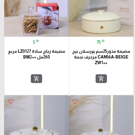
₪
₪
5
75
مضيفة مدور25سم بورسلان بيج
مضيفة زجاج سادة LZ0127 مربع
CAN56A-BEIGE مزخرف نجمة
260مل ++BM2
++ZW1
add_shopping_cart
add_shopping_cart
favorite_border
favorite_border