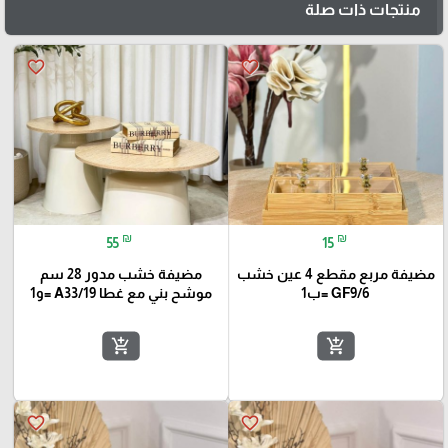
منتجات ذات صلة
favorite_border
favorite_border
₪
₪
55
15
مضيفة مربع مقطع 4 عين خشب
مضيفة خشب مدور 28 سم
GF9/6 =ب1
موشح بني مع غطا A33/19 =و1
add_shopping_cart
add_shopping_cart
favorite_border
favorite_border