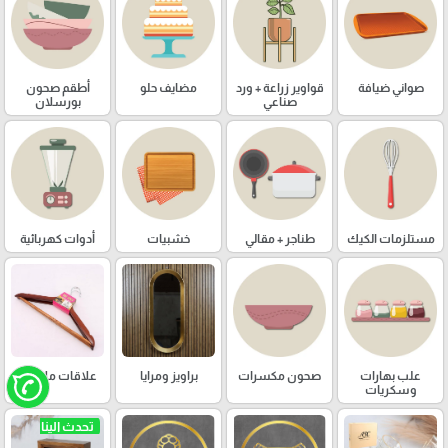
صواني ضيافة
قواوير زراعة + ورد
مضايف حلو
أطقم صحون
صناعي
بورسلان
مستلزمات الكيك
طناجر + مقالي
خشبيات
أدوات كهربائية
علب بهارات
صحون مكسرات
براويز ومرايا
علاقات ملابس
وسكريات