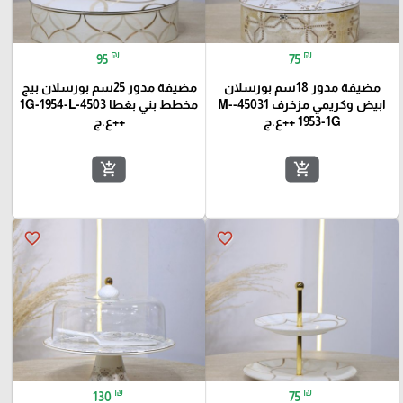
₪
₪
95
75
مضيفة مدور 18سم بورسلان
مضيفة مدور 25سم بورسلان بيج
ابيض وكريمي مزخرف 45031-M-
مخطط بني بغطا 4503-1G-1954-L
1953-1G ++ع.ج
++ع.ج
add_shopping_cart
add_shopping_cart
favorite_border
favorite_border
₪
₪
130
75