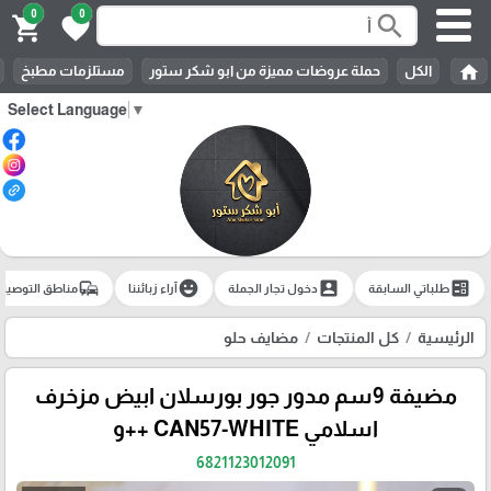
0
0
search
shopping_cart
favorite
home
الكل
حملة عروضات مميزة من ابو شكر ستور
مستلزمات مطبخ
Select Language
▼
commute
emoji_emotions
account_box
ballot
طلباتي السابقة
دخول تجار الجملة
آراء زبائننا
مناطق التوصيل
الرئيسية
كل المنتجات
مضايف حلو
مضيفة 9سم مدور جور بورسلان ابيض مزخرف
اسلامي CAN57-WHITE ++و
6821123012091