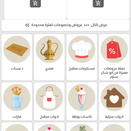
add_shopping_cart
add_shopping_cart
keyboard_double_arrow_left
more_horiz
عرض الكل
عروض وخصومات لفترة محدودة
حملة عروضات
مستلزمات مطبخ
هندي
دعسات
مميزة من ابو شكر
ستور
ادوات منزلية
كاسات بوظة
ادوات مطبخ
فازات