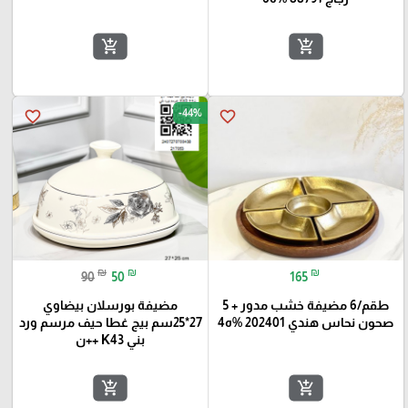
add_shopping_cart
add_shopping_cart
-44%
favorite_border
favorite_border
₪
₪
₪
90
50
165
طقم/6 مضيفة خشب مدور + 5
مضيفة بورسلان بيضاوي
صحون نحاس هندي 202401 %ه4
27*25سم بيج غطا حيف مرسم ورد
بني K43 ++ن
add_shopping_cart
add_shopping_cart