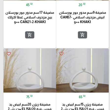
₪
₪
45
20
مضيفة 9سم مدور جور بورسلان
مضيفة 17سم مدور جور بورسلان
ابيض مزخرف اسلامي CAN57-
بيج مزخرف اسلامي غطا اكرلك
KHAKI ++و
CAN21-2-KHAKI ++و
add_shopping_cart
add_shopping_cart
favorite_border
favorite_border
₪
₪
75
65
مضيفة ريزن 15سم ابيض يد
مضيفة ريزن 20سم ابيض يد
قوس قبة EL158/21 =ت.ش2
قوس قبة EL158/20 =ت.ش2