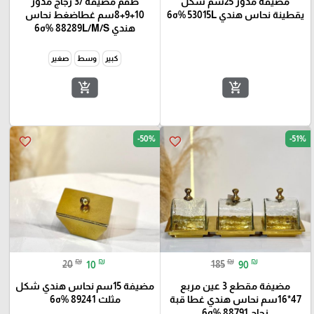
مضيفة مدور 25سم شكل
طقم مضيفة /3 زجاج مدور
يقطينة نحاس هندي 53015L %ه6
10+9+8سم غطاضغط نحاس
هندي 88289L/M/S %ه6
كبير
وسط
صغير
add_shopping_cart
add_shopping_cart
-50%
-51%
favorite_border
favorite_border
₪
₪
₪
₪
20
10
185
90
مضيفة مقطع 3 عين مربع
مضيفة 15سم نحاس هندي شكل
47*16سم نحاس هندي غطا قبة
مثلث 89241 %ه6
زجاج 88791 %ه6