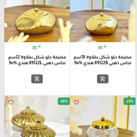
₪
₪
85
65
مضيفة حلو شكل بقلاوة 18سم
مضيفة حلو شكل بقلاوة 22سم
نحاس ذهبي 89122S هندي %ه9
نحاس ذهبي 89122L هندي %ه9
add_shopping_cart
add_shopping_cart
-68%
-28%
favorite_border
favorite_border