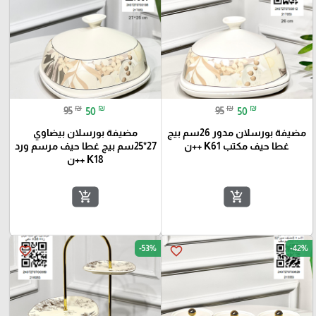
₪
₪
₪
₪
95
50
95
50
مضيفة بورسلان مدور 26سم بيج
مضيفة بورسلان بيضاوي
غطا حيف مكتب K61 ++ن
27*25سم بيج غطا حيف مرسم ورد
K18 ++ن
add_shopping_cart
add_shopping_cart
-53%
-42%
favorite_border
favorite_border