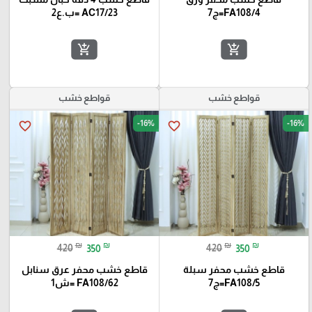
FA108/4=ج7
AC17/23 =ب.ع2
add_shopping_cart
add_shopping_cart
قواطع خشب
قواطع خشب
-16%
-16%
favorite_border
favorite_border
₪
₪
₪
₪
420
350
420
350
قاطع خشب محفر سبلة
قاطع خشب محفر عرق سنابل
FA108/5=ج7
FA108/62 =ش1