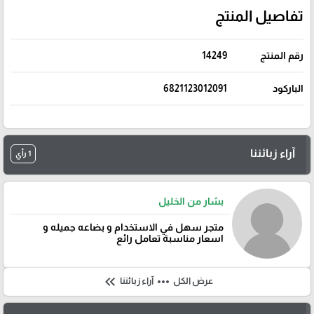
تفاصيل المنتج
رقم المنتج
14249
الباركود
6821123012091
آراء زبائننا
1 رأي
بشار من الخليل
متجر سهل في الاستخدام و بضاعه جميله و
اسعار مناسبة تعامل رائع
keyboard_double_arrow_left
more_horiz
عرض الكل
آراء زبائننا