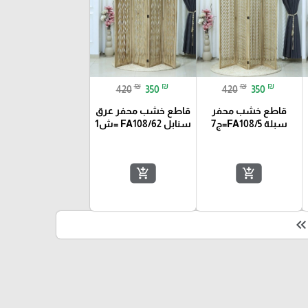
₪
₪
₪
₪
420
350
420
350
قاطع خشب محفر
قاطع خشب محفر عرق
سبلة FA108/5=ج7
سنابل FA108/62 =ش1
add_shopping_cart
add_shopping_cart
keyboard_double_arrow_le