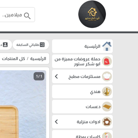
search
account_box
ballot
طلباتي السابقة
دخ
الرئيسية
الرئيسية
كل المنتجات
حملة عروضات مميزة من
ابو شكر ستور
chevron_left
مستلزمات مطبخ
1 / 1
هندي
دعسات
chevron_left
ادوات منزلية
كاسات بوظة