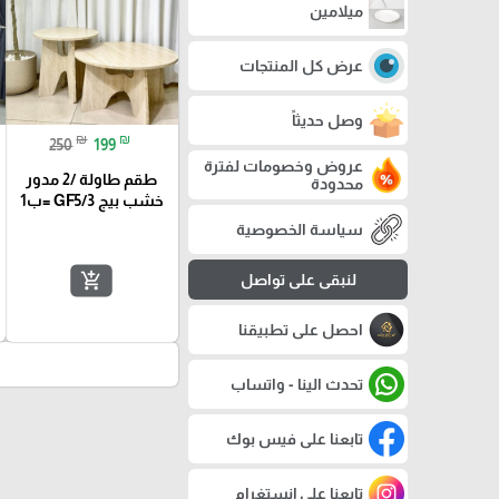
ميلامين
عرض كل المنتجات
وصل حديثاً
₪
₪
250
199
عروض وخصومات لفترة
طقم طاولة /2 مدور
محدودة
خشب بيج GF5/3 =ب1
سياسة الخصوصية
add_shopping_cart
لنبقى على تواصل
احصل على تطبيقنا
تحدث الينا - واتساب
تابعنا على فيس بوك
تابعنا على إنستغرام