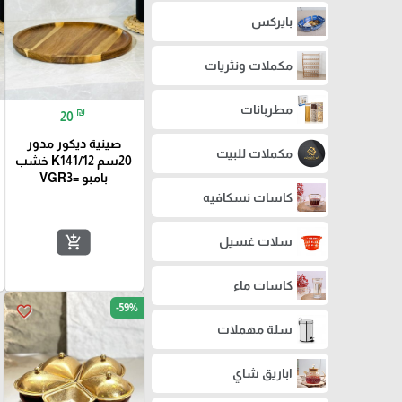
بايركس
مكملات ونثريات
مطربانات
₪
20
صينية ديكور مدور
مكملات للبيت
20سم K141/12 خشب
بامبو =VGR3
كاسات نسكافيه
add_shopping_cart
سلات غسيل
كاسات ماء
-59%
favorite_border
سلة مهملات
اباريق شاي