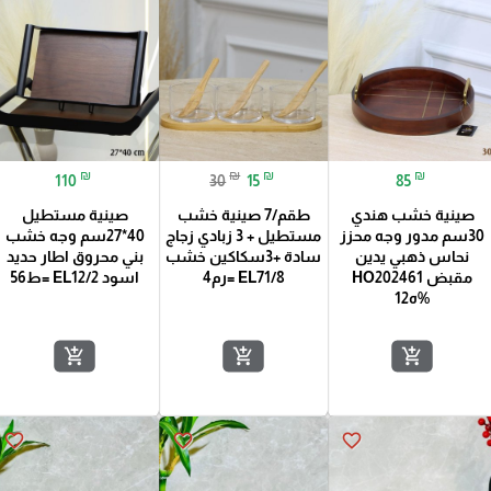
₪
₪
₪
₪
110
30
15
85
صينية خشب هندي
طقم/7 صينية خشب
صينية مستطيل
30سم مدور وجه محزز
مستطيل + 3 زبادي زجاج
40*27سم وجه خشب
نحاس ذهبي يدين
سادة +3سكاكين خشب
بني محروق اطار حديد
مقبض HO202461
EL71/8 =رم4
اسود EL12/2 =ط56
%ه12
add_shopping_cart
add_shopping_cart
add_shopping_cart
favorite_border
favorite_border
favorite_border