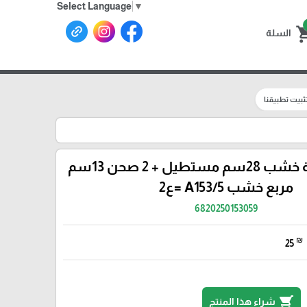
Select Language
▼
shoppin
السلة
ثبيت تطبيقنا
طقم /3 صينية خشب 28سم مستطيل + 2 صحن 13سم
مربع خشب A153/5 =ع2
6820250153059
₪
25
shopping_cart
شراء هذا المنتج