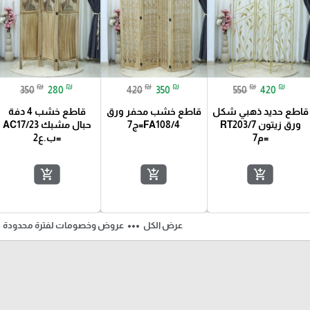
₪
₪
₪
₪
₪
₪
350
280
420
350
550
420
قاطع حديد ذهبي شكل
قاطع خشب محفر ورق
قاطع خشب 4 دفة
ورق زيتون RT203/7
FA108/4=ج7
حبال مشبك AC17/23
=م7
=ب.ع2
add_shopping_cart
add_shopping_cart
add_shopping_cart
ft
more_horiz
عرض الكل
عروض وخصومات لفترة محدودة