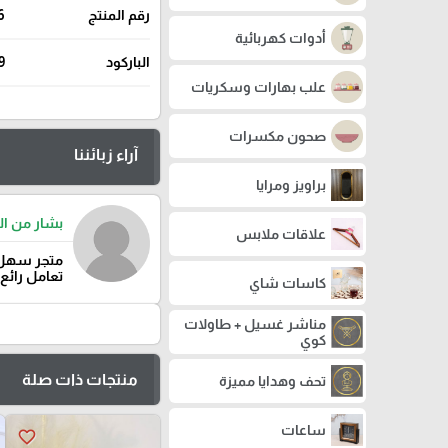
رقم المنتج
6
أدوات كهربائية
الباركود
9
علب بهارات وسكريات
صحون مكسرات
آراء زبائننا
براويز ومرايا
بشار من ال
علاقات ملابس
متجر سهل 
تعامل رائع
كاسات شاي
مناشر غسيل + طاولات
كوي
منتجات ذات صلة
تحف وهدايا مميزة
ساعات
favorite_border