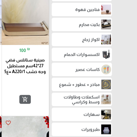
فناجين قهوة
بكيت محارم
اكواز زجاج
₪
100
اكسسوارات الحمام
صينية ستانلس فضي
27*42سم مستطيل
كاسات عصير
وجه خشب A220/1 =ع5
مباخر + عطور + شموع
اسكملات وطاولات
add_shopping_cart
وسط وكراسي
سهارات
favorite_border
طبرويرات