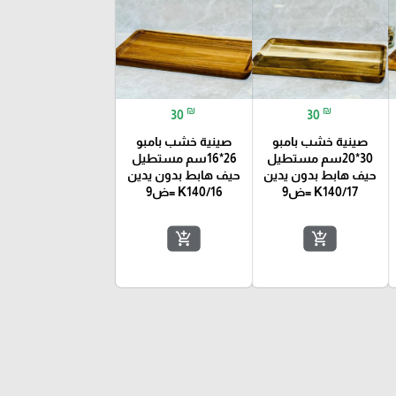
₪
₪
30
30
صينية خشب بامبو
صينية خشب بامبو
30*20سم مستطيل
26*16سم مستطيل
حيف هابط بدون يدين
حيف هابط بدون يدين
K140/17 =ض9
K140/16 =ض9
add_shopping_cart
add_shopping_cart