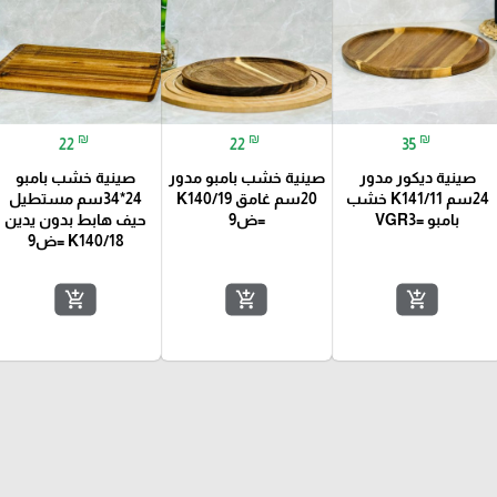
₪
₪
₪
22
22
35
صينية ديكور مدور
صينية خشب بامبو مدور
صينية خشب بامبو
24سم K141/11 خشب
20سم غامق K140/19
24*34سم مستطيل
بامبو =VGR3
=ض9
حيف هابط بدون يدين
K140/18 =ض9
add_shopping_cart
add_shopping_cart
add_shopping_cart