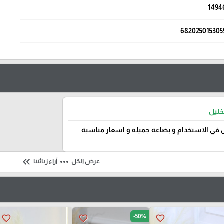
1494
682025015305
خليل
في الاستخدام و بضاعه جميله و اسعار مناسبة
keyboard_double_arrow_left
more_horiz
عرض الكل
آراء زبائننا
-50%
favorite_border
favorite_border
favorite_border