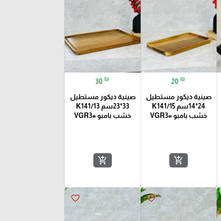
₪
₪
30
20
صينية ديكور مستطيل
صينية ديكور مستطيل
24*14سم K141/15
33*23سم K141/13
خشب بامبو =VGR3
خشب بامبو =VGR3
add_shopping_cart
add_shopping_cart
favorite_border
favorite_border