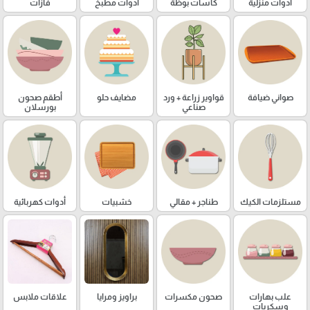
ادوات منزلية
كاسات بوظة
ادوات مطبخ
فازات
صواني ضيافة
قواوير زراعة + ورد
مضايف حلو
أطقم صحون
صناعي
بورسلان
مستلزمات الكيك
طناجر + مقالي
خشبيات
أدوات كهربائية
علب بهارات
صحون مكسرات
براويز ومرايا
علاقات ملابس
وسكريات