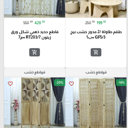
₪
₪
₪
₪
550
420
250
199
طقم طاولة /2 مدور خشب بيج
قاطع حديد ذهبي شكل ورق
GF5/3 =ب1
زيتون RT203/7 =م7
add_shopping_cart
add_shopping_cart
قواطع خشب
قواطع خشب
-20%
-16%
favorite_border
favorite_border