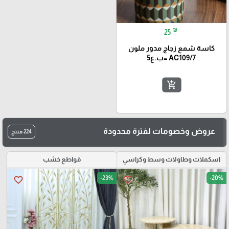
₪
25
كاسة شمع زجاج مدور ملون
AC109/7 =ب.ع5
add_shopping_cart
عروض وخصومات لفترة محدودة
224 منتج
اسكملات وطاولات وسط وكراسي
قواطع خشب
-23%
-20%
favorite_border
favorite_border