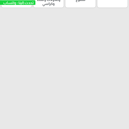
وكراسي
طبرويرات
بايركس
مكملات ونثريات
مطربانات
مكملات للبيت
كاسات نسكافيه
سلات غسيل
كاسات ماء
سلة مهملات
اباريق شاي
بكارج قهوة
صحون