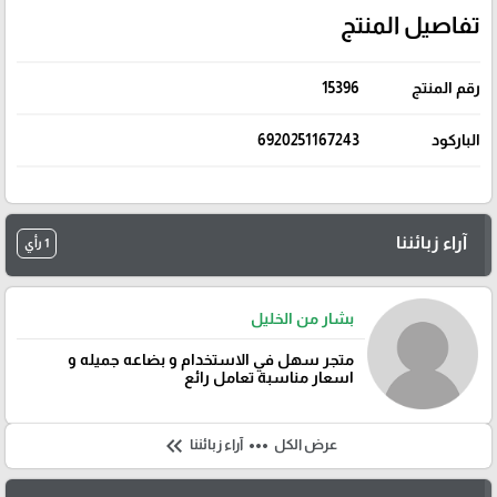
تفاصيل المنتج
رقم المنتج
15396
الباركود
6920251167243
آراء زبائننا
1 رأي
بشار من الخليل
متجر سهل في الاستخدام و بضاعه جميله و
اسعار مناسبة تعامل رائع
keyboard_double_arrow_left
more_horiz
عرض الكل
آراء زبائننا