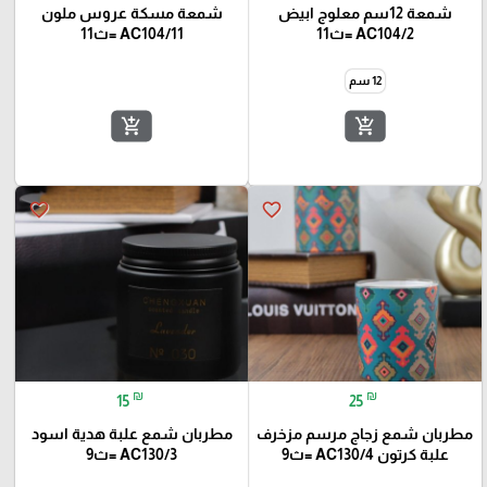
شمعة 12سم معلوج ابيض
شمعة مسكة عروس ملون
AC104/2 =ث11
AC104/11 =ث11
12 سم
add_shopping_cart
add_shopping_cart
favorite_border
favorite_border
₪
₪
15
25
مطربان شمع زجاج مرسم مزخرف
مطربان شمع علبة هدية اسود
علبة كرتون AC130/4 =ث9
AC130/3 =ث9