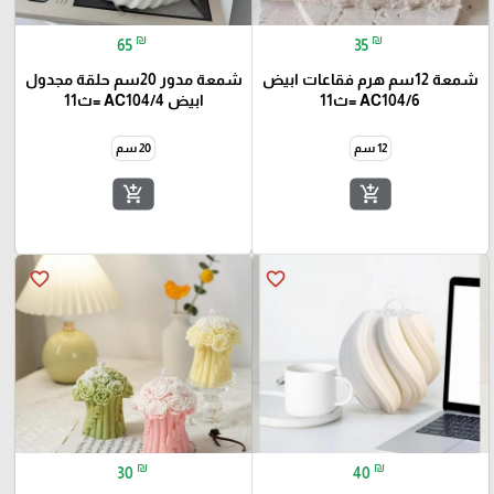
₪
₪
65
35
شمعة 12سم هرم فقاعات ابيض
شمعة مدور 20سم حلقة مجدول
AC104/6 =ث11
ابيض AC104/4 =ث11
12 سم
20 سم
add_shopping_cart
add_shopping_cart
favorite_border
favorite_border
₪
₪
30
40