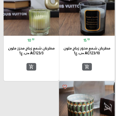
₪
₪
10
15
مطربان شمع مدور زجاج ملون
مطربان شمع زجاج محزز ملون
AC123/10 =ب.ع1
AC123/3 =ب.ع1
add_shopping_cart
add_shopping_cart
favorite_border