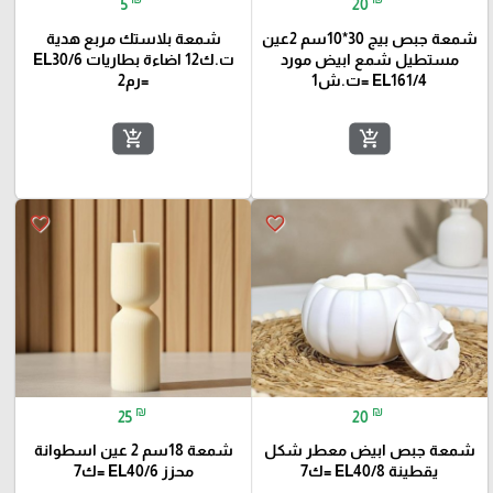
5
20
شمعة جبص بيج 30*10سم 2عين
شمعة بلاستك مربع هدية
مستطيل شمع ابيض مورد
ت.ك12 اضاءة بطاريات EL30/6
EL161/4 =ت.ش1
=رم2
add_shopping_cart
add_shopping_cart
favorite_border
favorite_border
₪
₪
25
20
شمعة جبص ابيض معطر شكل
شمعة 18سم 2 عين اسطوانة
يقطينة EL40/8 =ك7
محزز EL40/6 =ك7