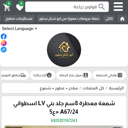
0
0
search
shopping_cart
favorite
home
الكل
حملة عروضات مميزة من ابو شكر ستور
مستلزمات مطبخ
Select Language
▼
commute
emoji_emotions
account_box
ballot
طلباتي السابقة
دخول تجار الجملة
آراء زبائننا
مناطق التوصيل
الرئيسية
كل المنتجات
مباخر + عطور + شموع
شمعة معطرة 8سم جلد بني LV اسطواني
A67/24 =ع5
6920251167243