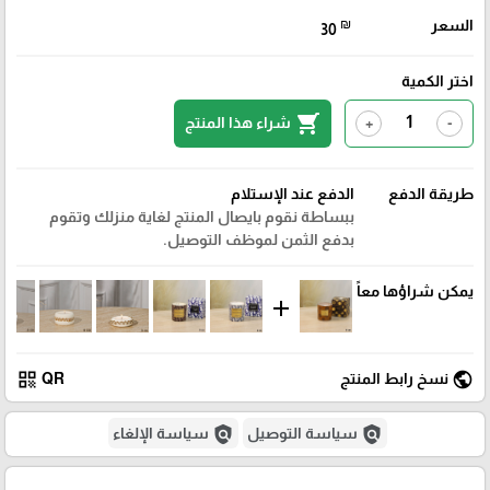
السعر
₪
30
اختر الكمية
shopping_cart
شراء هذا المنتج
+
-
طريقة الدفع
الدفع عند الإستلام
ببساطة نقوم بايصال المنتج لغاية منزلك وتقوم
بدفع الثمن لموظف التوصيل.
يمكن شراؤها معاً
add
qr_code
public
نسخ رابط المنتج
QR
policy
policy
سياسة التوصيل
سياسة الإلغاء