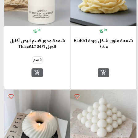
₪
₪
15
15
شمعة ملون شكل وردة EL40/1
شمعة مدور 9سم ابيض أكليل
=ك7
الجبل AC104/1=ث11
9 سم
add_shopping_cart
add_shopping_cart
favorite_border
favorite_border