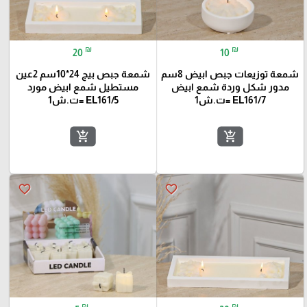
₪
₪
20
10
شمعة توزيعات جبص ابيض 8سم
شمعة جبص بيج 24*10سم 2عين
مدور شكل وردة شمع ابيض
مستطيل شمع ابيض مورد
EL161/7 =ت.ش1
EL161/5 =ت.ش1
add_shopping_cart
add_shopping_cart
favorite_border
favorite_border
₪
₪