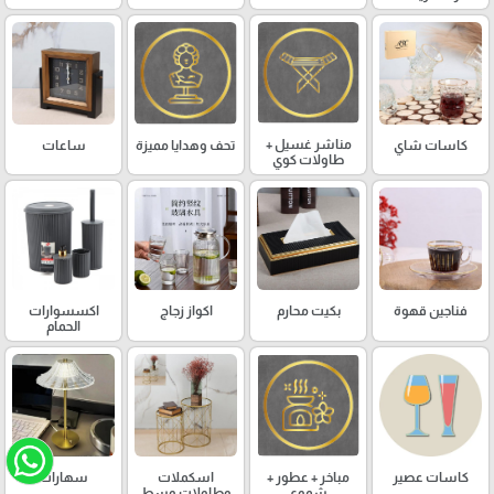
مناشر غسيل +
كاسات شاي
تحف وهدايا مميزة
ساعات
طاولات كوي
فناجين قهوة
بكيت محارم
اكواز زجاج
اكسسوارات
الحمام
كاسات عصير
مباخر + عطور +
اسكملات
سهارات
شموع
وطاولات وسط