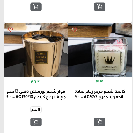
add_shopping_cart
add_shopping_cart
favorite_border
favorite_border
₪
₪
60
25
كاسة شمع مربع زجاج سادة
قوار شمع بورسلان ذهبي 13سم
رائحة ورد جوري AC97/7 =ث9
مع شبرة ع.كرتون AC130/10 =ث9
13 سم
add_shopping_cart
add_shopping_cart