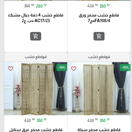
₪
₪
₪
₪
350
280
420
350
قاطع خشب محفر ورق
قاطع خشب 4 دفة حبال مشبك
FA108/4=ج7
AC17/23 =ب.ع2
add_shopping_cart
add_shopping_cart
قواطع خشب
قواطع خشب
-16%
-16%
favorite_border
favorite_border
₪
₪
₪
₪
420
350
420
350
قاطع خشب محفر سبلة
قاطع خشب محفر عرق سنابل