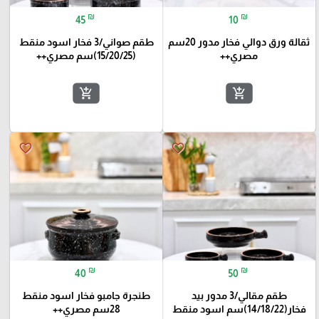
₪
₪
45
10
ثقالة ورق دوالي فخار مدور 20سم
طقم صواني/3 فخار اسود منقط
مصري++
(15/20/25)سم مصري++
add_shopping_cart
add_shopping_cart
favorite_border
favorite_border
₪
₪
40
50
طقم مقالي/3 مدور بيد
طنجرة جامبو فخار اسود منقط
فخار(14/18/22)سم اسود منقط
28سم مصري++