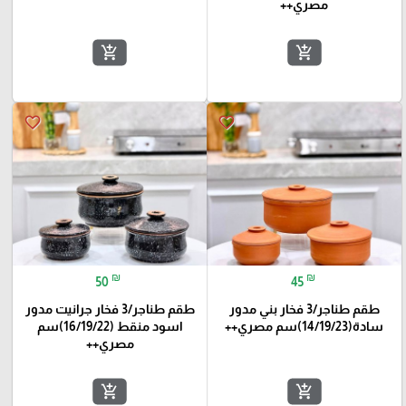
مصري++
add_shopping_cart
add_shopping_cart
favorite_border
favorite_border
₪
₪
50
45
طقم طناجر/3 فخار بني مدور
طقم طناجر/3 فخار جرانيت مدور
سادة(14/19/23)سم مصري++
اسود منقط (16/19/22)سم
مصري++
add_shopping_cart
add_shopping_cart