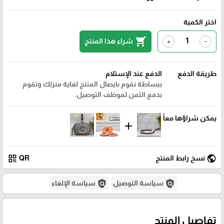
اختر الكمية
shopping_cart
شراء هذا المنتج
+
-
طريقة الدفع
الدفع عند الإستلام
ببساطة نقوم بايصال المنتج لغاية منزلك وتقوم
بدفع الثمن لموظف التوصيل.
يمكن شراؤها معاً
add
qr_code
public
نسخ رابط المنتج
QR
policy
policy
سياسة التوصيل
سياسة الإلغاء
تفاصيل المنتج