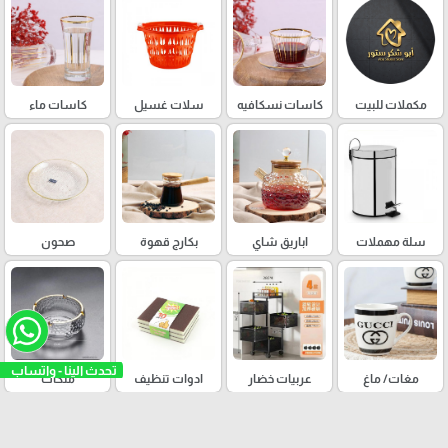
مكملات للبيت
كاسات نسكافيه
سلات غسيل
كاسات ماء
سلة مهملات
اباريق شاي
بكارج قهوة
صحون
تحدث الينا - واتساب
مغات/ ماغ
عربيات خضار
ادوات تنظيف
متكات