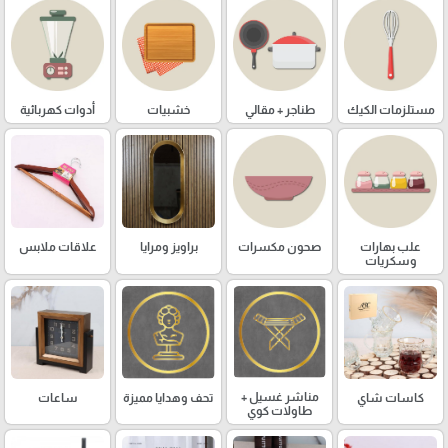
مستلزمات الكيك
طناجر + مقالي
خشبيات
أدوات كهربائية
علب بهارات
صحون مكسرات
براويز ومرايا
علاقات ملابس
وسكريات
مناشر غسيل +
كاسات شاي
تحف وهدايا مميزة
ساعات
طاولات كوي