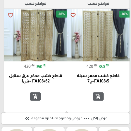
قواطع خشب
قواطع خشب
-16%
-16%
favorite_border
favorite_border
₪
₪
₪
₪
420
350
420
350
قاطع خشب محفر سبلة
قاطع خشب محفر عرق سنابل
FA108/5=ج7
FA108/62 =ش1
add_shopping_cart
add_shopping_cart
keyboard_double_arrow_left
more_horiz
عرض الكل
عروض وخصومات لفترة محدودة