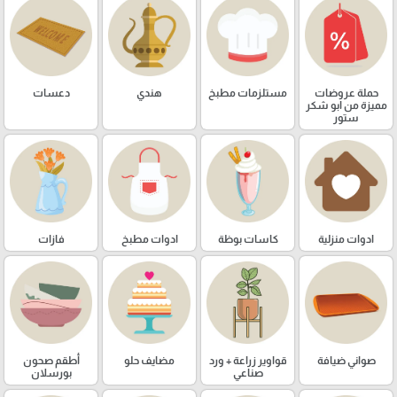
حملة عروضات
مستلزمات مطبخ
هندي
دعسات
مميزة من ابو شكر
ستور
ادوات منزلية
كاسات بوظة
ادوات مطبخ
فازات
صواني ضيافة
قواوير زراعة + ورد
مضايف حلو
أطقم صحون
صناعي
بورسلان