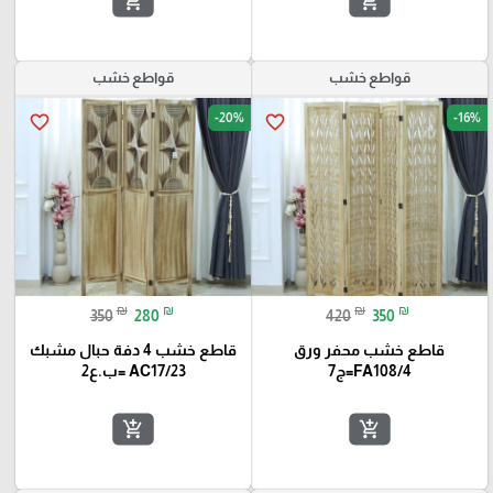
add_shopping_cart
add_shopping_cart
قواطع خشب
قواطع خشب
-20%
-16%
favorite_border
favorite_border
₪
₪
₪
₪
350
280
420
350
قاطع خشب محفر ورق
قاطع خشب 4 دفة حبال مشبك
FA108/4=ج7
AC17/23 =ب.ع2
add_shopping_cart
add_shopping_cart