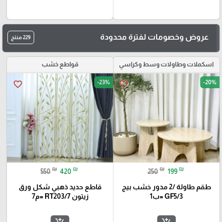
عروض وخصومات لفترة محدودة
229 منتج
اسكملات وطاولات وسط وكراسي
قواطع خشب
-23%
-20%
favorite_border
favorite_border
₪
₪
₪
₪
550
420
250
199
طقم طاولة /2 مدور خشب بيج
قاطع حديد ذهبي شكل ورق
GF5/3 =ب1
زيتون RT203/7 =م7