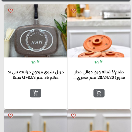
favorite_border
favorite_border
₪
₪
70
30
طقم/3 ثقالة ورق دوالي فخار
جربل شوي مزدوج جرانيت بني يد
مدور( 28/24/20)سم مصري++
عظم 36 سم GF82/3 =ب8
add_shopping_cart
add_shopping_cart
favorite_border
favorite_border