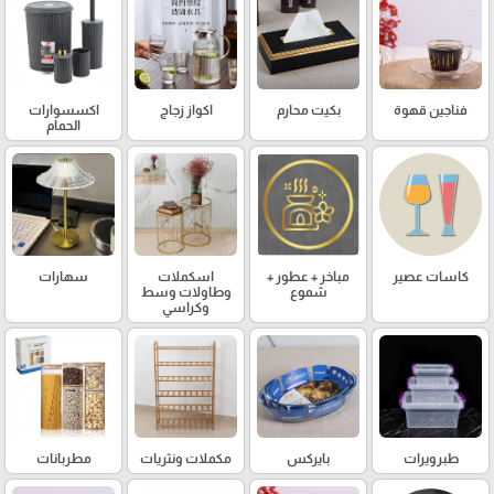
فناجين قهوة
بكيت محارم
اكواز زجاج
اكسسوارات
الحمام
كاسات عصير
مباخر + عطور +
اسكملات
سهارات
شموع
وطاولات وسط
وكراسي
طبرويرات
بايركس
مكملات ونثريات
مطربانات