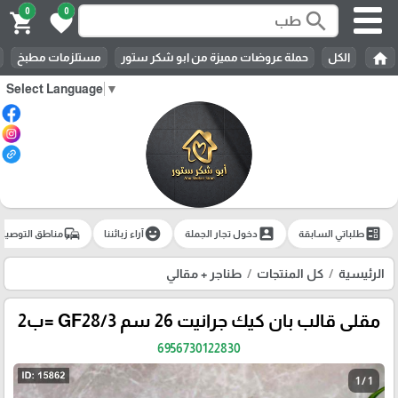
0
0
search
shopping_cart
favorite
home
الكل
حملة عروضات مميزة من ابو شكر ستور
مستلزمات مطبخ
Select Language
▼
commute
emoji_emotions
account_box
ballot
طلباتي السابقة
دخول تجار الجملة
آراء زبائننا
مناطق التوصيل
الرئيسية
كل المنتجات
طناجر + مقالي
مقلى قالب بان كيك جرانيت 26 سم GF28/3 =ب2
6956730122830
1 / 1