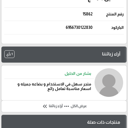
رقم المنتج
15862
الباركود
6956730122830
آراء زبائننا
1 رأي
بشار من الخليل
متجر سهل في الاستخدام و بضاعه جميله و
اسعار مناسبة تعامل رائع
keyboard_double_arrow_left
more_horiz
عرض الكل
آراء زبائننا
منتجات ذات صلة