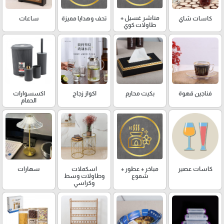
مناشر غسيل +
كاسات شاي
تحف وهدايا مميزة
ساعات
طاولات كوي
فناجين قهوة
بكيت محارم
اكواز زجاج
اكسسوارات
الحمام
كاسات عصير
مباخر + عطور +
اسكملات
سهارات
شموع
وطاولات وسط
وكراسي