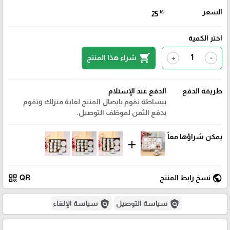
السعر
₪
25
اختر الكمية
shopping_cart
شراء هذا المنتج
+
-
طريقة الدفع
الدفع عند الإستلام
ببساطة نقوم بايصال المنتج لغاية منزلك وتقوم
بدفع الثمن لموظف التوصيل.
يمكن شراؤها معاً
add
qr_code
public
نسخ رابط المنتج
QR
policy
policy
سياسة التوصيل
سياسة الإلغاء