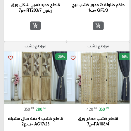
طقم طاولة /2 مدور خشب بيج
قاطع حديد ذهبي شكل ورق
GF5/3 =ب1
زيتون RT203/7 =م7
add_shopping_cart
add_shopping_cart
قواطع خشب
قواطع خشب
-20%
-16%
favorite_border
favorite_border
₪
₪
₪
₪
350
280
420
350
قاطع خشب محفر ورق
قاطع خشب 4 دفة حبال مشبك
FA108/4=ج7
AC17/23 =ب.ع2