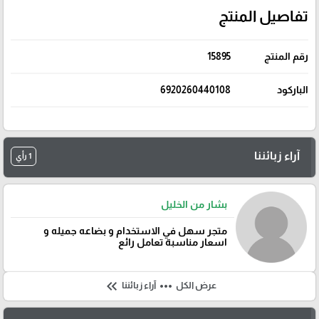
تفاصيل المنتج
رقم المنتج
15895
الباركود
6920260440108
آراء زبائننا
1 رأي
بشار من الخليل
متجر سهل في الاستخدام و بضاعه جميله و
اسعار مناسبة تعامل رائع
keyboard_double_arrow_left
more_horiz
عرض الكل
آراء زبائننا