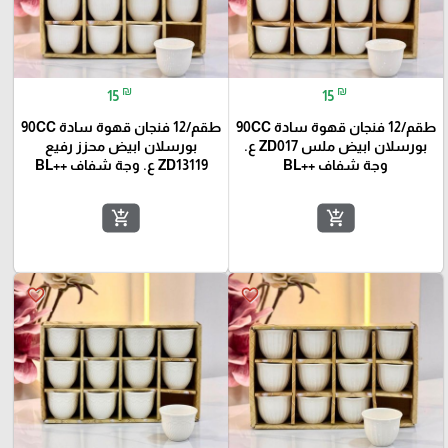
₪
₪
15
15
طقم/12 فنجان قهوة سادة 90CC
طقم/12 فنجان قهوة سادة 90CC
بورسلان ابيض ملس ZD017 ع.
بورسلان ابيض محزز رفيع
وجة شفاف ++BL
ZD13119 ع. وجة شفاف ++BL
add_shopping_cart
add_shopping_cart
favorite_border
favorite_border