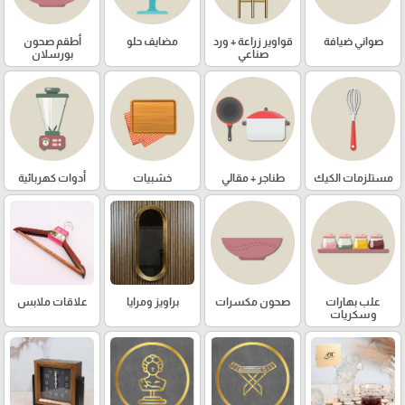
صواني ضيافة
قواوير زراعة + ورد
مضايف حلو
أطقم صحون
صناعي
بورسلان
مستلزمات الكيك
طناجر + مقالي
خشبيات
أدوات كهربائية
علب بهارات
صحون مكسرات
براويز ومرايا
علاقات ملابس
وسكريات