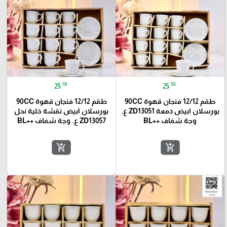
₪
₪
25
25
طقم 12/12 فنجان قهوة 90CC
طقم 12/12 فنجان قهوة 90CC
بورسلان ابيض دمعة ZD13051 ع.
بورسلان ابيض نقشة خلية نحل
وجة شفاف ++BL
ZD13057 ع. وجة شفاف ++BL
add_shopping_cart
add_shopping_cart
favorite_border
favorite_border