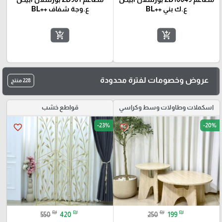
ع.ك بني ++BL
ع.وجة شفاف ++BL
add_shopping_cart
add_shopping_cart
عروض وخصومات لفترة محدودة
228 منتج
اسكملات وطاولات وسط وكراسي
قواطع خشب
-23%
-20%
favorite_border
favorite_border
₪
₪
₪
₪
550
420
250
199