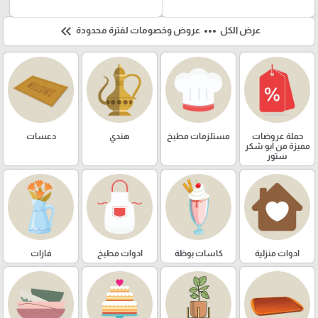
keyboard_double_arrow_left
more_horiz
عرض الكل
عروض وخصومات لفترة محدودة
حملة عروضات
مستلزمات مطبخ
هندي
دعسات
مميزة من ابو شكر
ستور
ادوات منزلية
كاسات بوظة
ادوات مطبخ
فازات