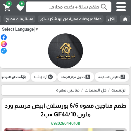
0
0
search
shopping_cart
favorite
home
الكل
حملة عروضات مميزة من ابو شكر ستور
مستلزمات مطبخ
Select Language
▼
commute
emoji_emotions
account_box
ballot
طلباتي السابقة
دخول تجار الجملة
آراء زبائننا
مناطق التوصيل
الرئيسية
كل المنتجات
فناجين قهوة
طقم فناجين قهوة 6/6 بورسلان ابيض مرسم ورد
ملون GF44/10 =ب2
6920260440108