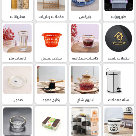
طبرويرات
بايركس
مكملات ونثريات
مطربانات
مكملات للبيت
كاسات نسكافيه
سلات غسيل
كاسات ماء
سلة مهملات
اباريق شاي
بكارج قهوة
صحون