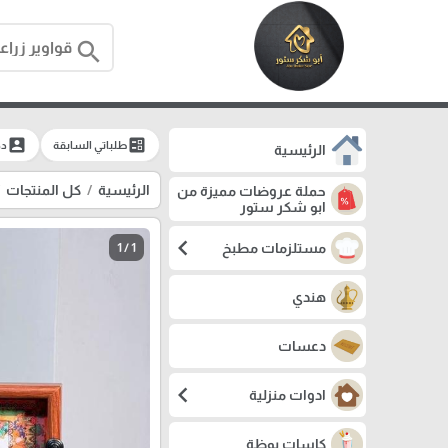
search
account_box
ballot
طلباتي السابقة
دخ
الرئيسية
الرئيسية
كل المنتجات
حملة عروضات مميزة من
ابو شكر ستور
chevron_left
مستلزمات مطبخ
1 / 1
هندي
دعسات
chevron_left
ادوات منزلية
كاسات بوظة