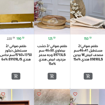
₪
₪
₪
₪
220
190
125
150
طقم صواني/2
طقم صواني /2 خشب
طقم صواني /2
مستطيل 41+46سم
بيضاوي 50+46 سم
مستطيل ديكور
مصدف ابيضW بيدين
89713LS وجه محفر
50*13+60*15سم نحاس
89890LS هندي %ه15
مزخرف ابيض هندي
هندي 89109L/S %ه6
%ه15
add_shopping_cart
add_shopping_cart
add_shopping_cart
favorite_border
favorite_border
favorite_border