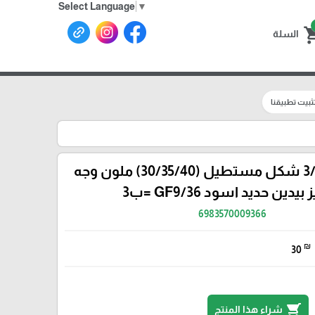
Select Language
▼
shoppin
السلة
ثبيت تطبيقنا
طقم صواني /3 شكل مستطيل (30/35/40) ملون وجه
يدين حديد اسود GF9/36 =ب3
6983570009366
₪
30
shopping_cart
شراء هذا المنتج