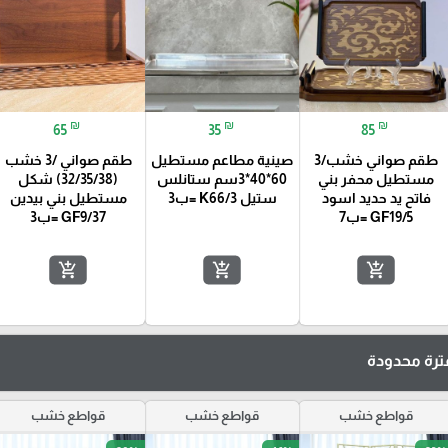
₪
₪
₪
65
35
85
طقم صواني خشب/3
صينية مطاعم مستطيل
طقم صواني /3 خشب
مستطيل محفر بني
60*40*3سم ستانلس
(32/35/38) شكل
فاتح يد حديد اسود
ستيل K66/3 =ب3
مستطيل بني بيدين
GF19/5 =ب7
GF9/37 =ب3
add_shopping_cart
add_shopping_cart
add_shopping_cart
رة محدودة
قواطع خشب
قواطع خشب
قواطع خشب