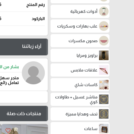
رقم المنتج
6
أدوات كهربائية
الباركود
6
علب بهارات وسكريات
صحون مكسرات
آراء زبائننا
براويز ومرايا
بشار من ال
علاقات ملابس
متجر سهل 
تعامل رائع
كاسات شاي
مناشر غسيل + طاولات
كوي
منتجات ذات صلة
تحف وهدايا مميزة
ساعات
favorite_border