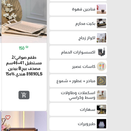
فناجين قهوة
بكيت محارم
اكواز زجاج
₪
150
اكسسوارات الحمام
طقم صواني/2
مستطيل 41+46سم
كاسات عصير
مصدف بيجB بيدين
89890LS هندي %ه15
مباخر + عطور + شموع
اسكملات وطاولات
add_shopping_cart
وسط وكراسي
سهارات
favorite_border
طبرويرات