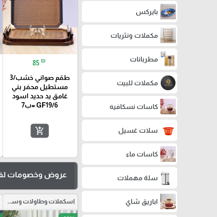
بايركس
مكملات ونثريات
مطربانات
₪
85
طقم صواني خشب/3
مكملات للبيت
مستطيل محفر بني
غامق يد حديد اسود
GF19/6 =ب7
كاسات نسكافيه
add_shopping_cart
سلات غسيل
كاسات ماء
عروض وخصومات لفت
سلة مهملات
اباريق شاي
اسكملات وطاولات وسط وكراسي