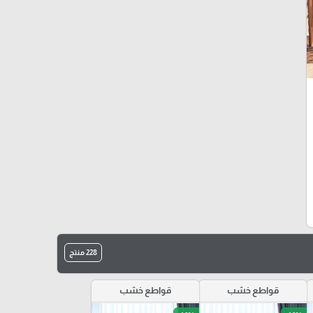
228 منتج
قواطع خشب
قواطع خشب