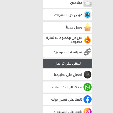
ميلامين
عرض كل المنتجات
وصل حديثاً
عروض وخصومات لفترة
محدودة
سياسة الخصوصية
لنبقى على تواصل
احصل على تطبيقنا
تحدث الينا - واتساب
تابعنا على فيس بوك
تابعنا على إنستغرام