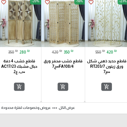
-20%
-16%
-23%
favorite_border
favorite_border
favorite_border
₪
₪
₪
₪
₪
₪
350
280
420
350
550
420
قاطع حديد ذهبي شكل
قاطع خشب محفر ورق
قاطع خشب 4 دفة
ورق زيتون RT203/7
FA108/4=ج7
حبال مشبك AC17/23
=م7
=ب.ع2
add_shopping_cart
add_shopping_cart
add_shopping_cart
ft
more_horiz
عرض الكل
عروض وخصومات لفترة محدودة