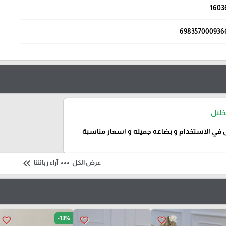
1603
698357000936
خليل
في الاستخدام و بضاعه جميله و اسعار مناسبة
keyboard_double_arrow_left
more_horiz
عرض الكل
آراء زبائننا
-13%
favorite_border
favorite_border
favorite_border