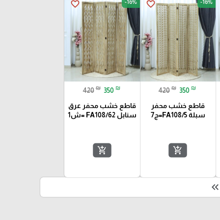
-16%
-16%
favorite_border
favorite_border
₪
₪
₪
₪
420
350
420
350
قاطع خشب محفر
قاطع خشب محفر عرق
سبلة FA108/5=ج7
سنابل FA108/62 =ش1
add_shopping_cart
add_shopping_cart
keyboard_double_arrow_le