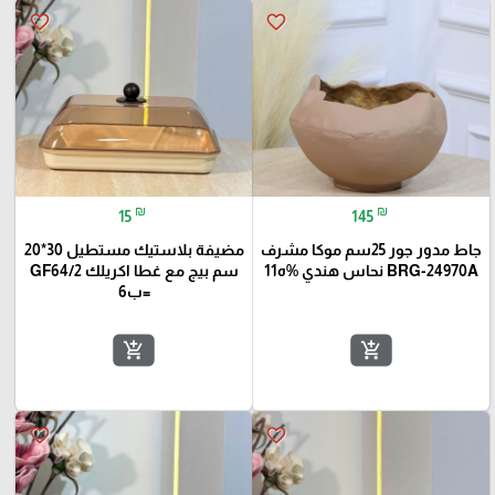
favorite_border
favorite_border
₪
₪
15
145
جاط مدور جور 25سم موكا مشرف
مضيفة بلاستيك مستطيل 30*20
BRG-24970A نحاس هندي %ه11
سم بيج مع غطا اكريلك GF64/2
=ب6
add_shopping_cart
add_shopping_cart
favorite_border
favorite_border