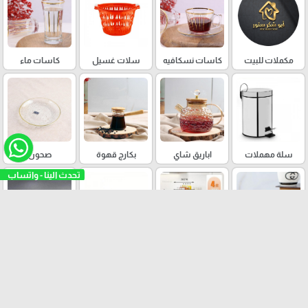
مكملات للبيت
كاسات نسكافيه
سلات غسيل
كاسات ماء
سلة مهملات
اباريق شاي
بكارج قهوة
صحون
تحدث الينا - واتساب
مغات/ ماغ
عربيات خضار
ادوات تنظيف
متكات