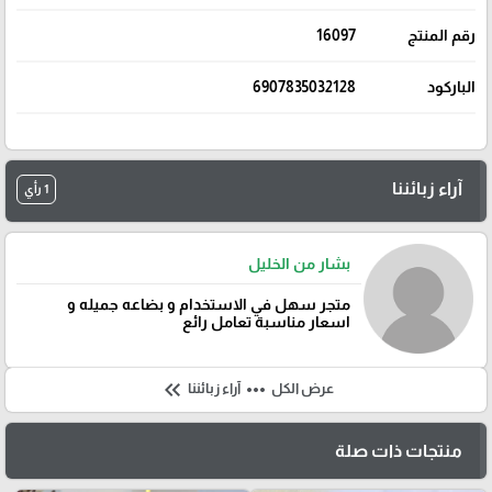
رقم المنتج
16097
الباركود
6907835032128
آراء زبائننا
1 رأي
بشار من الخليل
متجر سهل في الاستخدام و بضاعه جميله و
اسعار مناسبة تعامل رائع
keyboard_double_arrow_left
more_horiz
عرض الكل
آراء زبائننا
منتجات ذات صلة