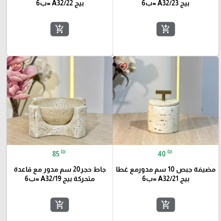
بيج A32/23 =ب6
بيج A32/22 =ب6
add_shopping_cart
add_shopping_cart
favorite_border
favorite_border
₪
₪
85
40
مضيفة جبص 10 سم مدورمع غطا
جاط حجر20 سم مدور مع قاعدة
بيج A32/21 =ب6
متحركة بيج A32/19 =ب6
add_shopping_cart
add_shopping_cart