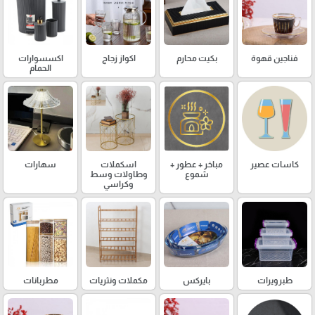
فناجين قهوة
بكيت محارم
اكواز زجاج
اكسسوارات
الحمام
كاسات عصير
مباخر + عطور +
اسكملات
سهارات
شموع
وطاولات وسط
وكراسي
طبرويرات
بايركس
مكملات ونثريات
مطربانات