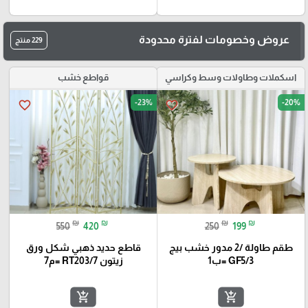
عروض وخصومات لفترة محدودة
229 منتج
اسكملات وطاولات وسط وكراسي
قواطع خشب
-23%
-20%
favorite_border
favorite_border
₪
₪
₪
₪
550
420
250
199
طقم طاولة /2 مدور خشب بيج
قاطع حديد ذهبي شكل ورق
GF5/3 =ب1
زيتون RT203/7 =م7
add_shopping_cart
add_shopping_cart