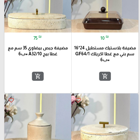
₪
₪
75
10
مضيفة بلاستيك مستطيل 24*16
مضيفة جبص بيضاوي 35 سم مع
سم بني مع غطا اكريلك GF64/1
غطا بيج A32/10 =ب6
=ب6
add_shopping_cart
add_shopping_cart
favorite_border
favorite_border