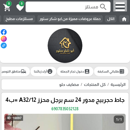
0
0
search
shopping_cart
favorite
home
الكل
حملة عروضات مميزة من ابو شكر ستور
مستلزمات مطبخ
commute
emoji_emotions
account_box
ballot
طلباتي السابقة
دخول تجار الجملة
آراء زبائننا
مناطق التوصيل
الرئيسية
كل المنتجات
مضايف حلو
جاط حجربيج مدور 24 سم برجل محزز A32/12 =ب4
6907835032128
1 / 1