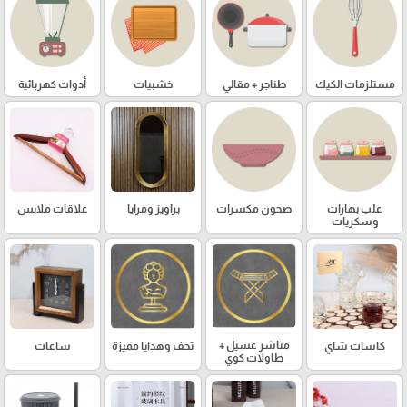
مستلزمات الكيك
طناجر + مقالي
خشبيات
أدوات كهربائية
علب بهارات
صحون مكسرات
براويز ومرايا
علاقات ملابس
وسكريات
مناشر غسيل +
كاسات شاي
تحف وهدايا مميزة
ساعات
طاولات كوي