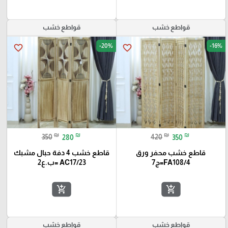
قواطع خشب
قواطع خشب
-20%
-16%
favorite_border
favorite_border
₪
₪
₪
₪
350
280
420
350
قاطع خشب محفر ورق
قاطع خشب 4 دفة حبال مشبك
FA108/4=ج7
AC17/23 =ب.ع2
add_shopping_cart
add_shopping_cart
قواطع خشب
قواطع خشب