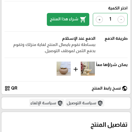
اختر الكمية
shopping_cart
شراء هذا المنتج
+
-
طريقة الدفع
الدفع عند الإستلام
ببساطة نقوم بايصال المنتج لغاية منزلك وتقوم
بدفع الثمن لموظف التوصيل.
يمكن شراؤها معاً
add
qr_code
public
نسخ رابط المنتج
QR
policy
policy
سياسة التوصيل
سياسة الإلغاء
تفاصيل المنتج