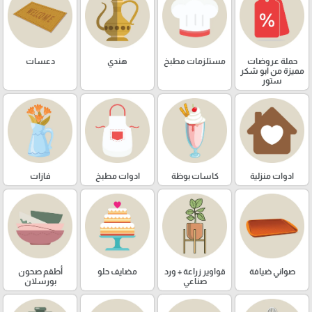
حملة عروضات
مستلزمات مطبخ
هندي
دعسات
مميزة من ابو شكر
ستور
ادوات منزلية
كاسات بوظة
ادوات مطبخ
فازات
صواني ضيافة
قواوير زراعة + ورد
مضايف حلو
أطقم صحون
صناعي
بورسلان