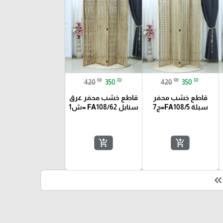
₪
₪
₪
₪
420
350
420
350
قاطع خشب محفر
قاطع خشب محفر عرق
سبلة FA108/5=ج7
سنابل FA108/62 =ش1
add_shopping_cart
add_shopping_cart
keyboard_double_arrow_le