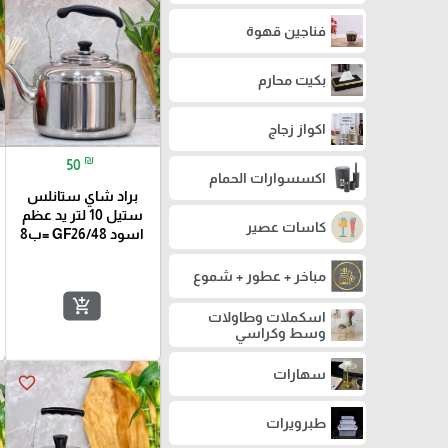
فناجين قهوة
بكيت محارم
اكواز زجاج
₪
50
اكسسوارات الحمام
براد شاي ستانلس
ستيل 10 لتر يد عظم
كاسات عصير
اسود GF26/48 =ب8
مباخر + عطور + شموع
add_shopping_cart
اسكملات وطاولات
وسط وكراسي
سهارات
favorite_border
طبرويرات