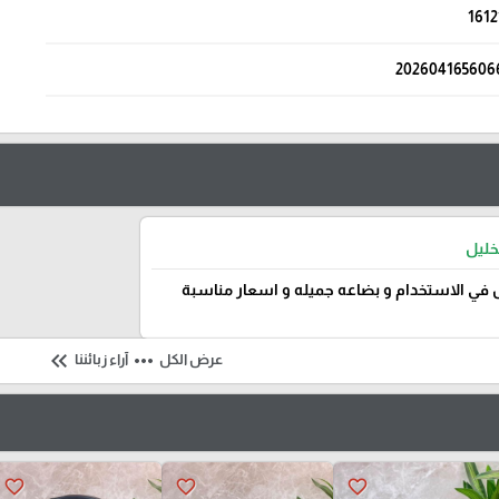
1612
202604165606
خليل
في الاستخدام و بضاعه جميله و اسعار مناسبة
keyboard_double_arrow_left
more_horiz
عرض الكل
آراء زبائننا
favorite_border
favorite_border
favorite_border