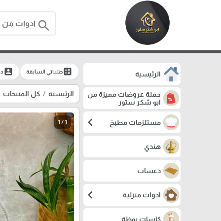
search
account_box
ballot
طلباتي السابقة
دخ
الرئيسية
الرئيسية
كل المنتجات
حملة عروضات مميزة من
ابو شكر ستور
chevron_left
مستلزمات مطبخ
1 / 1
هندي
دعسات
chevron_left
ادوات منزلية
كاسات بوظة