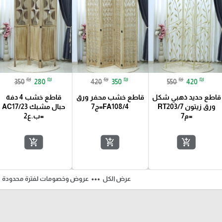
₪
₪
₪
₪
₪
₪
350
280
420
350
550
420
قاطع حديد ذهبي شكل
قاطع خشب محفر ورق
قاطع خشب 4 دفة
ورق زيتون RT203/7
FA108/4=ج7
حبال مشبك AC17/23
=م7
=ب.ع2
add_shopping_cart
add_shopping_cart
add_shopping_cart
ft
more_horiz
عرض الكل
عروض وخصومات لفترة محدودة