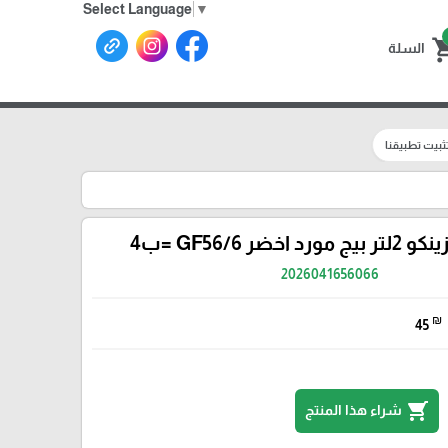
Select Language
▼
shoppin
السلة
ثبيت تطبيقنا
اخضر GF56/6 =ب4
2026041656066
₪
45
shopping_cart
شراء هذا المنتج