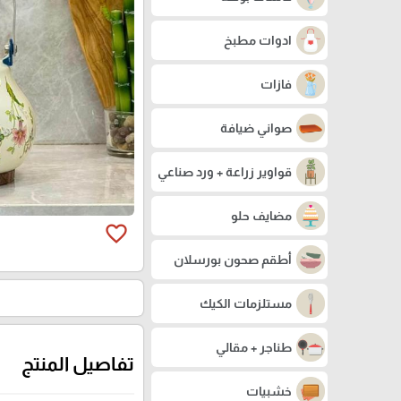
ادوات مطبخ
فازات
صواني ضيافة
قواوير زراعة + ورد صناعي
مضايف حلو
favorite_border
أطقم صحون بورسلان
مستلزمات الكيك
طناجر + مقالي
تفاصيل المنتج
خشبيات