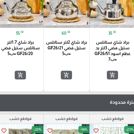
₪
₪
₪
55
60
35
لس ستيل
براد شاي ستانلس
براد شاي 2لتر ستانلس
براد شاي 1.7لتر
ستيل فضي 3لتر يد
ستيل فضي GF26/21
ستانلس ستيل فضي
عظم اسود GF26/51
=ب5
GF26/20 =ب5
=ب7
add_shopping_cart
add_shopping_cart
add_shopping_cart
رة محدودة
قواطع خشب
قواطع خشب
قواطع خشب
-20%
-16%
-23%
favorite_border
favorite_border
favorite_border