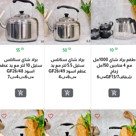
₪
₪
₪
55
50
10
طقم براد شاي 1000مل
براد شاي ستانلس
براد شاي ستانلس
مع 4 فناجين 150مل
ستيل 5.5 لتر مع يد
ستيل 10 لتر مع يد عظم
زجاج
عظم اسود GF26/49
اسود GF26/48
شفافGF13/7=ب6
=ب6+ب4
=ب6+ب4+ب7
add_shopping_cart
add_shopping_cart
add_shopping_cart
favorite_border
favorite_border
favorite_border