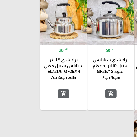
₪
₪
20
50
براد شاي ستانليس
براد شاي 1.5 لتر
ستيل 10لتر يد عظم
ستانلس ستيل فضي
اسود GF26/48
EL121/5+GF26/14
=ب4+ب7
=ك6+ب5+ب7
add_shopping_cart
add_shopping_cart