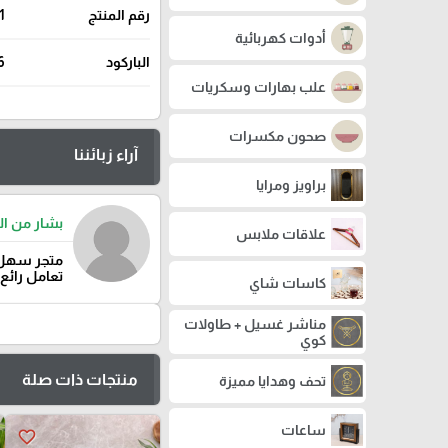
رقم المنتج
1
أدوات كهربائية
الباركود
6
علب بهارات وسكريات
صحون مكسرات
آراء زبائننا
براويز ومرايا
بشار من ال
علاقات ملابس
متجر سهل 
تعامل رائع
كاسات شاي
مناشر غسيل + طاولات
كوي
منتجات ذات صلة
تحف وهدايا مميزة
ساعات
favorite_border