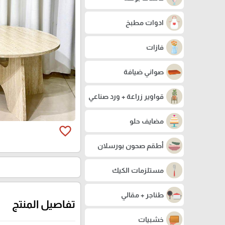
ادوات مطبخ
فازات
صواني ضيافة
قواوير زراعة + ورد صناعي
مضايف حلو
favorite_border
أطقم صحون بورسلان
مستلزمات الكيك
طناجر + مقالي
تفاصيل المنتج
خشبيات