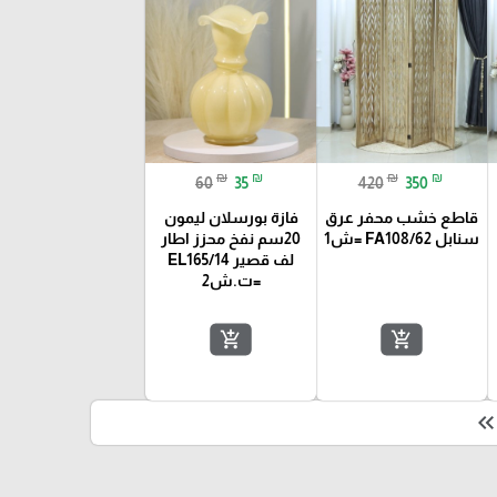
₪
₪
₪
₪
60
35
420
350
قاطع خشب محفر عرق
فازة بورسلان ليمون
سنابل FA108/62 =ش1
20سم نفخ محزز اطار
لف قصير EL165/14
=ت.ش2
add_shopping_cart
add_shopping_cart
keyboard_double_arrow_le