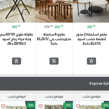
₪
₪
₪
₪
100
370
200
250
طقم اسكملة/2 مدور
طقم/4سكملة
طاولة طوي 60*60سم
2طبقة خشب اسود
مدورخشب بني EL25/12
وجة مراه زجاج اسود
EL57/5 =ك8
=ك5
2K= ZD150/2
add_shopping_cart
add_shopping_cart
add_shopping_cart
رة محدودة
قواطع خشب
قواطع خشب
قواطع خشب
-16%
-20%
-16%
favorite_border
favorite_border
favorite_border