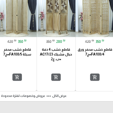
₪
₪
₪
₪
₪
₪
420
350
350
280
420
350
قاطع خشب محفر ورق
قاطع خشب 4 دفة
قاطع خشب محفر
FA108/4=ج7
حبال مشبك AC17/23
سبلة FA108/5=ج7
=ب.ع2
add_shopping_cart
add_shopping_cart
add_shopping_cart
ft
more_horiz
عرض الكل
عروض وخصومات لفترة محدودة