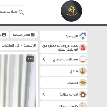
search
account_box
ballot
طلباتي السابقة
دخ
الرئيسية
الرئيسية
كل المنتجات
حملة عروضات مميزة من
ابو شكر ستور
chevron_left
مستلزمات مطبخ
1 / 1
هندي
دعسات
chevron_left
ادوات منزلية
كاسات بوظة