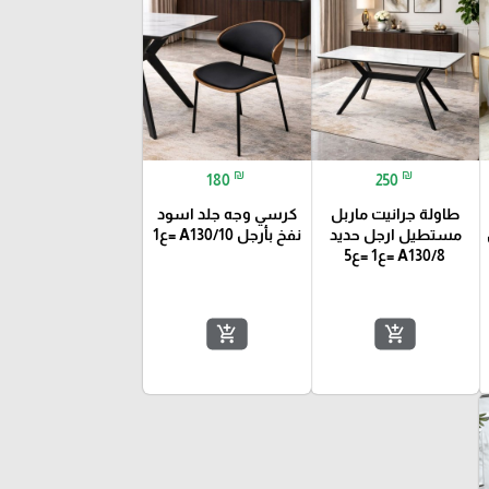
₪
₪
180
250
طاولة جرانيت ماربل
كرسي وجه جلد اسود
مستطيل ارجل حديد
نفخ بأرجل A130/10 =ع1
A130/8 =ع1 =ع5
add_shopping_cart
add_shopping_cart