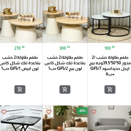
₪
₪
₪
270
300
100
طقم طاولة خشب /2
طقم طاولة/2 خشب
طقم طاولة/2 خشب
مدور 50*50*39.5وجه بيج
بقاعدة تنك شكل كاس
بقاعدة تنك شكل كاس
ارجل حديداسود GF5/7
لون بيج GF5/2 =ب1
لون ابيض GF5/1 =ب1
=ب6
add_shopping_cart
add_shopping_cart
add_shopping_cart
-45%
favorite_border
favorite_border
favorite_border