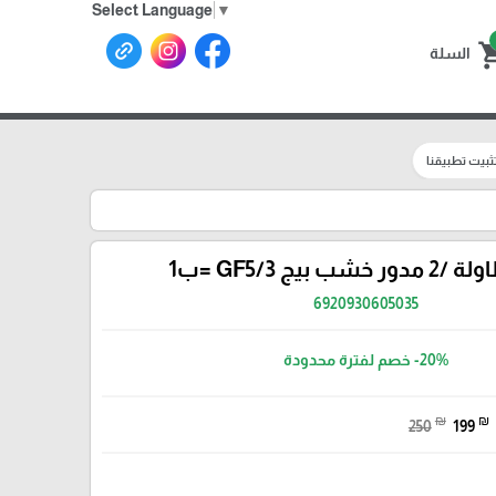
Select Language
▼
shoppin
السلة
ثبيت تطبيقنا
ب بيج GF5/3 =ب1
6920930605035
-20%
خصم لفترة محدودة
₪
₪
250
199