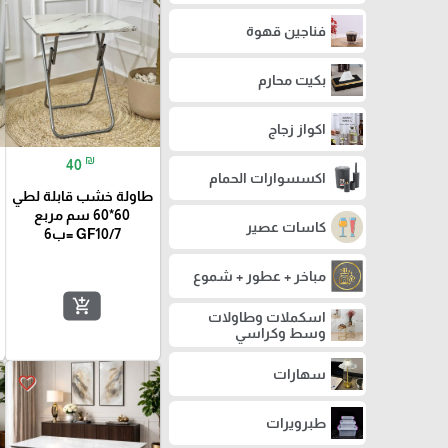
فناجين قهوة
بكيت محارم
اكواز زجاج
₪
40
اكسسوارات الحمام
طاولة خشب قابلة لطي
60*60 سم مربع
كاسات عصير
GF10/7 =ب6
مباخر + عطور + شموع
add_shopping_cart
اسكملات وطاولات
وسط وكراسي
سهارات
favorite_border
طبرويرات