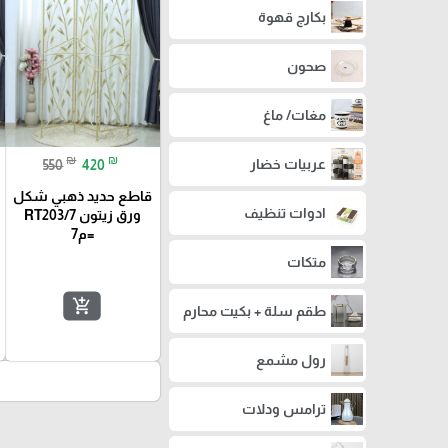
بكارج قهوة
صحون
مغات/ ماغ
₪
₪
عربيات خضار
550
420
قاطع حديد ذهبي شكل
ادوات تنظيف
ورق زيتون RT203/7
=م7
متكات
add_shopping_cart
طقم سلة + بكيت محارم
رول مشمع
ترامس ودلات