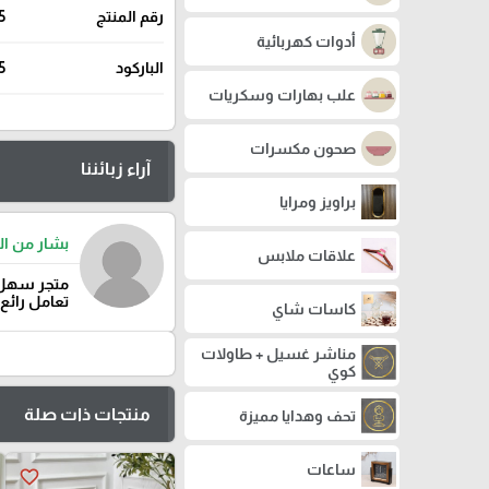
رقم المنتج
5
أدوات كهربائية
الباركود
5
علب بهارات وسكريات
صحون مكسرات
آراء زبائننا
براويز ومرايا
بشار من ال
علاقات ملابس
متجر سهل 
تعامل رائع
كاسات شاي
مناشر غسيل + طاولات
كوي
منتجات ذات صلة
تحف وهدايا مميزة
ساعات
favorite_border