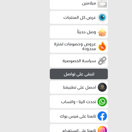
ميلامين
عرض كل المنتجات
وصل حديثاً
عروض وخصومات لفترة
محدودة
سياسة الخصوصية
لنبقى على تواصل
احصل على تطبيقنا
تحدث الينا - واتساب
تابعنا على فيس بوك
تابعنا على إنستغرام