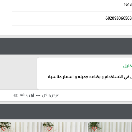
1613
692093060503
خليل
في الاستخدام و بضاعه جميله و اسعار مناسبة
keyboard_double_arrow_left
more_horiz
عرض الكل
آراء زبائننا
favorite_border
favorite_border
favorite_border