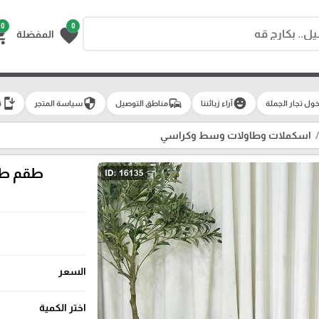
0
0
g_cart
favorite
المفضلة
install_mobile
security
commute
emoji_emotions
ول تجار الجملة
آراء زبائننا
مناطق التوصيل
سياسة المتجر
ت
اسكملات وطاولات وسط وكراسي
طقم طاولة /2 مدور خش
السعر
اختر الكمية