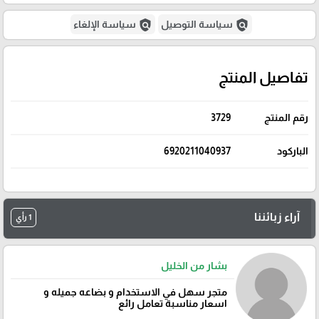
policy
policy
سياسة التوصيل
سياسة الإلغاء
تفاصيل المنتج
رقم المنتج
3729
الباركود
6920211040937
آراء زبائننا
1 رأي
بشار من الخليل
متجر سهل في الاستخدام و بضاعه جميله و
اسعار مناسبة تعامل رائع