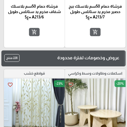
فرشاة حمام 50سم بلاستك بيج
فرشاة حمام 50سم بلاستك
حصير مخرم يد ستانلس طويل
شفاف مخرم يد ستانلس طويل
A213/7 =ع5
A213/6 =ع5
add_shopping_cart
add_shopping_cart
عروض وخصومات لفترة محدودة
228 منتج
اسكملات وطاولات وسط وكراسي
قواطع خشب
-23%
-20%
favorite_border
favorite_border