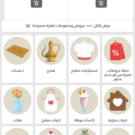
add_shopping_cart
add_shopping_cart
keyboard_double_arrow_left
more_horiz
عرض الكل
عروض وخصومات لفترة محدودة
حملة عروضات
مستلزمات مطبخ
هندي
دعسات
مميزة من ابو شكر
ستور
ادوات منزلية
كاسات بوظة
ادوات مطبخ
فازات