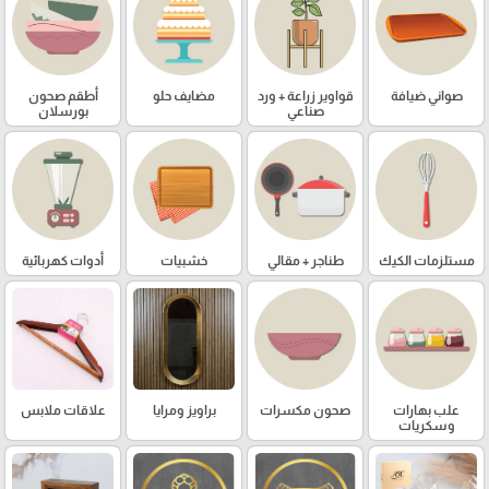
صواني ضيافة
قواوير زراعة + ورد
مضايف حلو
أطقم صحون
صناعي
بورسلان
مستلزمات الكيك
طناجر + مقالي
خشبيات
أدوات كهربائية
علب بهارات
صحون مكسرات
براويز ومرايا
علاقات ملابس
وسكريات