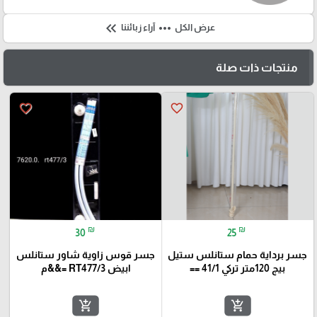
keyboard_double_arrow_left
more_horiz
عرض الكل
آراء زبائننا
منتجات ذات صلة
favorite_border
favorite_border
₪
₪
30
25
جسر برداية حمام ستانلس ستيل
جسر قوس زاوية شاور ستانلس
بيج 120متر تركي 41/1 ==
ابيض RT477/3 =&&م
add_shopping_cart
add_shopping_cart