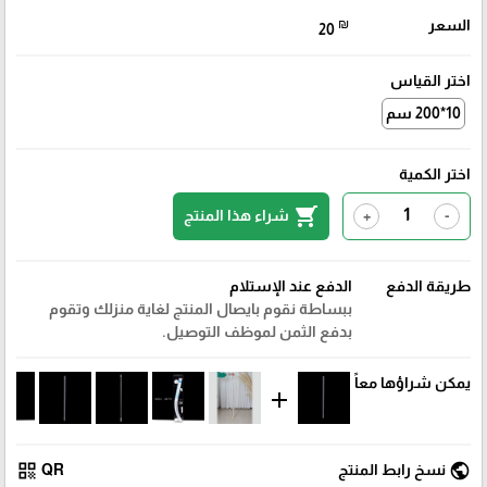
السعر
₪
20
اختر القياس
10*200 سم
اختر الكمية
shopping_cart
شراء هذا المنتج
+
-
طريقة الدفع
الدفع عند الإستلام
ببساطة نقوم بايصال المنتج لغاية منزلك وتقوم
بدفع الثمن لموظف التوصيل.
يمكن شراؤها معاً
add
qr_code
public
نسخ رابط المنتج
QR