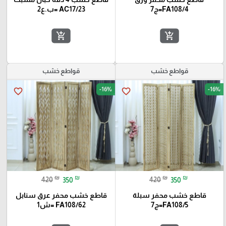
FA108/4=ج7
AC17/23 =ب.ع2
add_shopping_cart
add_shopping_cart
قواطع خشب
قواطع خشب
-16%
-16%
favorite_border
favorite_border
₪
₪
₪
₪
420
350
420
350
قاطع خشب محفر سبلة
قاطع خشب محفر عرق سنابل
FA108/5=ج7
FA108/62 =ش1