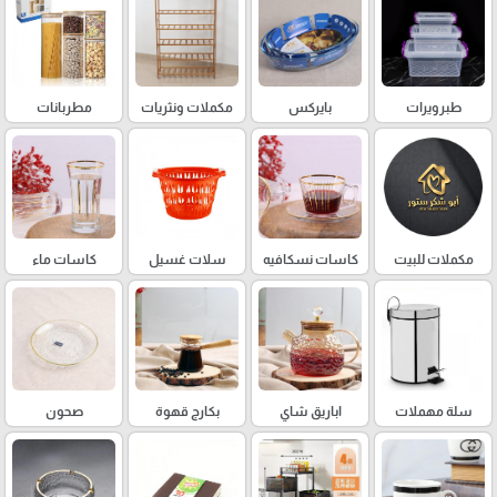
طبرويرات
بايركس
مكملات ونثريات
مطربانات
مكملات للبيت
كاسات نسكافيه
سلات غسيل
كاسات ماء
سلة مهملات
اباريق شاي
بكارج قهوة
صحون