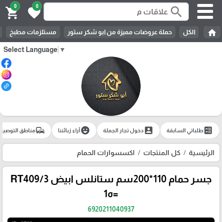
0
0
search
shopping_cart
favorite
home
الكل
حملة عروضات مميزة من ابو شكر ستور
مستلزمات مطبخ
Select Language
▼
commute
emoji_emotions
account_box
ballot
طلباتي السابقة
دخول تجار الجملة
آراء زبائننا
مناطق التوصيل
الرئيسية
كل المنتجات
اكسسوارات الحمام
جسر حمام 110*200سم ستانلس ابيض RT409/3
=ه1
6920211040937