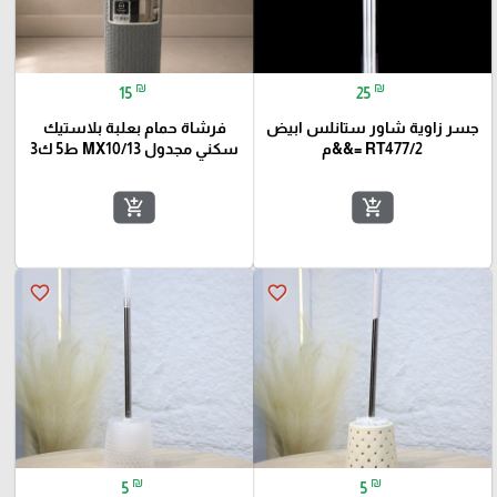
₪
₪
15
25
جسر زاوية شاور ستانلس ابيض
فرشاة حمام بعلبة بلاستيك
RT477/2 =&&م
سكني مجدول MX10/13 ط5 ك3
add_shopping_cart
add_shopping_cart
favorite_border
favorite_border
₪
₪
5
5