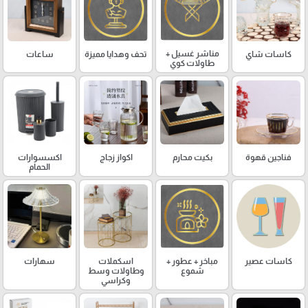
مناشر غسيل +
كاسات شاي
تحف وهدايا مميزة
ساعات
طاولات كوي
فناجين قهوة
بكيت محارم
اكواز زجاج
اكسسوارات
الحمام
كاسات عصير
مباخر + عطور +
اسكملات
سهارات
شموع
وطاولات وسط
وكراسي