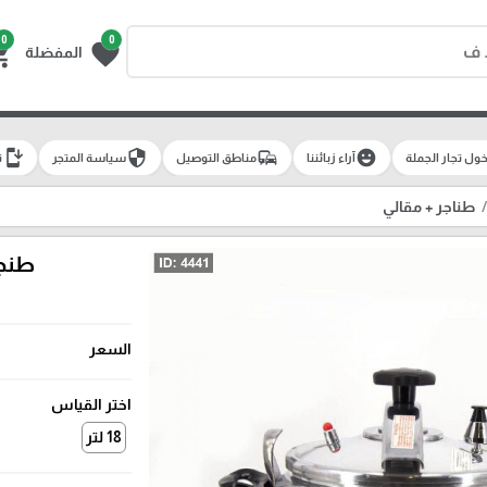
0
0
g_cart
favorite
المفضلة
install_mobile
security
commute
emoji_emotions
ول تجار الجملة
آراء زبائننا
مناطق التوصيل
سياسة المتجر
ت
طناجر + مقالي
طنجرة 
السعر
اختر القياس
18 لتر