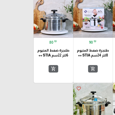
₪
₪
80
90
طنجرة ضغط المنيوم
طنجرة ضغط المنيوم
8لتر 24سم STIA ++
6لتر 22سم STIA ++
add_shopping_cart
add_shopping_cart
favorite_border