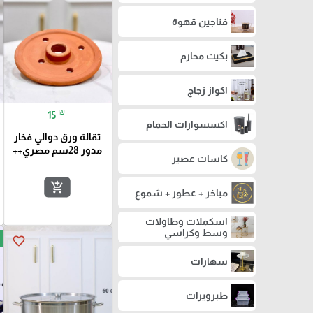
فناجين قهوة
بكيت محارم
اكواز زجاج
₪
15
اكسسوارات الحمام
ثقالة ورق دوالي فخار
مدور 28سم مصري++
كاسات عصير
add_shopping_cart
مباخر + عطور + شموع
اسكملات وطاولات
وسط وكراسي
favorite_border
سهارات
طبرويرات