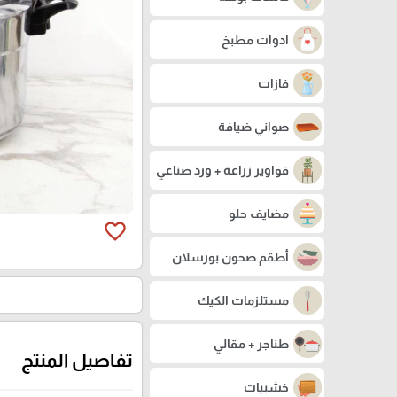
ادوات مطبخ
فازات
صواني ضيافة
قواوير زراعة + ورد صناعي
مضايف حلو
favorite_border
أطقم صحون بورسلان
مستلزمات الكيك
طناجر + مقالي
تفاصيل المنتج
خشبيات