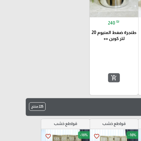
₪
240
طنجرة ضغط المنيوم 20
لتر كوين ++
add_shopping_cart
225 منتج
قواطع خشب
قواطع خشب
-16%
-16%
favorite_border
favorite_border