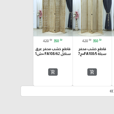
₪
₪
₪
₪
420
350
420
350
قاطع خشب محفر
قاطع خشب محفر عرق
سبلة FA108/5=ج7
سنابل FA108/62 =ش1
add_shopping_cart
add_shopping_cart
keyboard_double_arrow_le