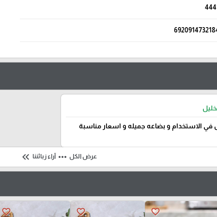
444
692091473218
خليل
في الاستخدام و بضاعه جميله و اسعار مناسبة
keyboard_double_arrow_left
more_horiz
عرض الكل
آراء زبائننا
favorite_border
favorite_border
favorite_border