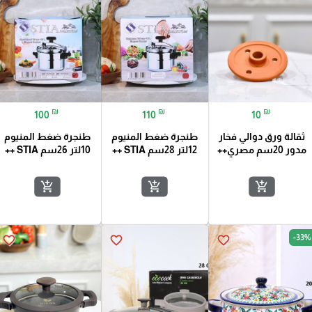
₪
₪
₪
100
110
10
ثقالة ورق دوالي فخار
طنجرة ضغط المنيوم
طنجرة ضغط المنيوم
مدور 20سم مصري++
12لتر 28سم STIA ++
10لتر 26سم STIA ++
add_shopping_cart
add_shopping_cart
add_shopping_cart
-33%
favorite_border
favorite_border
favorite_border