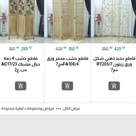
₪
₪
₪
₪
₪
₪
350
280
420
350
550
420
قاطع حديد ذهبي شكل
قاطع خشب محفر ورق
قاطع خشب 4 دفة
ورق زيتون RT203/7
FA108/4=ج7
حبال مشبك AC17/23
=م7
=ب.ع2
add_shopping_cart
add_shopping_cart
add_shopping_cart
ft
more_horiz
عرض الكل
عروض وخصومات لفترة محدودة