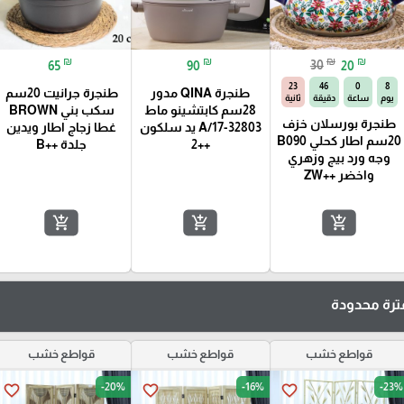
₪
₪
₪
₪
65
90
30
20
22
46
0
8
طنجرة QINA مدور
طنجرة جرانيت 20سم
يوم
ساعة
دقيقة
ثانية
28سم كابتشينو ماط
سكب بني BROWN
طنجرة بورسلان خزف
32803-17/A يد سلكون
غطا زجاج اطار ويدين
20سم اطار كحلي B090
++2
جلدة ++B
وجه ورد بيج وزهري
واخضر ++ZW
add_shopping_cart
add_shopping_cart
add_shopping_cart
رة محدودة
قواطع خشب
قواطع خشب
قواطع خشب
-20%
-16%
-23%
favorite_border
favorite_border
favorite_border