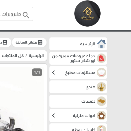
search
account_box
ballot
طلباتي السابقة
دخ
الرئيسية
الرئيسية
كل المنتجات
حملة عروضات مميزة من
ابو شكر ستور
chevron_left
مستلزمات مطبخ
1 / 1
هندي
دعسات
chevron_left
ادوات منزلية
كاسات بوظة