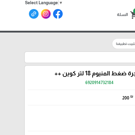
Select Language
▼
shoppin
السلة
ثبيت تطبيقنا
ضغط المنيوم 18 لتر كوين ++
6920914732184
₪
200