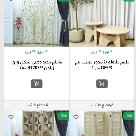
₪
₪
₪
₪
550
420
250
199
طقم طاولة /2 مدور خشب بيج
قاطع حديد ذهبي شكل ورق
GF5/3 =ب1
زيتون RT203/7 =م7
add_shopping_cart
add_shopping_cart
قواطع خشب
قواطع خشب
-20%
-16%
favorite_border
favorite_border