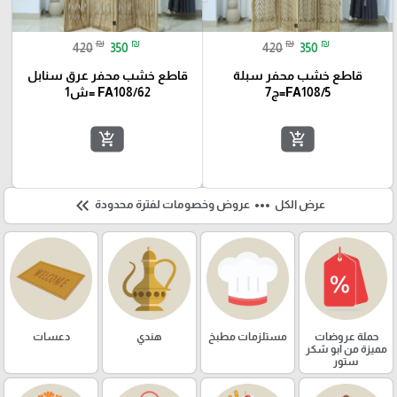
₪
₪
₪
₪
420
350
420
350
قاطع خشب محفر سبلة
قاطع خشب محفر عرق سنابل
FA108/5=ج7
FA108/62 =ش1
add_shopping_cart
add_shopping_cart
keyboard_double_arrow_left
more_horiz
عرض الكل
عروض وخصومات لفترة محدودة
حملة عروضات
مستلزمات مطبخ
هندي
دعسات
مميزة من ابو شكر
ستور