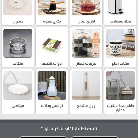
سلة مهملات
اباريق شاي
بكارج قهوة
صحون
مغات/ ماغ
عربيات خضار
ادوات تنظيف
متكات
طقم سلة + بكيت
رول مشمع
ترامس ودلات
ميلامين
محارم
تثبيت تطبيقنا
"ابو شكر ستور"