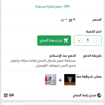
-33%
خصم لفترة محدودة
السعر
₪
₪
30
20
اختر الكمية
shopping_cart
شراء هذا المنتج
+
-
طريقة الدفع
الدفع عند الإستلام
ببساطة نقوم بايصال المنتج لغاية منزلك وتقوم
بدفع الثمن لموظف التوصيل.
يمكن شراؤها معاً
add
qr_code
public
نسخ رابط المنتج
QR