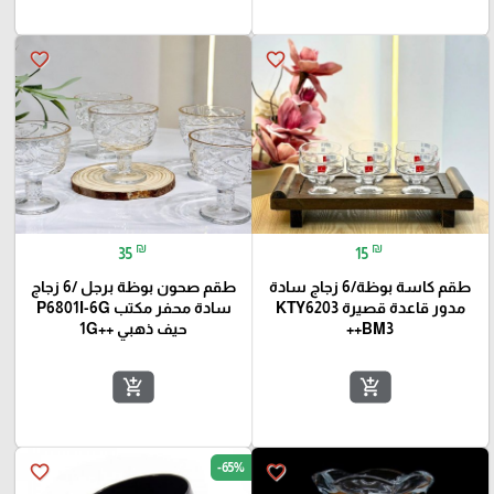
favorite_border
favorite_border
₪
₪
35
15
طقم كاسة بوظة/6 زجاج سادة
طقم صحون بوظة برجل /6 زجاج
مدور قاعدة قصيرة KTY6203
سادة محفر مكتب P6801I-6G
++BM3
حيف ذهبي ++1G
add_shopping_cart
add_shopping_cart
-65%
favorite_border
favorite_border