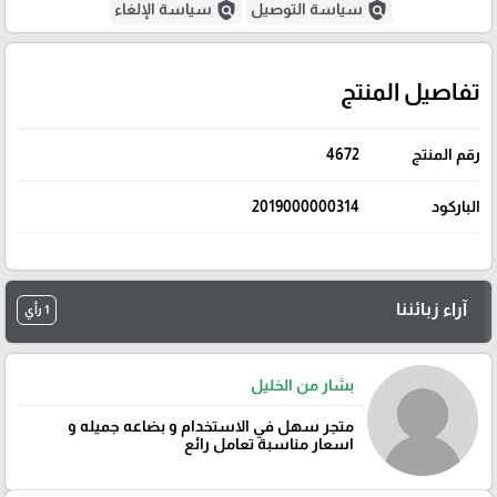
policy
policy
سياسة التوصيل
سياسة الإلغاء
تفاصيل المنتج
رقم المنتج
4672
الباركود
2019000000314
آراء زبائننا
1 رأي
بشار من الخليل
متجر سهل في الاستخدام و بضاعه جميله و
اسعار مناسبة تعامل رائع