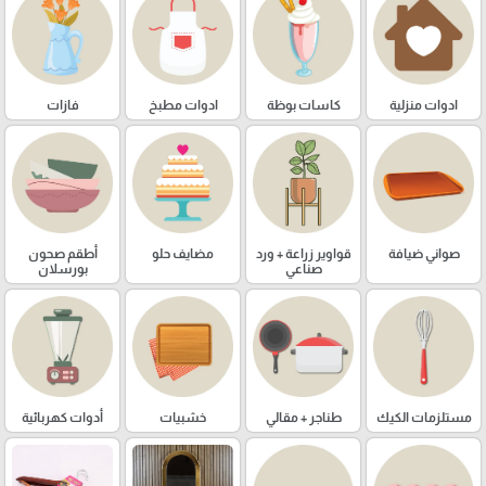
ادوات منزلية
كاسات بوظة
ادوات مطبخ
فازات
صواني ضيافة
قواوير زراعة + ورد
مضايف حلو
أطقم صحون
صناعي
بورسلان
مستلزمات الكيك
طناجر + مقالي
خشبيات
أدوات كهربائية