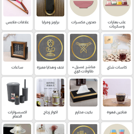
علب بهارات
صحون مكسرات
براويز ومرايا
علاقات ملابس
وسكريات
مناشر غسيل +
كاسات شاي
تحف وهدايا مميزة
ساعات
طاولات كوي
فناجين قهوة
بكيت محارم
اكواز زجاج
اكسسوارات
الحمام