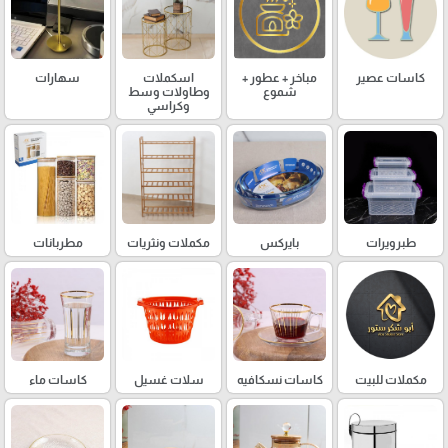
كاسات عصير
مباخر + عطور +
اسكملات
سهارات
شموع
وطاولات وسط
وكراسي
طبرويرات
بايركس
مكملات ونثريات
مطربانات
مكملات للبيت
كاسات نسكافيه
سلات غسيل
كاسات ماء