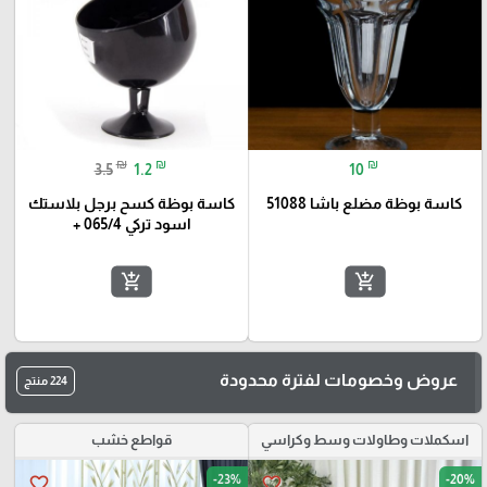
₪
₪
₪
3.5
1.2
10
كاسة بوظة مضلع باشا 51088
كاسة بوظة كسح برجل بلاستك
اسود تركي 065/4 +
add_shopping_cart
add_shopping_cart
عروض وخصومات لفترة محدودة
224 منتج
اسكملات وطاولات وسط وكراسي
قواطع خشب
-23%
-20%
favorite_border
favorite_border