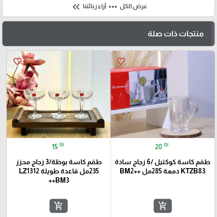
keyboard_double_arrow_left
more_horiz
عرض الكل
آراء زبائننا
منتجات ذات صلة
favorite_border
favorite_border
₪
₪
15
20
طقم كاسة كوكتيل /6 زجاج سادة
طقم كاسة بوظة/3 زجاج محزز
KTZB83 دمعة 285مل ++BM2
235مل قاعدة طويلة LZ1312
++BM3
add_shopping_cart
add_shopping_cart