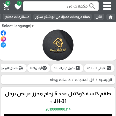
0
0
search
shopping_cart
favorite
home
الكل
حملة عروضات مميزة من ابو شكر ستور
مستلزمات مطبخ
Select Language
▼
commute
emoji_emotions
account_box
ballot
طلباتي السابقة
دخول تجار الجملة
آراء زبائننا
مناطق التوصيل
الرئيسية
كل المنتجات
كاسات بوظة
طقم كاسة كوكتيل عدد 6 زجاج محزز عريض برجل
JH-31 +
2019000000314