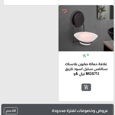
favorite_border
₪
15
علاقة حمالة صابون بلاستك
ستانلس ستيل اسود تلزيق
MGS713 تركي &و
add_shopping_cart
عروض وخصومات لفترة محدودة
228 منتج