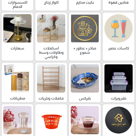
فناجين قهوة
بكيت محارم
اكواز زجاج
اكسسوارات
الحمام
كاسات عصير
مباخر + عطور +
اسكملات
سهارات
شموع
وطاولات وسط
وكراسي
طبرويرات
بايركس
مكملات ونثريات
مطربانات