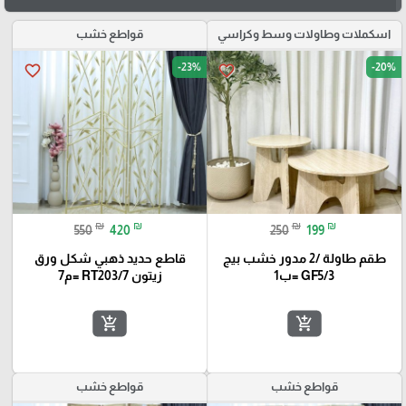
اسكملات وطاولات وسط وكراسي
قواطع خشب
-23%
-20%
favorite_border
favorite_border
₪
₪
₪
₪
550
420
250
199
طقم طاولة /2 مدور خشب بيج
قاطع حديد ذهبي شكل ورق
GF5/3 =ب1
زيتون RT203/7 =م7
add_shopping_cart
add_shopping_cart
قواطع خشب
قواطع خشب