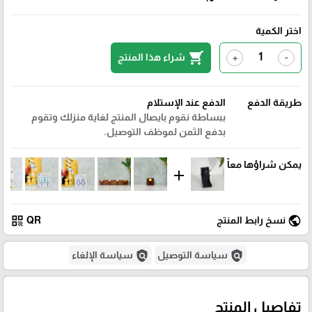
اختر الكمية
shopping_cart
شراء هذا المنتج
+
-
طريقة الدفع
الدفع عند الإستلام
ببساطة نقوم بايصال المنتج لغاية منزلك وتقوم
بدفع الثمن لموظف التوصيل.
يمكن شراؤها معاً
add
qr_code
public
نسخ رابط المنتج
QR
policy
policy
سياسة التوصيل
سياسة الإلغاء
تفاصيل المنتج