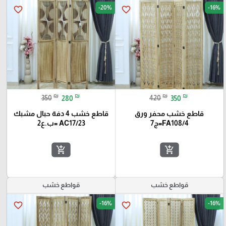
-20%
-16%
favorite_border
favorite_border
₪
₪
₪
₪
350
280
420
350
قاطع خشب محفر ورق
قاطع خشب 4 دفة حبال مشبك
FA108/4=ج7
AC17/23 =ب.ع2
add_shopping_cart
add_shopping_cart
قواطع خشب
قواطع خشب
-16%
-16%
favorite_border
favorite_border