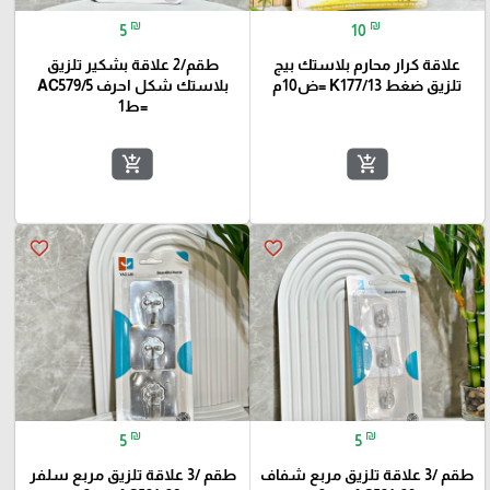
₪
₪
5
10
علاقة كرار محارم بلاستك بيج
طقم/2 علاقة بشكير تلزيق
تلزيق ضغط K177/13 =ض10م
بلاستك شكل احرف AC579/5
=ط1
add_shopping_cart
add_shopping_cart
favorite_border
favorite_border
₪
₪
5
5
طقم /3 علاقة تلزيق مربع شفاف
طقم /3 علاقة تلزيق مربع سلفر