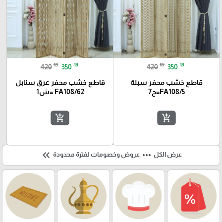
₪
₪
₪
₪
420
350
420
350
قاطع خشب محفر سبلة
قاطع خشب محفر عرق سنابل
FA108/5=ج7
FA108/62 =ش1
add_shopping_cart
add_shopping_cart
keyboard_double_arrow_left
more_horiz
عرض الكل
عروض وخصومات لفترة محدودة