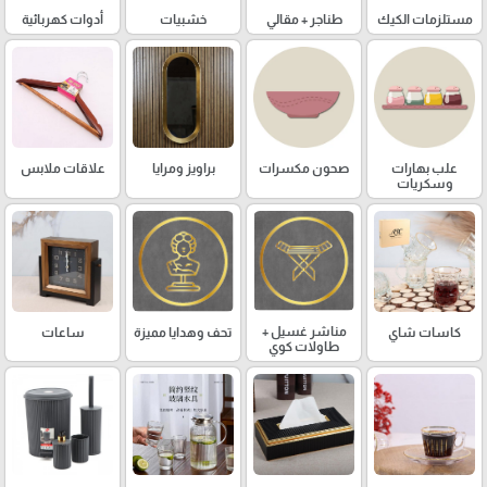
مستلزمات الكيك
طناجر + مقالي
خشبيات
أدوات كهربائية
علب بهارات
صحون مكسرات
براويز ومرايا
علاقات ملابس
وسكريات
مناشر غسيل +
كاسات شاي
تحف وهدايا مميزة
ساعات
طاولات كوي