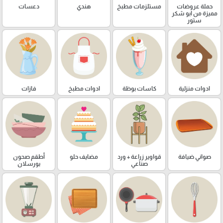
حملة عروضات
مستلزمات مطبخ
هندي
دعسات
مميزة من ابو شكر
ستور
ادوات منزلية
كاسات بوظة
ادوات مطبخ
فازات
صواني ضيافة
قواوير زراعة + ورد
مضايف حلو
أطقم صحون
صناعي
بورسلان