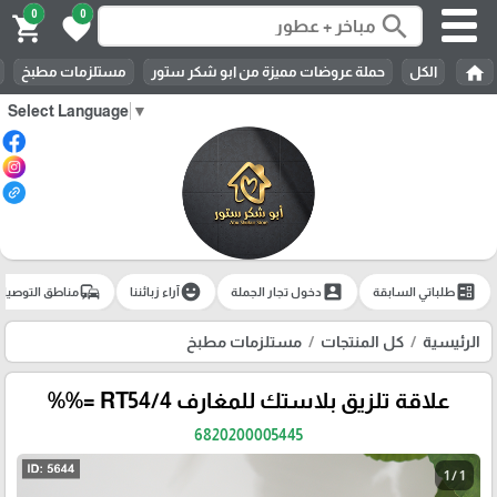
0
0
search
shopping_cart
favorite
home
الكل
حملة عروضات مميزة من ابو شكر ستور
مستلزمات مطبخ
Select Language
▼
commute
emoji_emotions
account_box
ballot
طلباتي السابقة
دخول تجار الجملة
آراء زبائننا
مناطق التوصيل
الرئيسية
كل المنتجات
مستلزمات مطبخ
علاقة تلزيق بلاستك للمغارف RT54/4 =%%
6820200005445
1 / 1