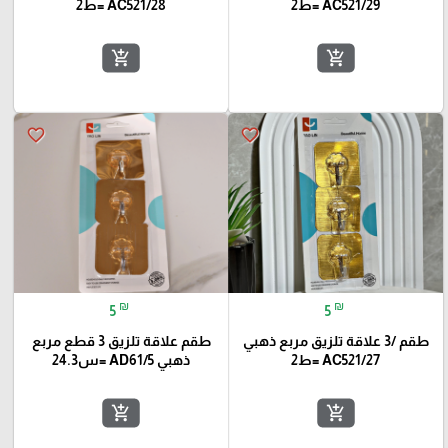
AC521/29 =ط2
AC521/28 =ط2
add_shopping_cart
add_shopping_cart
favorite_border
favorite_border
₪
₪
5
5
طقم /3 علاقة تلزيق مربع ذهبي
طقم علاقة تلزيق 3 قطع مربع
AC521/27 =ط2
ذهبي AD61/5 =س24.3
add_shopping_cart
add_shopping_cart