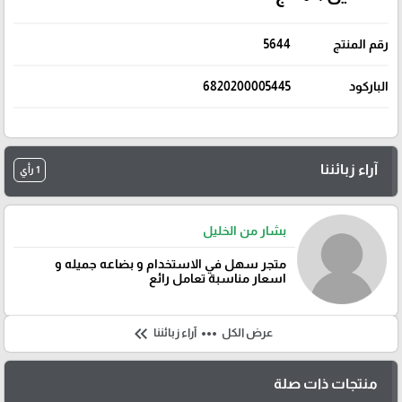
رقم المنتج
5644
الباركود
6820200005445
آراء زبائننا
1 رأي
بشار من الخليل
متجر سهل في الاستخدام و بضاعه جميله و
اسعار مناسبة تعامل رائع
keyboard_double_arrow_left
more_horiz
عرض الكل
آراء زبائننا
منتجات ذات صلة