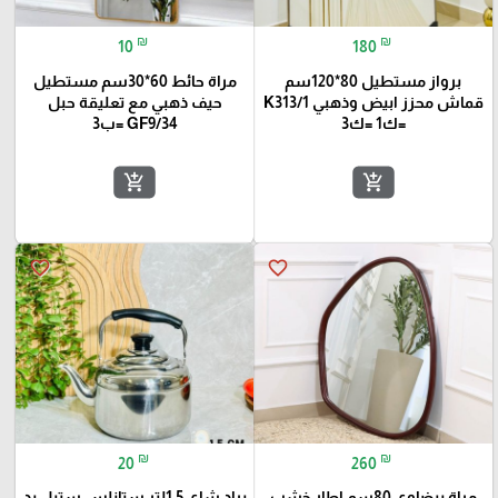
₪
₪
10
180
برواز مستطيل 80*120سم
مراة حائط 60*30سم مستطيل
قماش محزز ابيض وذهبي K313/1
حيف ذهبي مع تعليقة حبل
=ك1 =ك3
GF9/34 =ب3
add_shopping_cart
add_shopping_cart
favorite_border
favorite_border
₪
₪
20
260
مراة بيضاوي 80سم اطار خشب
براد شاي 1.5لتر ستانلس ستيل يد