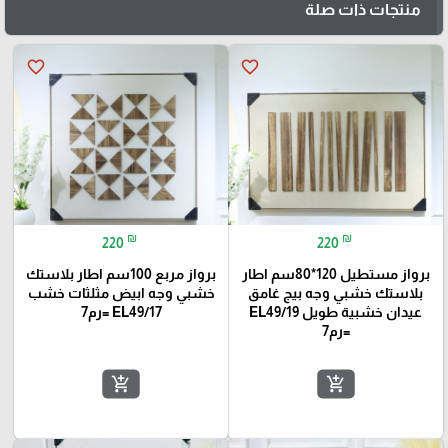
منتجات ذات صلة
favorite_border
favorite_border
₪
₪
220
220
برواز مستطيل 120*80سم اطار
برواز مربع 100سم اطار بلاستك
بلاستك خشبي وجه بيج غامق
خشبي وجه ابيض مثلثات خشب
عيدان خشبية طويل EL49/19
EL49/17 =رم7
=رم7
add_shopping_cart
add_shopping_cart