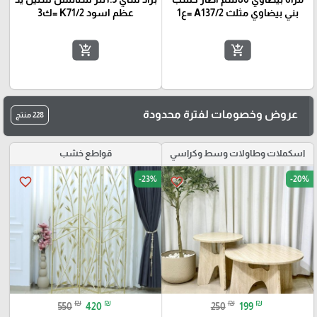
بني بيضاوي مثلث A137/2 =ع1
عظم اسود K71/2 =ك3
add_shopping_cart
add_shopping_cart
عروض وخصومات لفترة محدودة
228 منتج
اسكملات وطاولات وسط وكراسي
قواطع خشب
-23%
-20%
favorite_border
favorite_border
₪
₪
₪
₪
550
420
250
199