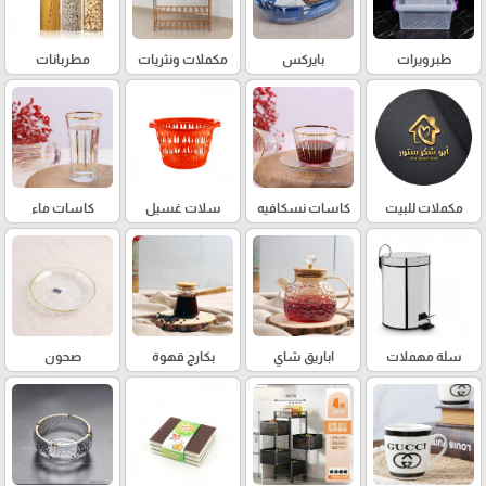
طبرويرات
بايركس
مكملات ونثريات
مطربانات
مكملات للبيت
كاسات نسكافيه
سلات غسيل
كاسات ماء
سلة مهملات
اباريق شاي
بكارج قهوة
صحون