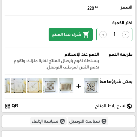
السعر
₪
220
اختر الكمية
shopping_cart
شراء هذا المنتج
+
-
طريقة الدفع
الدفع عند الإستلام
ببساطة نقوم بايصال المنتج لغاية منزلك وتقوم
بدفع الثمن لموظف التوصيل.
يمكن شراؤها معاً
add
qr_code
public
نسخ رابط المنتج
QR
policy
policy
سياسة التوصيل
سياسة الإلغاء