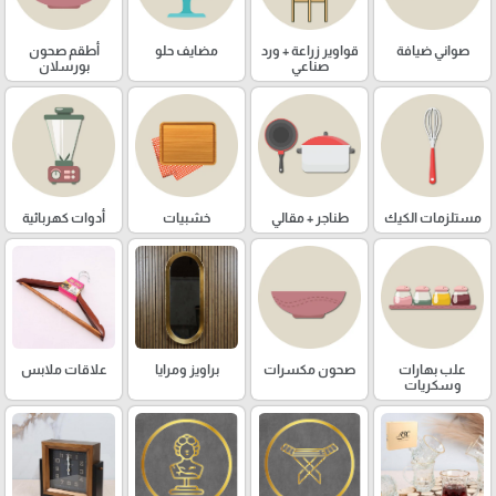
صواني ضيافة
قواوير زراعة + ورد
مضايف حلو
أطقم صحون
صناعي
بورسلان
مستلزمات الكيك
طناجر + مقالي
خشبيات
أدوات كهربائية
علب بهارات
صحون مكسرات
براويز ومرايا
علاقات ملابس
وسكريات