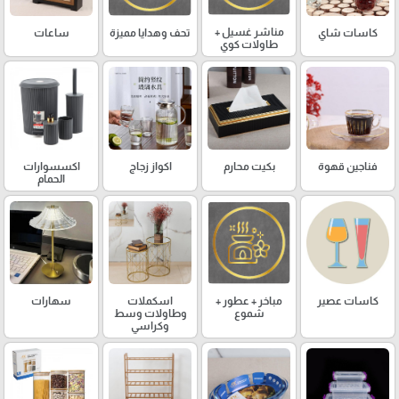
مناشر غسيل +
كاسات شاي
تحف وهدايا مميزة
ساعات
طاولات كوي
فناجين قهوة
بكيت محارم
اكواز زجاج
اكسسوارات
الحمام
كاسات عصير
مباخر + عطور +
اسكملات
سهارات
شموع
وطاولات وسط
وكراسي