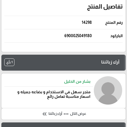
تفاصيل المنتج
رقم المنتج
14298
الباركود
6900025049180
آراء زبائننا
1 رأي
بشار من الخليل
متجر سهل في الاستخدام و بضاعه جميله و
اسعار مناسبة تعامل رائع
keyboard_double_arrow_left
more_horiz
عرض الكل
آراء زبائننا