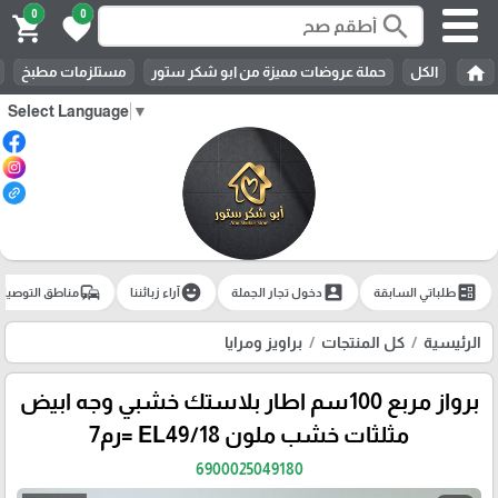
0
0
search
shopping_cart
favorite
home
الكل
حملة عروضات مميزة من ابو شكر ستور
مستلزمات مطبخ
Select Language
▼
commute
emoji_emotions
account_box
ballot
طلباتي السابقة
دخول تجار الجملة
آراء زبائننا
مناطق التوصيل
الرئيسية
كل المنتجات
براويز ومرايا
برواز مربع 100سم اطار بلاستك خشبي وجه ابيض
مثلثات خشب ملون EL49/18 =رم7
6900025049180