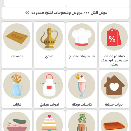
keyboard_double_arrow_left
more_horiz
عرض الكل
عروض وخصومات لفترة محدودة
حملة عروضات
مستلزمات مطبخ
هندي
دعسات
مميزة من ابو شكر
ستور
ادوات منزلية
كاسات بوظة
ادوات مطبخ
فازات