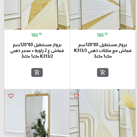
₪
₪
180
180
برواز مستطيل 80*120سم
برواز مستطيل 80*120سم
قماش مع مثلثات ذهبي K313/3
قماش ع 2 زاوية + محجر ذهبي
=ك1 =ك3
K313/2 =ك1 =ك3
add_shopping_cart
add_shopping_cart
favorite_border
favorite_border