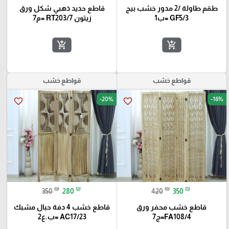
طقم طاولة /2 مدور خشب بيج
قاطع حديد ذهبي شكل ورق
GF5/3 =ب1
زيتون RT203/7 =م7
add_shopping_cart
add_shopping_cart
قواطع خشب
قواطع خشب
-20%
-16%
favorite_border
favorite_border
₪
₪
₪
₪
350
280
420
350
قاطع خشب محفر ورق
قاطع خشب 4 دفة حبال مشبك
FA108/4=ج7
AC17/23 =ب.ع2