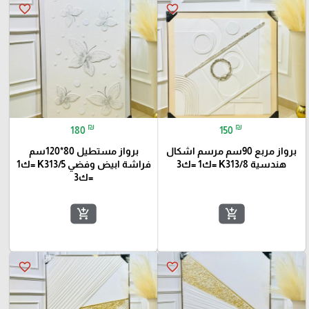
favorite_border
favorite_border
₪
₪
180
150
برواز مربع 90سم مرسم اشكال
برواز مستطيل 80*120سم
هندسية K313/8 =ك1 =ك3
فراشة ابيض وفضي K313/5 =ك1
=ك3
add_shopping_cart
add_shopping_cart
favorite_border
favorite_border