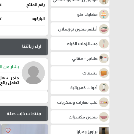
رقم المنتج
3
مضايف حلو
الباركود
7
أطقم صحون بورسلان
مستلزمات الكيك
آراء زبائننا
طناجر + مقالي
بشار من ال
خشبيات
متجر سهل 
تعامل رائع
أدوات كهربائية
علب بهارات وسكريات
منتجات ذات صلة
صحون مكسرات
favorite_border
براويز ومرايا