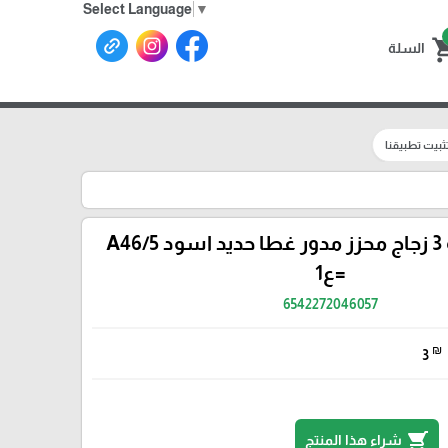
Select Language
▼
shoppin
السلة
ثبيت تطبيقنا
مطربان نمرة 3 زجاج محزز مدور غطا حديد اسود A46/5
=ع1
6542272046057
₪
3
shopping_cart
شراء هذا المنتج