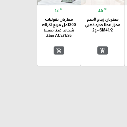
₪
₪
18
3.5
مطربان زجاج 8سم
مطربان بقوليات
محزز غطا حديد ذهبي
1800مل مربع اكرلك
SM41/2 =غ2
شفاف غطا ضغط
AC521/26 =ط2
add_shopping_cart
add_shopping_cart