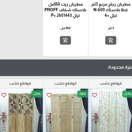
مطربان زجاج مربع 3لتر
مطربان زيت 550مل
غطا بلاستك N-600
بلاستك شفاف PROFF
تركي +4
تركي 2601443 +P
3 لتر
550 مل
add_shopping_cart
add_shopping_cart
رة محدودة
قواطع خشب
قواطع خشب
قواطع خشب
-20%
-16%
-23%
favorite_border
favorite_border
favorite_border