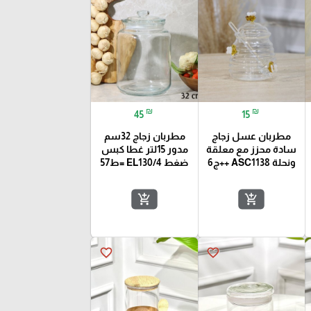
₪
₪
45
15
مطربان عسل زجاج
مطربان زجاج 32سم
سادة محزز مع معلقة
مدور 15لتر غطا كبس
ونحلة ASC1138 ++ج6
ضغط EL130/4 =ط57
add_shopping_cart
add_shopping_cart
favorite_border
favorite_border