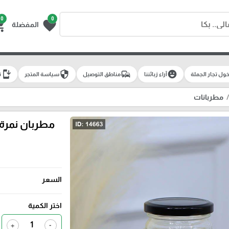
0
0
g_cart
favorite
المفضلة
install_mobile
security
commute
emoji_emotions
ول تجار الجملة
آراء زبائننا
مناطق التوصيل
سياسة المتجر
ت
مطربانات
السعر
اختر الكمية
+
-