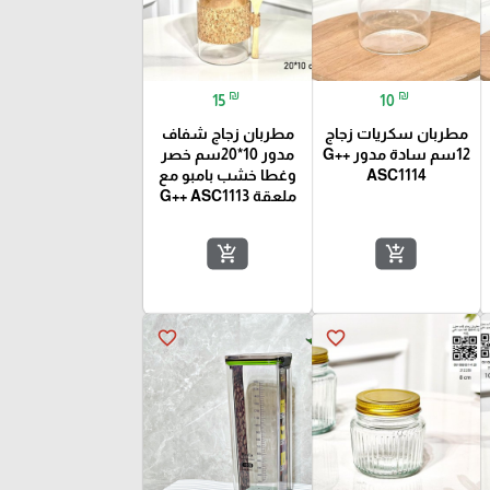
₪
₪
15
10
مطربان سكريات زجاج
مطربان زجاج شفاف
12سم سادة مدور G++
مدور 10*20سم خصر
ASC1114
وغطا خشب بامبو مع
ملعقة G++ ASC1113
add_shopping_cart
add_shopping_cart
favorite_border
favorite_border