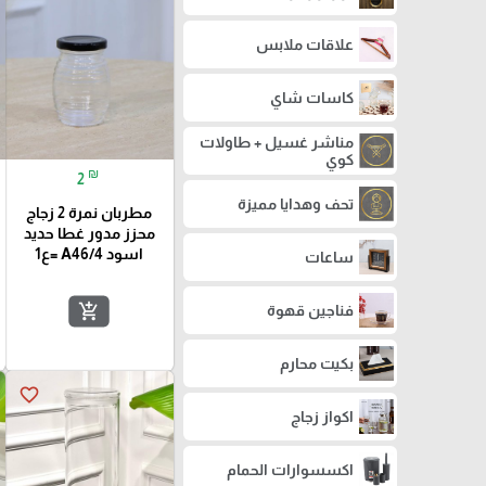
علاقات ملابس
كاسات شاي
مناشر غسيل + طاولات
كوي
₪
2
تحف وهدايا مميزة
مطربان نمرة 2 زجاج
محزز مدور غطا حديد
اسود A46/4 =ع1
ساعات
add_shopping_cart
فناجين قهوة
بكيت محارم
favorite_border
اكواز زجاج
اكسسوارات الحمام