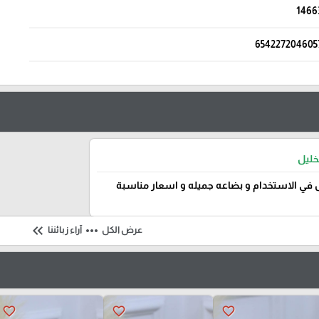
1466
654227204605
خليل
في الاستخدام و بضاعه جميله و اسعار مناسبة
keyboard_double_arrow_left
more_horiz
عرض الكل
آراء زبائننا
favorite_border
favorite_border
favorite_border