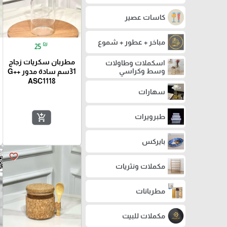
كاسات عصير
مباخر + عطور + شموع
₪
25
مطربان سكريات زجاج
اسكملات وطاولات
وسط وكراسي
31سم سادة مدور G++
ASC1118
سهارات
add_shopping_cart
طبرويرات
بايركس
favorite_border
مكملات ونثريات
مطربانات
مكملات للبيت