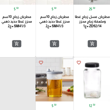
₪
₪
₪
5
5
25
مطربان عسل زجاج غطا
مطربان زجاج 10سم
مطربان زجاج 10سم
وملعقة زجاج محزز
محزز غطا حديد ذهبي
محزز غطا حديد ذهبي
ZD92/14 =غ1
SM41/3 =غ2
SM41/3 =غ2
add_shopping_cart
add_shopping_cart
add_shopping_cart
favorite_border
favorite_border
₪
₪
5
12