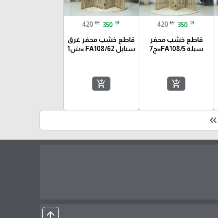
₪
₪
₪
₪
420
350
420
350
قاطع خشب محفر
قاطع خشب محفر عرق
سبلة FA108/5=ج7
سنابل FA108/62 =ش1
add_shopping_cart
add_shopping_cart
keyboard_double_arrow_le
arrow_upward