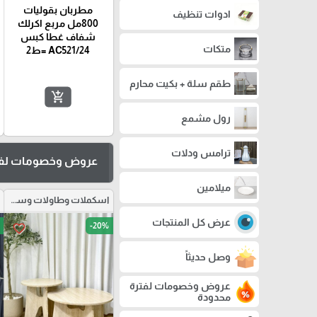
مطربان بقوليات
ادوات تنظيف
800مل مربع اكرلك
شفاف غطا كبس
متكات
AC521/24 =ط2
طقم سلة + بكيت محارم
add_shopping_cart
رول مشمع
ترامس ودلات
عروض وخصومات لفت
ميلامين
اسكملات وطاولات وسط وكراسي
عرض كل المنتجات
-20%
favorite_border
وصل حديثاً
عروض وخصومات لفترة
محدودة