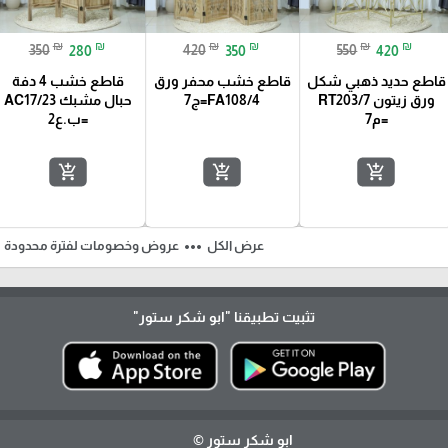
₪
₪
₪
₪
₪
₪
350
280
420
350
550
420
قاطع حديد ذهبي شكل
قاطع خشب محفر ورق
قاطع خشب 4 دفة
ورق زيتون RT203/7
FA108/4=ج7
حبال مشبك AC17/23
=م7
=ب.ع2
add_shopping_cart
add_shopping_cart
add_shopping_cart
ft
more_horiz
عرض الكل
عروض وخصومات لفترة محدودة
تثبيت تطبيقنا
"ابو شكر ستور"
ابو شكر ستور ©