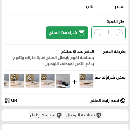
السعر
₪
35
اختر الكمية
shopping_cart
شراء هذا المنتج
+
-
طريقة الدفع
الدفع عند الإستلام
ببساطة نقوم بايصال المنتج لغاية منزلك وتقوم
بدفع الثمن لموظف التوصيل.
يمكن شراؤها معاً
add
qr_code
public
نسخ رابط المنتج
QR
policy
policy
سياسة التوصيل
سياسة الإلغاء