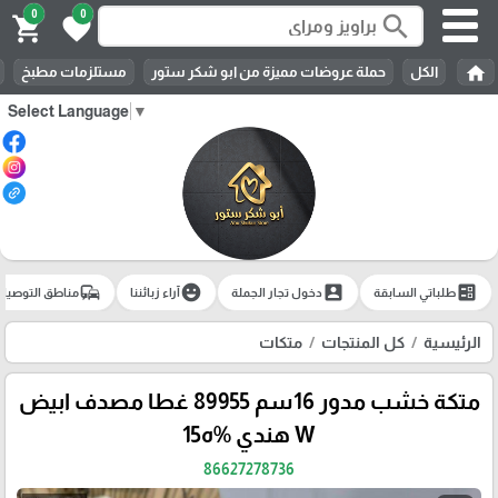
0
0
search
shopping_cart
favorite
home
الكل
حملة عروضات مميزة من ابو شكر ستور
مستلزمات مطبخ
Select Language
▼
commute
emoji_emotions
account_box
ballot
طلباتي السابقة
دخول تجار الجملة
آراء زبائننا
مناطق التوصيل
الرئيسية
كل المنتجات
متكات
متكة خشب مدور 16سم 89955 غطا مصدف ابيض
W هندي %ه15
86627278736