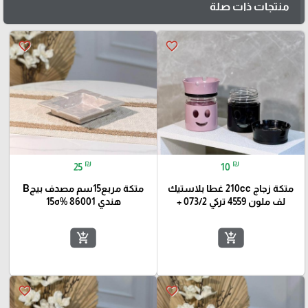
منتجات ذات صلة
favorite_border
favorite_border
₪
₪
25
10
متكة زجاج 210cc غطا بلاستيك
متكة مربع15سم مصدف بيجB
لف ملون 4559 تركي 073/2 +
هندي 86001 %ه15
add_shopping_cart
add_shopping_cart
favorite_border
favorite_border