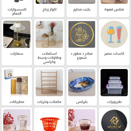
فناجين قهوة
بكيت محارم
اكواز زجاج
اكسسوارات
الحمام
كاسات عصير
مباخر + عطور +
اسكملات
سهارات
شموع
وطاولات وسط
وكراسي
طبرويرات
بايركس
مكملات ونثريات
مطربانات