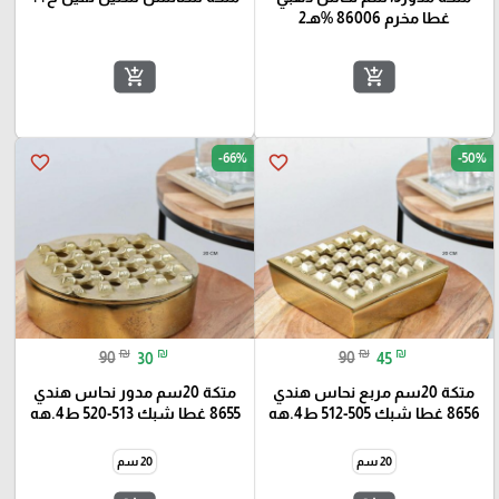
غطا مخرم 86006 %هـ2
add_shopping_cart
add_shopping_cart
-66%
-50%
favorite_border
favorite_border
₪
₪
₪
₪
90
30
90
45
متكة 20سم مربع نحاس هندي
متكة 20سم مدور نحاس هندي
8656 غطا شبك 505-512 ط4.هه
8655 غطا شبك 513-520 ط4.هه
20 سم
20 سم