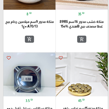
₪
₪
8
35
متكة خشب مدور 16سم 89955
متكة مدور 9سم ميلامين رخام بيج
غطا مصدف بيج Bهندي %ه15
A70/13 =ع1
add_shopping_cart
add_shopping_cart
favorite_border
favorite_border
₪
₪
3.5
45
متكة مدور15سم نحاس ذهبي
متكة ستانلس ستيل ثقيل ح++