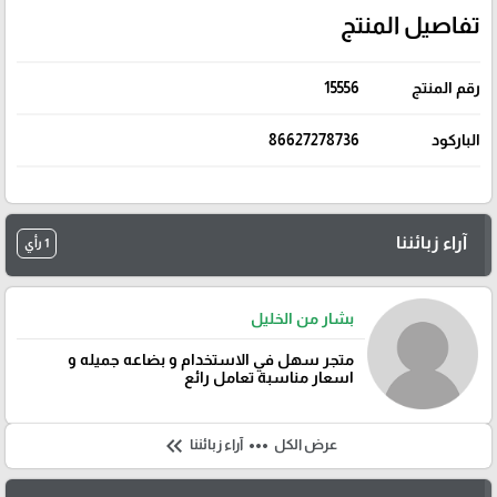
تفاصيل المنتج
رقم المنتج
15556
الباركود
86627278736
آراء زبائننا
1 رأي
بشار من الخليل
متجر سهل في الاستخدام و بضاعه جميله و
اسعار مناسبة تعامل رائع
keyboard_double_arrow_left
more_horiz
عرض الكل
آراء زبائننا