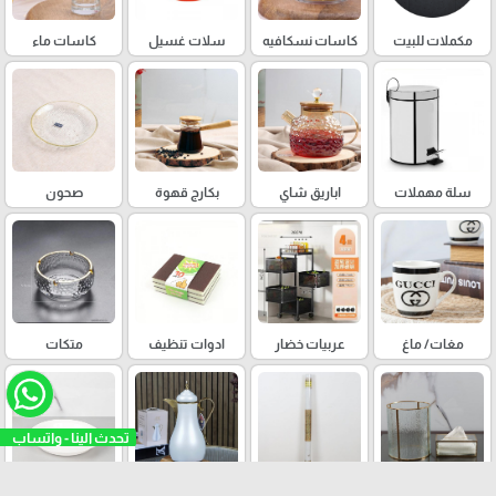
مكملات للبيت
كاسات نسكافيه
سلات غسيل
كاسات ماء
سلة مهملات
اباريق شاي
بكارج قهوة
صحون
مغات/ ماغ
عربيات خضار
ادوات تنظيف
متكات
تحدث الينا - واتساب