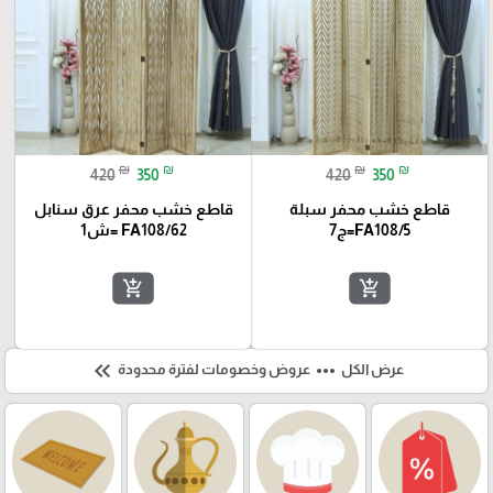
₪
₪
₪
₪
420
350
420
350
قاطع خشب محفر سبلة
قاطع خشب محفر عرق سنابل
FA108/5=ج7
FA108/62 =ش1
add_shopping_cart
add_shopping_cart
keyboard_double_arrow_left
more_horiz
عرض الكل
عروض وخصومات لفترة محدودة