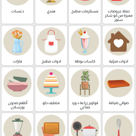
حملة عروضات
مستلزمات مطبخ
هندي
دعسات
مميزة من ابو شكر
ستور
ادوات منزلية
كاسات بوظة
ادوات مطبخ
فازات
صواني ضيافة
قواوير زراعة + ورد
مضايف حلو
أطقم صحون
صناعي
بورسلان