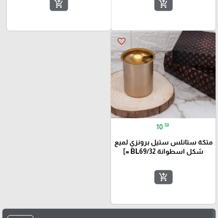
add_shopping_cart
add_shopping_cart
favorite_border
₪
10
متكة ستانلس ستيل برونزي لميع
شكل اسطوانة BL69/32 =]
add_shopping_cart