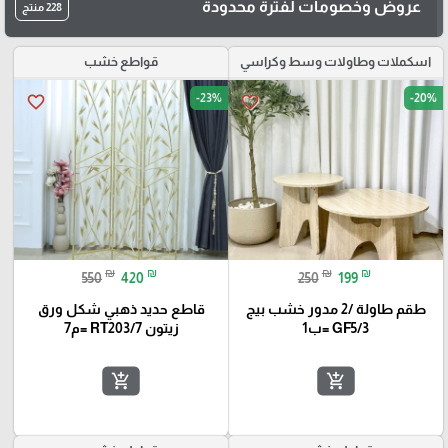
عروض وخصومات لفترة محدودة
228 منتج
اسكملات وطاولات وسط وكراسي
قواطع خشب
-23%
-20%
favorite_border
favorite_border
₪
₪
₪
₪
550
420
250
199
طقم طاولة /2 مدور خشب بيج
قاطع حديد ذهبي شكل ورق
GF5/3 =ب1
زيتون RT203/7 =م7
add_shopping_cart
add_shopping_cart