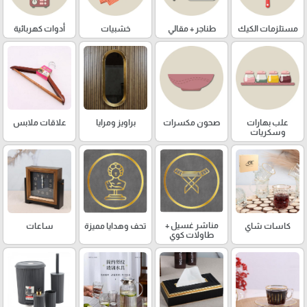
مستلزمات الكيك
طناجر + مقالي
خشبيات
أدوات كهربائية
علب بهارات
صحون مكسرات
براويز ومرايا
علاقات ملابس
وسكريات
مناشر غسيل +
كاسات شاي
تحف وهدايا مميزة
ساعات
طاولات كوي